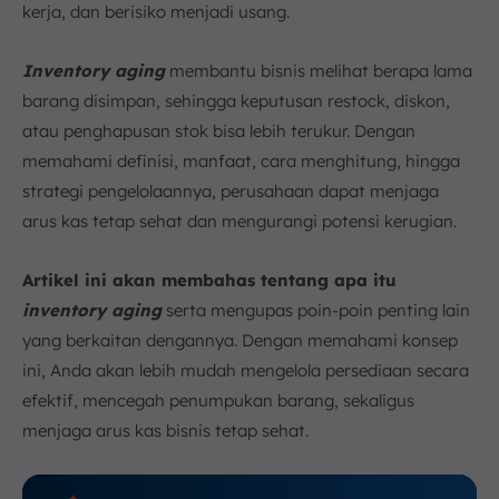
kerja, dan berisiko menjadi usang.
1. Produk Makanan dan Farmasi (Barang Berbatas
Waktu)
2. Produk Teknologi dan Elektronik
Inventory aging
membantu bisnis melihat berapa lama
3. Produk Fashion dan Barang Musiman
barang disimpan, sehingga keputusan restock, diskon,
atau penghapusan stok bisa lebih terukur. Dengan
Strategi Jitu untuk Mencegah dan Mengatasi
Inventory Aging
memahami definisi, manfaat, cara menghitung, hingga
1. Terapkan Metode Rotasi Stok (FIFO/FEFO)
strategi pengelolaannya, perusahaan dapat menjaga
2. Lakukan Peramalan Permintaan (Demand
arus kas tetap sehat dan mengurangi potensi kerugian.
Forecasting) yang Akurat
3. Lakukan Audit dan Analisis Stok Secara Rutin
Artikel ini akan membahas tentang apa itu
4. Buat Program Promosi atau Diskon untuk Stok
inventory aging
serta mengupas poin-poin penting lain
Lama
yang berkaitan dengannya. Dengan memahami konsep
5. Sesuaikan Strategi Pembelian dan Produksi
ini, Anda akan lebih mudah mengelola persediaan secara
Optimalkan Pengelolaan Inventory Aging dengan
efektif, mencegah penumpukan barang, sekaligus
Software Inventory ScaleOcean
menjaga arus kas bisnis tetap sehat.
Kesimpulan
FAQ: