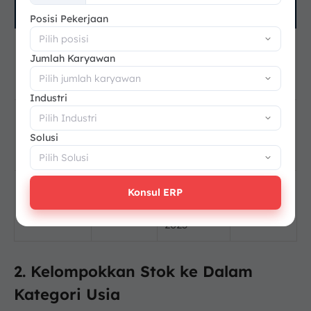
Barang
Masuk
Saat Ini
+62
s
Posisi Pekerjaan
10
3
Kertas
Jumlah Karyawan
Agustus
September
24 hari
Karton
2025
2025
Industri
3
Tinta
25 Juli
September
40 hari
Solusi
Printing
2025
2025
3
Konsul ERP
Sparepart
5 Juni
September
90 hari
Conveyor
2025
2025
2. Kelompokkan Stok ke Dalam
Kategori Usia