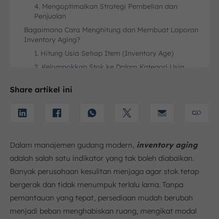
4. Mengoptimalkan Strategi Pembelian dan
Penjualan
Bagaimana Cara Menghitung dan Membuat Laporan
Inventory Aging?
1. Hitung Usia Setiap Item (Inventory Age)
2. Kelompokkan Stok ke Dalam Kategori Usia
3. Sajikan dalam Format Laporan (Inventory Aging
Share artikel ini
Report)
Dampak Buruk Jika Inventory Aging Tidak Dikelola
dengan Baik
1. Biaya Penyimpanan (Holding Costs)
Membengkak
Dalam manajemen gudang modern,
inventory aging
2. Modal Kerja Tertahan dalam Stok Mati (Dead
adalah salah satu indikator yang tak boleh diabaikan.
Stock)
Banyak perusahaan kesulitan menjaga agar stok tetap
3. Penurunan Nilai Jual dan Margin Keuntungan
bergerak dan tidak menumpuk terlalu lama. Tanpa
4. Risiko Kerusakan dan Kedaluwarsa Produk
pemantauan yang tepat, persediaan mudah berubah
Jenis Barang yang Paling Rentan Mengalami
menjadi beban menghabiskan ruang, mengikat modal
Penuaan