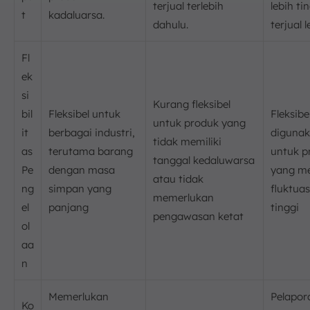
terjual terlebih
lebih ti
t
kadaluarsa.
dahulu.
terjual l
Fl
ek
si
Kurang fleksibel
bil
Fleksibel untuk
Fleksibe
untuk produk yang
it
berbagai industri,
diguna
tidak memiliki
as
terutama barang
untuk p
tanggal kedaluwarsa
Pe
dengan masa
yang me
atau tidak
ng
simpan yang
fluktua
memerlukan
el
panjang
tinggi
pengawasan ketat
ol
aa
n
Memerlukan
Pelapor
Ko