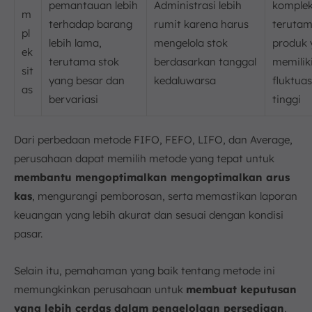
pemantauan lebih
Administrasi lebih
komplek
m
terhadap barang
rumit karena harus
terutam
pl
lebih lama,
mengelola stok
produk 
ek
terutama stok
berdasarkan tanggal
memilik
sit
yang besar dan
kedaluwarsa
fluktua
as
bervariasi
tinggi
Dari perbedaan metode FIFO, FEFO, LIFO, dan Average,
perusahaan dapat memilih metode yang tepat untuk
membantu mengoptimalkan mengoptimalkan arus
kas
, mengurangi pemborosan, serta memastikan laporan
keuangan yang lebih akurat dan sesuai dengan kondisi
pasar.
Selain itu, pemahaman yang baik tentang metode ini
memungkinkan perusahaan untuk
membuat keputusan
yang lebih cerdas dalam pengelolaan persediaan
,