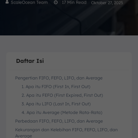
ScaleOcean Team
17
Min Read
Oktober 27, 2025
Daftar Isi
Pengertian FIFO, FEFO, LIFO, dan Average
1. Apa itu FIFO (First In, First Out)
2. Apa itu FEFO (First Expired, First Out)
3. Apa itu LIFO (Last In, First Out)
4. Apa itu Average (Metode Rata-Rata)
Perbedaan FIFO, FEFO, LIFO, dan Average
Kekurangan dan Kelebihan FIFO, FEFO, LIFO, dan
Average