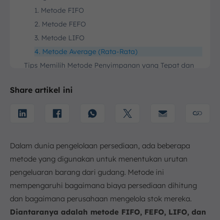
1. Metode FIFO
2. Metode FEFO
3. Metode LIFO
4. Metode Average (Rata-Rata)
Tips Memilih Metode Penyimpanan yang Tepat dan
Sesuai
1. Kenali Karakteristik Produk
Share artikel ini
2. Pertimbangkan Kebutuhan Pelanggan
3. Analisis Proses Operasional
4. Tinjau Sistem Pelacakan Manajemen
5. Konsultasikan dengan Ahli
Dalam dunia pengelolaan persediaan, ada beberapa
Contoh Penerapan Metode FIFO, FEFO, LIFO, dan
metode yang digunakan untuk menentukan urutan
Average
pengeluaran barang dari gudang. Metode ini
1. Penerapan FIFO (First In, First Out)
mempengaruhi bagaimana biaya persediaan dihitung
2. Penerapan FEFO (First Expired, First Out)
dan bagaimana perusahaan mengelola stok mereka.
3. LIFO (Last In, First Out)
Diantaranya adalah metode FIFO, FEFO, LIFO, dan