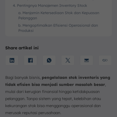
4. Pentingnya Manajemen Inventory Stock
a. Menjamin Ketersediaan Stok dan Kepuasan
Pelanggan
b. Mengoptimalkan Efisiensi Operasional dan
Produksi
c. Menekan Biaya dan Melindungi Arus Kas (Cash
Flow)
Share artikel ini
5. Peran Inventory Stock dalam Proses Stock
Opname
6. Cara Mengelola Inventory Stock Secara Efektif
a. Metode Rotasi Stok (FIFO, FEFO, LIFO)
Bagi banyak bisnis,
pengelolaan stok inventaris yang
b. Pemantauan Real-Time
tidak efisien bisa menjadi sumber masalah besar
,
c. Automasi Keseluruhan Proses Manajemen Stok
mulai dari kerugian finansial hingga ketidakpuasan
7. Kelola Inventory Stock Secara Efektif dengan
ScaleOcean
pelanggan. Tanpa sistem yang tepat, kelebihan atau
8. Kesimpulan
kekurangan stok bisa mengganggu operasional dan
FAQ:
merusak reputasi perusahaan.