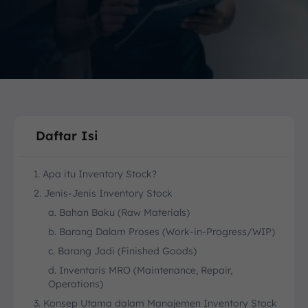
Daftar Isi
1. Apa itu Inventory Stock?
2. Jenis-Jenis Inventory Stock
a. Bahan Baku (Raw Materials)
b. Barang Dalam Proses (Work-in-Progress/WIP)
c. Barang Jadi (Finished Goods)
d. Inventaris MRO (Maintenance, Repair,
Operations)
3. Konsep Utama dalam Manajemen Inventory Stock