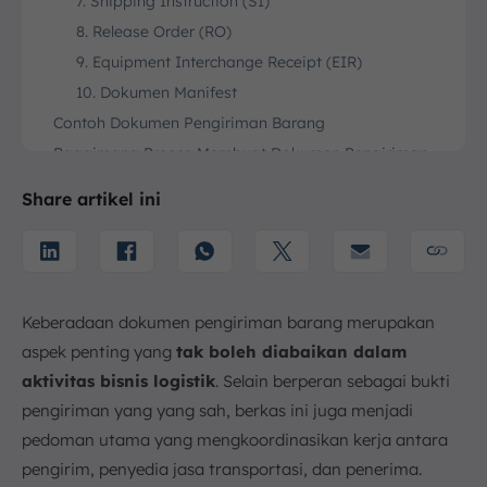
7. Shipping Instruction (SI)
8. Release Order (RO)
9. Equipment Interchange Receipt (EIR)
10. Dokumen Manifest
Contoh Dokumen Pengiriman Barang
Bagaimana Proses Membuat Dokumen Pengiriman
Barang?
Share artikel ini
1. Kumpulkan Informasi Menyeluruh
2. Buat Dokumen Pengiriman
3. Periksa & Validasi Dokumen
4. Pengesahan Dokumen
Keberadaan dokumen pengiriman barang merupakan
Kesalahan Pembuatan Dokumen Pengiriman Barang
aspek penting yang
tak boleh diabaikan dalam
1. Informasi Tidak Lengkap
aktivitas bisnis logistik
. Selain berperan sebagai bukti
2. Deskripsi Barang Kurang Jelas
pengiriman yang yang sah, berkas ini juga menjadi
3. Tidak Memenuhi Syarat Bea Cukai
pedoman utama yang mengkoordinasikan kerja antara
4. Mengabaikan Ketentuan Pengiriman
pengirim, penyedia jasa transportasi, dan penerima.
Internasional