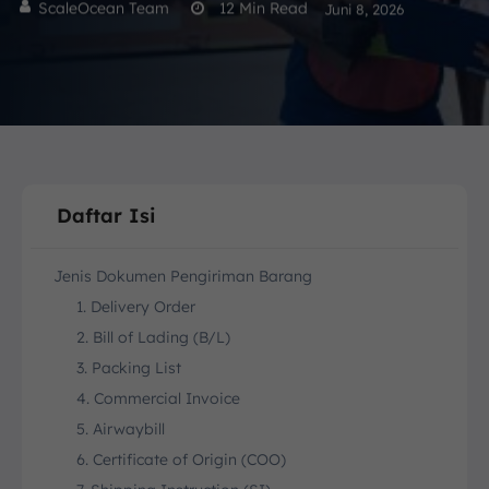
ScaleOcean Team
12
Min Read
Juni 8, 2026
Daftar Isi
Jenis Dokumen Pengiriman Barang
1. Delivery Order
2. Bill of Lading (B/L)
3. Packing List
4. Commercial Invoice
5. Airwaybill
6. Certificate of Origin (COO)