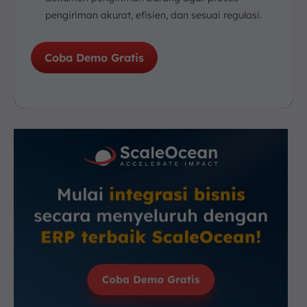
pengiriman akurat, efisien, dan sesuai regulasi.
Coba Demo Gratis