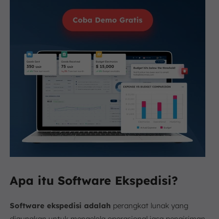
Apa itu Software Ekspedisi?
Software ekspedisi adalah
perangkat lunak yang
digunakan untuk mengelola operasional jasa pengiriman