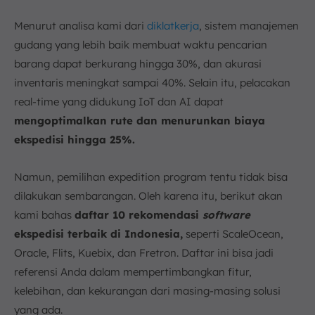
9. Software EMKL Oaktree
Menurut analisa kami dari
diklatkerja
, sistem manajemen
10. Software untuk Usaha Ekspedisi Magaya
gudang yang lebih baik membuat waktu pencarian
Kesimpulan
barang dapat berkurang hingga 30%, dan akurasi
FAQ:
inventaris meningkat sampai 40%. Selain itu, pelacakan
real-time yang didukung IoT dan AI dapat
mengoptimalkan rute dan menurunkan biaya
ekspedisi hingga 25%.
Namun, pemilihan expedition program tentu tidak bisa
dilakukan sembarangan. Oleh karena itu, berikut akan
kami bahas
daftar 10 rekomendasi
software
ekspedisi terbaik di Indonesia,
seperti ScaleOcean,
Oracle, Flits, Kuebix, dan Fretron. Daftar ini bisa jadi
referensi Anda dalam mempertimbangkan fitur,
kelebihan, dan kekurangan dari masing-masing solusi
yang ada.