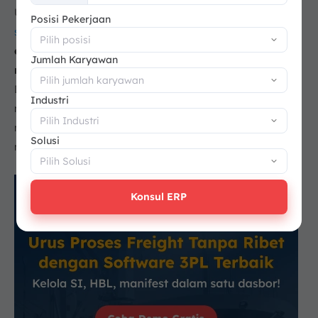
+62
Untuk menjawab berbagai tantangan operasional,
Posisi Pekerjaan
software logistik ScaleOcean
hadir sebagai
sistem
ekspedisi terbaik yang dirancang untuk
Jumlah Karyawan
mengoptimalkan seluruh operasional bisnis Anda
.
Dengan fitur yang lengkap dan terintegrasi, ScaleOcean
Industri
memberikan solusi terpadu yang tidak hanya
meningkatkan efisiensi dan transparansi, tetapi juga
Solusi
membantu Anda memaksimalkan keuntungan.
Konsul ERP