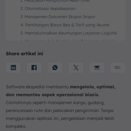
1. Pelacakan Pengiriman Real-Time
2. Otomatisasi Kepabeanan
3. Manajemen Dokumen Ekspor Impor
4. Perhitungan Biaya Bea & Tarif yang Akurat
5. Memaksimalkan Keuntungan Layanan Logistik
6. Mempermudah Analisis dan Pelaporan Kinerja
Bisnis
Share artikel ini
10 Rekomendasi Software Ekspedisi untuk
Perusahaan Logistik di Indonesia
1. Software Ekspedisi ScaleOcean
2. Software untuk Usaha Ekspedisi Oracle
3. Software Ekspedisi Flits
Software ekspedisi membantu
mengelola, optimal,
4. Program Ekspedisi Software Kuebix
dan memantau aspek operasional bisnis.
5. Software Ekspedisi Fretron
Contohnnya seperti manajemen kargo, gudang,
perencanaan rute dan pelacakan pengiriman. Tanpa
6. Software untuk Usaha Ekspedisi Cargowise
menggunakan aplikasi ini, pengelolaan menjadi lebih
7. Program Ekspedisi Software SOLOG
kompleks.
8. SAP Logistics Software