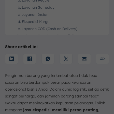
a. Layanan Reguler
b. Layanan Sameday
c. Layanan Instant
d. Ekspedisi Kargo
e. Layanan COD (Cash on Delivery)
4. Bagaimana Cara Kerja Ekspedisi?
a. Menerima Barang dan Diperiksa
Share artikel ini
b. Pengemasan
c. Mengurus Administrasi
d. Pengiriman
5. Apa Perbedaan Ekspedisi dan Logistik?
Pengiriman barang yang terlambat atau tidak tepat
a. Fokus Layanan
sasaran bisa berdampak besar pada kelancaran
b. Jenis Layanan
operasional bisnis Anda. Dalam dunia logistik, setiap detik
c. Konsumen
sangat berharga, dan jaminan barang sampai tepat
d. Jangkauan Rute
waktu dapat meningkatkan kepuasan pelanggan. Inilah
e. Tanggung Jawab Penyedia Jasa
mengapa
jasa ekspedisi memiliki peran penting
,