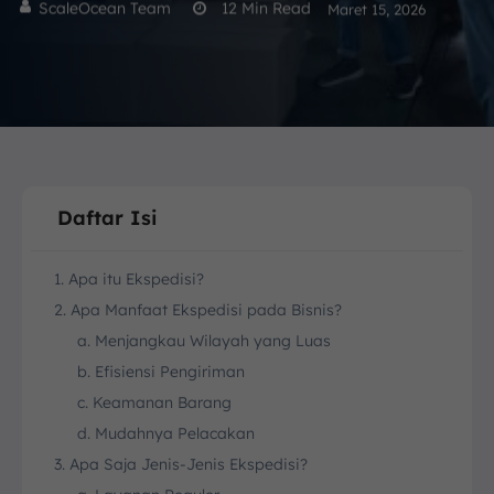
ScaleOcean Team
12
Min Read
Maret 15, 2026
Daftar Isi
1. Apa itu Ekspedisi?
2. Apa Manfaat Ekspedisi pada Bisnis?
a. Menjangkau Wilayah yang Luas
b. Efisiensi Pengiriman
c. Keamanan Barang
d. Mudahnya Pelacakan
3. Apa Saja Jenis-Jenis Ekspedisi?