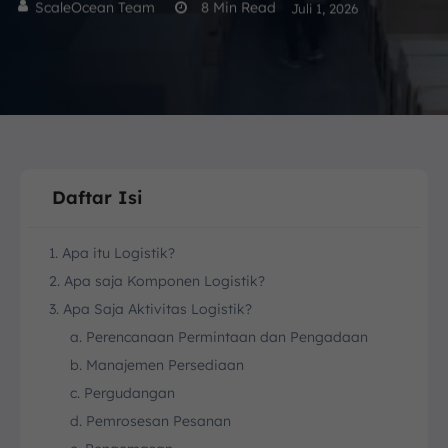
ScaleOcean Team
8
Min Read
Juli 1, 2026
Daftar Isi
1. Apa itu Logistik?
2. Apa saja Komponen Logistik?
3. Apa Saja Aktivitas Logistik?
a. Perencanaan Permintaan dan Pengadaan
b. Manajemen Persediaan
c. Pergudangan
d. Pemrosesan Pesanan