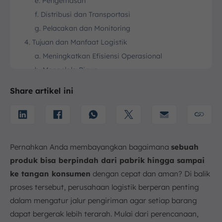
e. Pengemasan
f. Distribusi dan Transportasi
g. Pelacakan dan Monitoring
4. Tujuan dan Manfaat Logistik
a. Meningkatkan Efisiensi Operasional
b. Mengelola Biaya
c. Memastikan Adanya Ketersediaan
Share artikel ini
d. Meningkatkan Kepuasan Pelanggan
e. Mendukung Keberlangsungan Bisnis
5. Contoh Kegiatan Logistik dalam Kehidupan Sehari-
hari
Pernahkan Anda membayangkan bagaimana
sebuah
6. Kesimpulan
produk bisa berpindah dari pabrik hingga sampai
FAQ:
ke tangan konsumen
dengan cepat dan aman? Di balik
proses tersebut, perusahaan logistik berperan penting
dalam mengatur jalur pengiriman agar setiap barang
dapat bergerak lebih terarah. Mulai dari perencanaan,