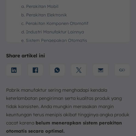
a. Perakitan Mobil
b. Perakitan Elektronik
c. Perakitan Komponen Otomotif
d. Industri Manufaktur Lainnya
e. Sistem Pengepakan Otomatis
4. Apa Manfaat Penerapan Sistem Perakitan
Otomatis dalam Proses Produksi?
Share artikel ini
a. Produktivitas Tinggi
b. Kualitas yang Lebih Konsisten
c. Biaya yang Lebih Rendah
d. Keamanan yang Lebih Baik
Pabrik manufaktur sering menghadapi kendala
4. Jenis Konfigurasi Sistem Perakitan Otomatis
keterlambatan pengiriman serta kualitas produk yang
a. Fixed Automation (Otomatisasi Tetap)
tidak konsisten. Anda mungkin merasakan margin
keuntungan terus menipis akibat tingginya angka produk
b. Programmable Automation (Otomatisasi
Terprogram)
cacat karena
belum menerapkan sistem perakitan
c. Flexible Automation (Otomatisasi Fleksibel)
otomatis secara optimal.