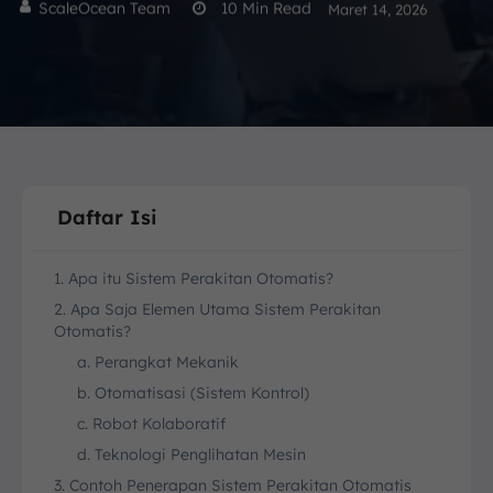
ScaleOcean Team
10
Min Read
Maret 14, 2026
Daftar Isi
1. Apa itu Sistem Perakitan Otomatis?
2. Apa Saja Elemen Utama Sistem Perakitan
Otomatis?
a. Perangkat Mekanik
b. Otomatisasi (Sistem Kontrol)
c. Robot Kolaboratif
d. Teknologi Penglihatan Mesin
3. Contoh Penerapan Sistem Perakitan Otomatis