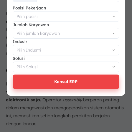
+62
Posisi Pekerjaan
Perakitan komponen vital ini
menuntut tingkat akurasi
dan daya tahan
yang sangat tinggi demi performa dan
Jumlah Karyawan
keselamatan keseluruhan kendaraan. Oleh karena itu,
setiap tahapan proses wajib mematuhi protokol kontrol
Industri
kualitas yang ketat guna meminimalkan risiko kegagalan
mekanis pada kondisi ekstrem.
Solusi
d. Industri Manufaktur Lainnya
Konsul ERP
Dengan menggunakan siklus produksi manufaktur,
sistem tidak terbatas pada sektor otomotif dan
elektronik saja.
Operator
assembly
berperan penting
dalam mengawasi dan mengoperasikan sistem otomatis
ini, memastikan setiap langkah perakitan berjalan
dengan lancar.