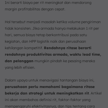
Ini berarti biaya per rit meningkat dan mendorong
a. Optimalisasi Rute
margin profitabilitas dengan cepat.
b. Mempercepat Waktu Bongkar Muat
c. Meningkatkan Komunikasi dengan Pengemudi
Hal tersebut menjadi masalah ketika volume pengiriman
7. Kesimpulan
tidak konsisten. Jika armada hanya melakukan 1 rit per
FAQ:
hari, semua biaya tetap berkontribusi pada satu
kegiatan, dan HPP logistik naik dan perusahaan
kehilangan kompetitif.
Rendahnya ritase berarti
rendahnya produktivitas armada, waktu lead time,
dan pelanggan
mungkin pindah ke pesaing mereka
yang lebih efisien.
Dalam upaya untuk menavigasi tantangan biaya ini,
perusahaan perlu memahami bagaimana ritase
bekerja dan strategi untuk meningkatkan rit
. Artikel
ini akan membahas definisi rit, faktor-faktor yang
mempengaruhi efektivitasnya, dan tips tentang cara