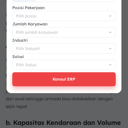
+62
Posisi Pekerjaan
Mengabaikan faktor-faktor ini dapat menyebabkan
perhitungan yang tidak akurat dan target yang
Jumlah Karyawan
tidak tercapai.
Berikut penjelasan lebih rincinya:
Industri
a. Jarak Tempuh
Solusi
Pertama, jarak dari tempat pengangkutan sampai
tempat pengeluaran
sangat mempengaruhi berapa
lama waktu satu rit
. Maka semakin jauh jaraknya,
Konsul ERP
semakin sedikit rit yang dapat dilakukan setiap hari atau
pada satu shift. Karena itu, jarak harus dipertimbangkan
dari awal sehingga armada bisa dialokasikan dengan
lebih tepat.
b. Kapasitas Kendaraan dan Volume