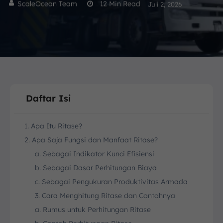
ScaleOcean Team
12
Min Read
Juli 2, 2026
Daftar Isi
1. Apa Itu Ritase?
2. Apa Saja Fungsi dan Manfaat Ritase?
a. Sebagai Indikator Kunci Efisiensi
b. Sebagai Dasar Perhitungan Biaya
c. Sebagai Pengukuran Produktivitas Armada
3. Cara Menghitung Ritase dan Contohnya
a. Rumus untuk Perhitungan Ritase