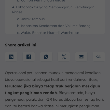
b. Contoh Perhitungan Ritase
4. Faktor-faktor yang Mempengaruhi Perhitungan
Ritase
a. Jarak Tempuh
b. Kapasitas Kendaraan dan Volume Barang
c. Waktu Bongkar Muat di Warehouse
d. Kondisi Jalan dan Lalu Lintas
Share artikel ini
e. Jenis Muatan
f. Kondisi Cuaca
g. Peraturan Daerah
h. Ketersediaan Armada dan Efisiensi Operasional
Operasional perusahaan mungkin mengalami kenaikan
5. Jenis-jenis Sistem Ritase
biaya operasional sebagai hasil dari rendahnya ritase,
a. Fixed Route
terutama jika biaya tetap truk berjalan meskipun
b. Ritase Satu Arah
tingkat pengiriman rendah
. Biaya armada, biaya
c. Ritase Bolak-Balik
pengemudi, pajak, dan KIR harus dibayarkan setiap hari,
6. Strategi Cara Meningkatkan Ritase Armada
dan itu berarti bahwa ritase ini merugikan pengiriman.
Logistik