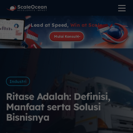
Lead at Speed,
Win at Scale
Mulai Konsul
Industri
Ritase Adalah: Definisi,
Manfaat serta Solusi
Bisnisnya