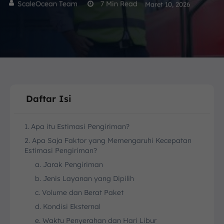
ScaleOcean Team
7
Min Read
Maret 10, 2026
Daftar Isi
1. Apa itu Estimasi Pengiriman?
2. Apa Saja Faktor yang Memengaruhi Kecepatan
Estimasi Pengiriman?
a. Jarak Pengiriman
b. Jenis Layanan yang Dipilih
c. Volume dan Berat Paket
d. Kondisi Eksternal
e. Waktu Penyerahan dan Hari Libur