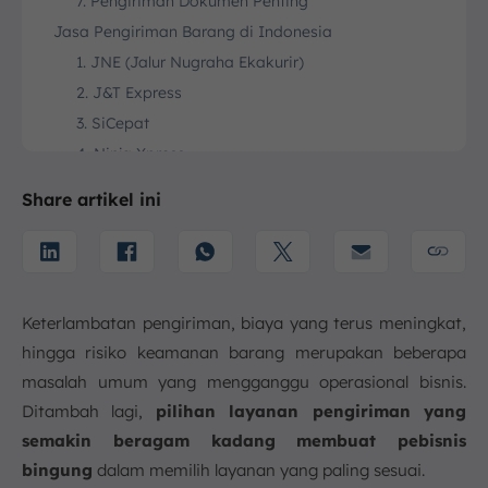
7. Pengiriman Dokumen Penting
Jasa Pengiriman Barang di Indonesia
1. JNE (Jalur Nugraha Ekakurir)
2. J&T Express
3. SiCepat
4. Ninja Xpress
5. TIKI
Share artikel ini
6. POS Indonesia
7. Anteraja
8. GrabExpress
9. GoSend
Keterlambatan pengiriman, biaya yang terus meningkat,
10. Lion Parcel
hingga risiko keamanan barang merupakan beberapa
11. Wahana
masalah umum yang mengganggu operasional bisnis.
12. SPX Express
Ditambah lagi,
pilihan layanan pengiriman yang
13. Paxel
semakin beragam kadang membuat pebisnis
14. SAP Express
bingung
dalam memilih layanan yang paling sesuai.