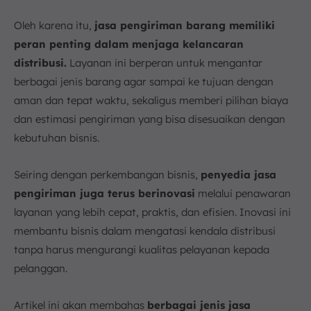
15. iD Express
Cara Memilih Jasa Pengiriman Barang yang Tepat
Oleh karena itu,
jasa pengiriman barang memiliki
1. Sesuaikan dengan Jenis Barang
peran penting dalam menjaga kelancaran
2. Bandingkan Biaya dan Estimasi Waktu
distribusi.
Layanan ini berperan untuk mengantar
3. Periksa Reputasi dan Ulasan Pelanggan
berbagai jenis barang agar sampai ke tujuan dengan
4. Fasilitas dan Layanan Tambahan
aman dan tepat waktu, sekaligus memberi pilihan biaya
Kesimpulan
dan estimasi pengiriman yang bisa disesuaikan dengan
FAQ:
kebutuhan bisnis.
Seiring dengan perkembangan bisnis,
penyedia jasa
pengiriman juga terus berinovasi
melalui penawaran
layanan yang lebih cepat, praktis, dan efisien. Inovasi ini
membantu bisnis dalam mengatasi kendala distribusi
tanpa harus mengurangi kualitas pelayanan kepada
pelanggan.
Artikel ini akan membahas
berbagai jenis jasa