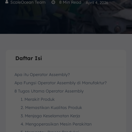
ScaleOcean Team
8
Min Read
April 4, 2026
Daftar Isi
Apa itu Operator Assembly?
Apa Fungsi Operator Assembly di Manufaktur?
8 Tugas Utama Operator Assembly
1. Merakit Produk
2. Memastikan Kualitas Produk
3. Menjaga Keselamatan Kerja
4. Mengoperasikan Mesin Perakitan