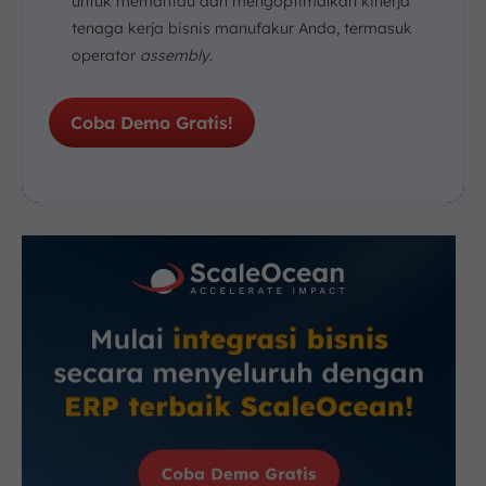
untuk memantau dan mengoptimalkan kinerja
tenaga kerja bisnis manufakur Anda, termasuk
operator
assembly
.
Coba Demo Gratis!