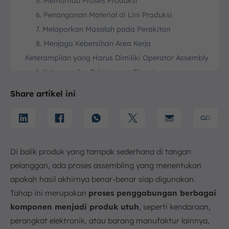
5. Memantau Proses Produksi
6. Penanganan Material di Lini Produksi
7. Melaporkan Masalah pada Perakitan
8. Menjaga Kebersihan Area Kerja
Keterampilan yang Harus Dimiliki Operator Assembly
1. Keterampilan Teknis yang Tinggi
2. Keterampilan Fisik
Share artikel ini
3. Keterampilan Komunikasi yang Efektif
4. Kemampuan Kecepatan dan Ketelitian
5. Kemampuan Beradaptasi dan Pemecahan
Masalah
Di balik produk yang tampak sederhana di tangan
6. Pemahaman Keselamatan Kerja (K3)
pelanggan, ada proses assembling yang menentukan
Kesimpulan
apakah hasil akhirnya benar-benar siap digunakan.
FAQ:
Tahap ini merupakan
proses penggabungan berbagai
komponen menjadi produk utuh
, seperti kendaraan,
perangkat elektronik, atau barang manufaktur lainnya,