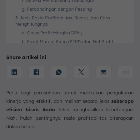
f. Deteksi Permasalahan Keuangan
g. Perbandingan dengan Pesaing
3. Jenis Rasio Profitabilitas, Rumus, dan Cara
Menghitungnya
a. Gross Profit Margin (GPM)
b. Profit Margin Ratio (PMR) atau Net Profit
Margin (NPM)
c. Return on Asset (ROA)
Share artikel ini
d. Return on Equity (ROE)
e. Return on Sales (ROS)
f. Return on Capital Employed (ROCE)
g. Return on Investment (ROI)
Perlu bagi perusahaan untuk melakukan pengukuran
4. Optimalkan Keuntungan dengan Fitur Pengelolaan
kinerja yang efektif, dan melihat secara jelas
seberapa
Rasio Profitabilitas dari ScaleOcean
efisien bisnis Anda
telah menghasilkan keuntungan.
5. Kesimpulan
Nah, itulah pentingnya rasio profitabilitas diterapkan
FAQ:
dalam bisnis.