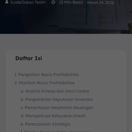
ScaleOcean Team
13
Min Read
Maret 24, 2026
Daftar Isi
1. Pengertian Rasio Profitabilitas
2. Manfaat Rasio Profitabilitas
a. Analisis Kinerja dan Hasil Usaha
b. Pengambilan Keputusan Investasi
c. Pemantauan Kesehatan Keuangan
d. Memperkuat Kelayakan Kredit
e. Perencanaan Strategis