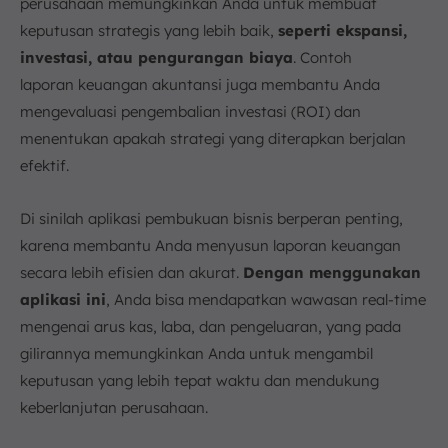
perusahaan memungkinkan Anda untuk membuat
keputusan strategis yang lebih baik,
seperti ekspansi,
investasi, atau pengurangan biaya
. Contoh
laporan keuangan akuntansi juga membantu Anda
mengevaluasi pengembalian investasi (ROI) dan
menentukan apakah strategi yang diterapkan berjalan
efektif.
Di sinilah aplikasi pembukuan bisnis berperan penting,
karena membantu Anda menyusun laporan keuangan
secara lebih efisien dan akurat.
Dengan menggunakan
aplikasi ini
, Anda bisa mendapatkan wawasan real-time
mengenai arus kas, laba, dan pengeluaran, yang pada
gilirannya memungkinkan Anda untuk mengambil
keputusan yang lebih tepat waktu dan mendukung
keberlanjutan perusahaan.