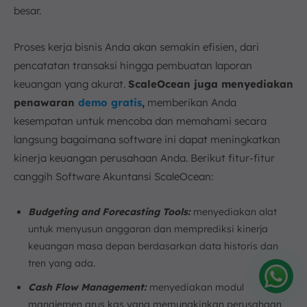
besar.
Proses kerja bisnis Anda akan semakin efisien, dari
pencatatan transaksi hingga pembuatan laporan
keuangan yang akurat.
ScaleOcean juga menyediakan
penawaran
demo gratis
,
memberikan Anda
kesempatan untuk mencoba dan memahami secara
langsung bagaimana software ini dapat meningkatkan
kinerja keuangan perusahaan Anda. Berikut fitur-fitur
canggih Software Akuntansi ScaleOcean:
Budgeting and Forecasting Tools:
menyediakan alat
untuk menyusun anggaran dan memprediksi kinerja
keuangan masa depan berdasarkan data historis dan
tren yang ada.
Cash Flow Management:
menyediakan modul
Amelia
manajemen arus kas yang memungkinkan perusahaan