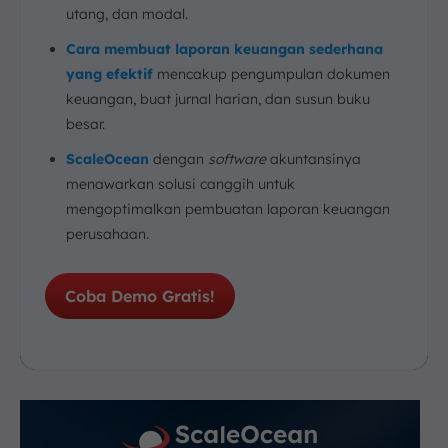
utang, dan modal.
Cara membuat laporan keuangan sederhana
yang efektif
mencakup pengumpulan dokumen
keuangan, buat jurnal harian, dan susun buku
besar.
ScaleOcean
dengan
software
akuntansinya
menawarkan solusi canggih untuk
mengoptimalkan pembuatan laporan keuangan
perusahaan.
Coba Demo Gratis!