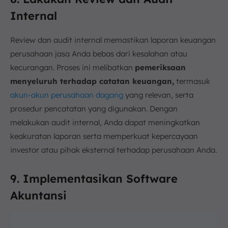
Internal
Review dan audit internal memastikan laporan keuangan
perusahaan jasa Anda bebas dari kesalahan atau
kecurangan. Proses ini melibatkan
pemeriksaan
menyeluruh terhadap catatan keuangan,
termasuk
akun-akun perusahaan dagang
yang relevan, serta
prosedur pencatatan yang digunakan. Dengan
melakukan audit internal, Anda dapat meningkatkan
keakuratan laporan serta memperkuat kepercayaan
investor atau pihak eksternal terhadap perusahaan Anda.
9. Implementasikan Software
Akuntansi