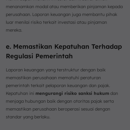
menanamkan modal atau memberikan pinjaman kepada
perusahaan. Laporan keuangan juga membantu pihak
luar menilai risiko terkait investasi atau pinjaman
mereka.
e. Memastikan Kepatuhan Terhadap
Regulasi Pemerintah
Laporan keuangan yang terstruktur dengan baik
memastikan perusahaan mematuhi peraturan
pemerintah terkait pelaporan keuangan dan pajak.
Kepatuhan ini
mengurangi risiko sanksi hukum
dan
menjaga hubungan baik dengan otoritas pajak serta
memastikan perusahaan beroperasi sesuai dengan
standar yang berlaku.