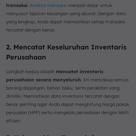
transaksi
.
Analisis transaksi
menjadi dasar untuk
menyusun laporan keuangan yang akurat. Dengan data
yang lengkap, Anda dapat memastikan setiap transaksi
tercatat dengan benar.
2. Mencatat Keseluruhan Inventaris
Perusahaan
Langkah kedua adalah
mencatat inventaris
perusahaan secara menyeluruh
. Ini mencakup semua
barang dagangan, bahan baku, serta peralatan yang
dimiliki. Memastikan data inventaris tercatat dengan
benar penting agar Anda dapat menghitung harga pokok
penjualan (HPP) serta mengelola persediaan dengan lebih
efisien.