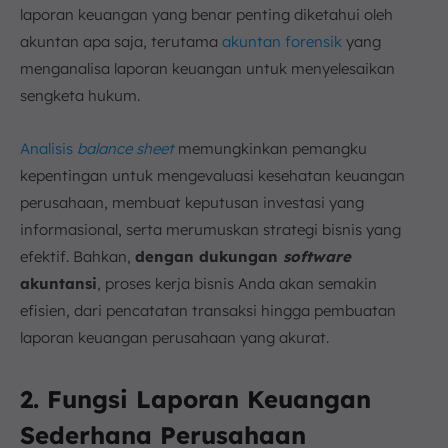
laporan keuangan yang benar penting diketahui oleh
akuntan apa saja, terutama
akuntan forensik
yang
menganalisa laporan keuangan untuk menyelesaikan
sengketa hukum.
Analisis
balance sheet
memungkinkan pemangku
kepentingan untuk mengevaluasi kesehatan keuangan
perusahaan, membuat keputusan investasi yang
informasional, serta merumuskan strategi bisnis yang
efektif. Bahkan,
dengan dukungan
software
akuntansi
, proses kerja bisnis Anda akan semakin
efisien, dari pencatatan transaksi hingga pembuatan
laporan keuangan perusahaan yang akurat.
2. Fungsi Laporan Keuangan
Sederhana Perusahaan