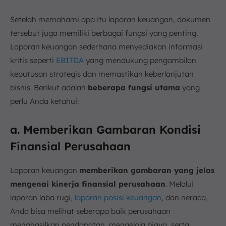
Setelah memahami apa itu laporan keuangan, dokumen
tersebut juga memiliki berbagai fungsi yang penting.
Laporan keuangan sederhana menyediakan informasi
kritis seperti
EBITDA
yang mendukung pengambilan
keputusan strategis dan memastikan keberlanjutan
bisnis. Berikut adalah
beberapa fungsi utama
yang
perlu Anda ketahui:
a. Memberikan Gambaran Kondisi
Finansial Perusahaan
Laporan keuangan
memberikan gambaran yang jelas
mengenai kinerja finansial perusahaan
. Melalui
laporan laba rugi,
laporan posisi keuangan
, dan neraca,
Anda bisa melihat seberapa baik perusahaan
menghasilkan pendapatan, mengelola biaya, serta