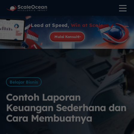
Lead at Speed,
Win at Scale
Mulai Konsul
Belajar Bisnis
Contoh Laporan
Keuangan Sederhana dan
Cara Membuatnya