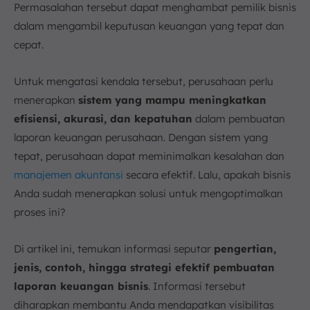
7. Menyusun Laporan Arus Kas
Permasalahan tersebut dapat menghambat pemilik bisnis
dalam mengambil keputusan keuangan yang tepat dan
8. Lakukan Review dan Audit Internal
cepat.
9. Implementasikan Software Akuntansi
6. Kesimpulan
Untuk mengatasi kendala tersebut, perusahaan perlu
FAQ:
menerapkan
sistem yang mampu meningkatkan
efisiensi, akurasi, dan kepatuhan
dalam pembuatan
laporan keuangan perusahaan. Dengan sistem yang
tepat, perusahaan dapat meminimalkan kesalahan dan
manajemen akuntansi
secara efektif. Lalu, apakah bisnis
Anda sudah menerapkan solusi untuk mengoptimalkan
proses ini?
Di artikel ini, temukan informasi seputar
pengertian,
jenis, contoh, hingga strategi efektif pembuatan
laporan keuangan bisnis
. Informasi tersebut
diharapkan membantu Anda mendapatkan visibilitas