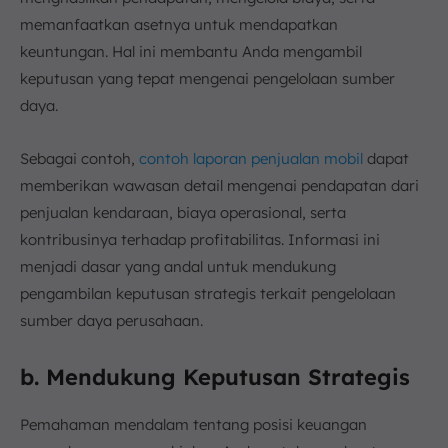
memanfaatkan asetnya untuk mendapatkan
keuntungan. Hal ini membantu Anda mengambil
keputusan yang tepat mengenai pengelolaan sumber
daya.
Sebagai contoh,
contoh laporan penjualan mobil
dapat
memberikan wawasan detail mengenai pendapatan dari
penjualan kendaraan, biaya operasional, serta
kontribusinya terhadap profitabilitas. Informasi ini
menjadi dasar yang andal untuk mendukung
pengambilan keputusan strategis terkait pengelolaan
sumber daya perusahaan.
b. Mendukung Keputusan Strategis
Pemahaman mendalam tentang posisi keuangan