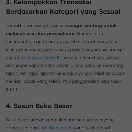
3. Kelompokkan Transaksi
Berdasarkan Kategori yang Sesuai
Jurnal harian yang konsisten
sangat penting untuk
melacak arus kas perusahaan.
Namun, untuk
mendapatkan gambaran yang lebih akurat mengenai
kinerja keuangan, perusahaan perlu mengadopsi prinsip
akuntansi
accrual basis
. Prinsip ini memastikan bahwa
semua pendapatan dan beban diakui pada periode yang
tepat, sehingga laporan keuangan yang dihasilkan dapat
menjadi dasar yang solid untuk pengambilan keputusan
bisnis.
4. Susun Buku Besar
Buku besar adalah kumpulan dari semua akun yang
dirangkum dari
jurnal keuangan
yang telah dibuat