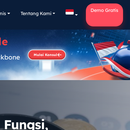
Demo Gratis
nis
Tentang Kami
le
Mulai Konsul
ckbone
.
 Fungsi,