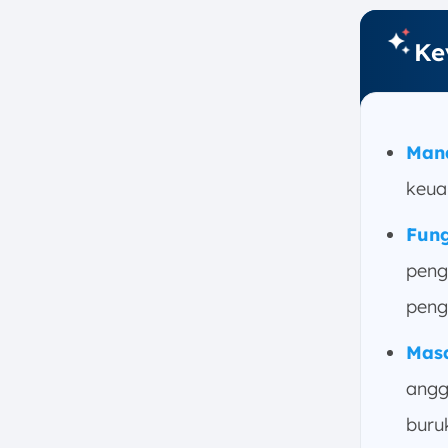
g. Pengelolaan
h. Integritas
Ke
5. Tahapan dalam Manajemen
Keuangan Bisnis
a. Pengumpulan Data
Keuangan
Man
b. Perencanaan dan
keua
Penganggaran
c. Mengelola Risiko
Fun
d. Pelaksanaan dan
peng
Pengendalian
e. Evaluasi dan Laporan
peng
Keuangan
Mas
6. Tantangan dalam Manajemen
Keuangan
angg
a. Ketidakseimbangan
buru
Anggaran