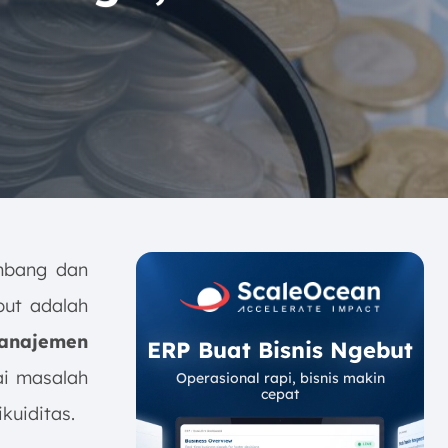
embang dan
but adalah
anajemen
ERP Buat Bisnis Ngebut
ai masalah
Operasional rapi, bisnis makin
cepat
kuiditas.