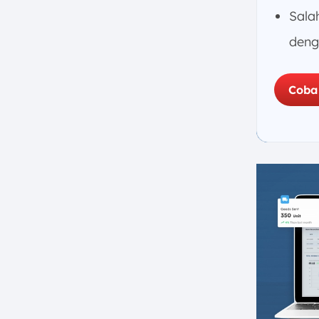
b. Risiko Investasi
Sala
c. Manajemen Piutang dan
den
Utang yang Buruk
d. Fluktuasi Ekonomi
7. Tips Efektif dalam Manajemen
Coba
Keuangan untuk Bisnis
a. Penggunaan Teknologi
Keuangan (Fintech)
b. Menyusun Anggaran yang
Sesuai
c. Utamakan Pembayaran
Utang Terlebih Dahulu
d. Diversifikasi Sumber
Pembiayaan
e. Investasi Jangka Panjang
f. Pemantauan Keuangan
Secara Rutin