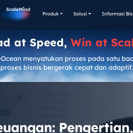
Produk
Solusi
Informasi Bis
ad at Speed,
Win at Sca
eOcean menyatukan proses pada satu ba
proses bisnis bergerak cepat dan adaptif
angan: Pengertian,