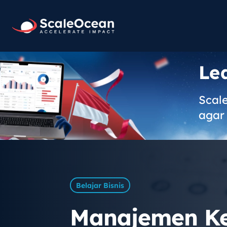
Le
Scal
agar 
Belajar Bisnis
Manajemen Keu