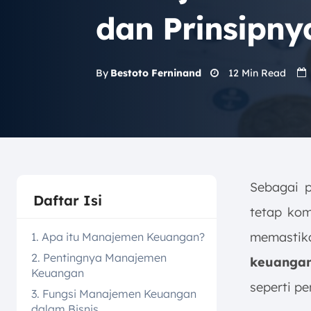
dan Prinsipny
12
Min Read
By
Bestoto Ferninand
Sebagai p
Daftar Isi
tetap kom
memastik
1. Apa itu Manajemen Keuangan?
2. Pentingnya Manajemen
keuangan
Keuangan
seperti pe
3. Fungsi Manajemen Keuangan
dalam Bisnis