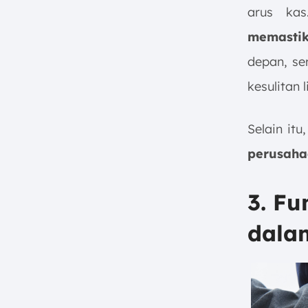
arus kas
memasti
depan, se
kesulitan l
Selain it
perusaha
3. F
dalam