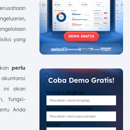
erusahaan
ngeluaran,
engelolaan
DEMO GRATIS
isiko yang
inkan
perlu
akuntansi
Coba Demo Gratis!
 ini akan
Nama Lengkap
, fungsi-
Nama Perusahaan
antu Anda
Email