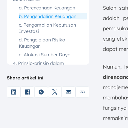
Salah sa
a. Perencanaan Keuangan
b. Pengendalian Keuangan
adalah pe
c. Pengambilan Keputusan
pemasukan
Investasi
yang efek
d. Pengelolaan Risiko
Keuangan
dapat me
e. Alokasi Sumber Daya
4. Prinsip-prinsip dalam
Namun, ha
Manajemen Keuangan
direncan
Share artikel ini
a. Konsistensi
b. Akuntabilitas
manajeme
c. Transparansi
membahas
d. Prudensi
fungsiny
e. Kelangsungan Hidup
memaksima
f. Standar Akuntansi