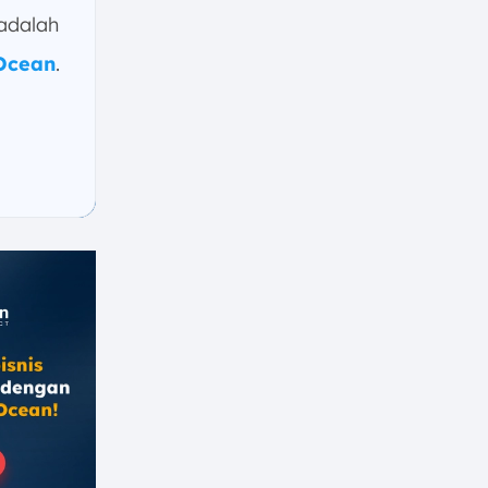
adalah
eOcean
.