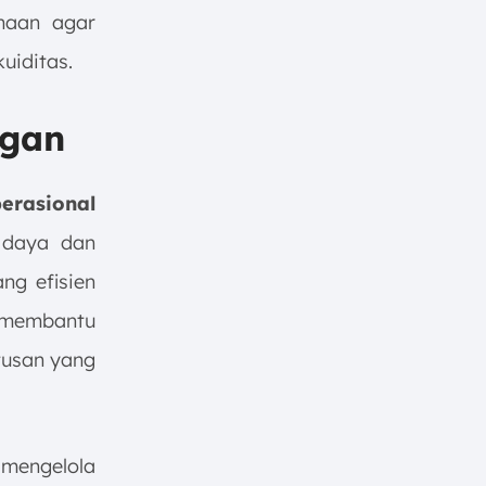
haan agar
uiditas.
ngan
erasional
 daya dan
ng efisien
 membantu
tusan yang
 mengelola