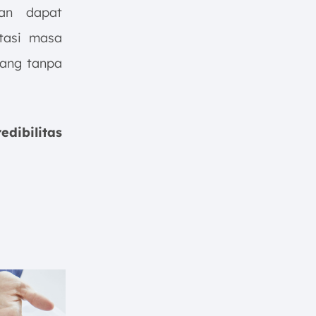
aan dapat
stasi masa
jang tanpa
dibilitas