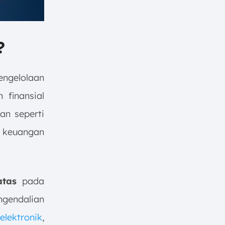
?
ngelolaan
 finansial
an seperti
 keuangan
atas
pada
gendalian
lektronik
,