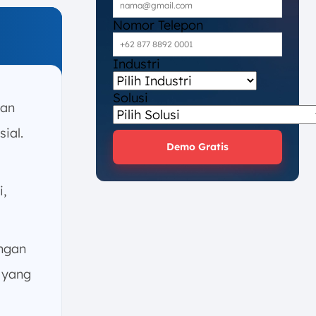
Nomor Telepon
Industri
Solusi
aan
ial.
Demo Gratis
,
ngan
 yang