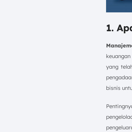
g. Mempersiapkan Dana
Anggaran
9. Kesimpulan
1. A
FAQ:
Manajem
keuangan 
yang tela
pengadaa
bisnis un
Pentingn
pengelol
pengeluar