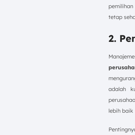
pemiliha
tetap seha
2. P
Manajeme
perusaha
menguran
adalah k
perusahaa
lebih baik
Pentingny