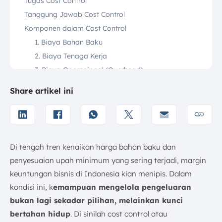
Tugas Cost Control
Tanggung Jawab Cost Control
Komponen dalam Cost Control
1. Biaya Bahan Baku
2. Biaya Tenaga Kerja
3. Biaya Operasional (Overhead)
Elemen Utama Cost Control
Share artikel ini
1. Pemahaman Pekerjaan
2. Mengetahui yang Sudah Dikerjakan
3. Memahami Perbandingan Kinerja
4. Apa yang Masih Bisa Dikerjakan?
Di tengah tren kenaikan harga bahan baku dan
5. Melakukan Koreksi
penyesuaian upah minimum yang sering terjadi, margin
6. Pemberian Training kepada Seluruh Karyawan
keuntungan bisnis di Indonesia kian menipis. Dalam
Contoh Cost Control dalam Bisnis
kondisi ini, k
emampuan mengelola pengeluaran
1. Bernegosiasi dengan Pemasok
bukan lagi sekadar pilihan, melainkan kunci
2. Mengoptimalkan Proses Produksi
bertahan hidup
. Di sinilah cost control atau