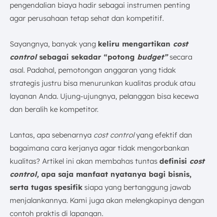
3. Meninjau dan Menyesuaikan Anggaran
pengendalian biaya hadir sebagai instrumen penting
4. Menggunakan Teknologi dan Perangkat Lunak
agar perusahaan tetap sehat dan kompetitif.
Khusus
5. Membandingkan Harga dari Berbagai Vendor
Sayangnya, banyak yang
keliru mengartikan
cost
Tahapan dan Cara Kerja Cost Control
control
sebagai sekadar “potong
budget”
secara
1. Pengawasan Fisik dalam Pengendalian Biaya
asal. Padahal, pemotongan anggaran yang tidak
2. Penggunaan Catatan Keuangan Historis
strategis justru bisa menurunkan kualitas produk atau
3. Pengelolaan Anggaran Statis dan Biaya Standar
layanan Anda. Ujung-ujungnya, pelanggan bisa kecewa
4. Penggunaan Anggaran Fleksibel untuk
dan beralih ke kompetitor.
Pengendalian Biaya
5. Pemusatan Tanggung Jawab dan Pengelolaan
Lantas, apa sebenarnya
cost control
yang efektif dan
Akuntansi
bagaimana cara kerjanya agar tidak mengorbankan
Penerapan Cost Control di Berbagai Bisnis
kualitas? Artikel ini akan membahas tuntas
definisi
cost
1. Bisnis Perhotelan
control,
apa saja manfaat nyatanya bagi bisnis,
2. Bisnis Manufaktur
serta tugas spesifik
siapa yang bertanggung jawab
3. Bisnis Ritel
menjalankannya. Kami juga akan melengkapinya dengan
4. Bisnis Konstruksi
contoh praktis di lapangan.