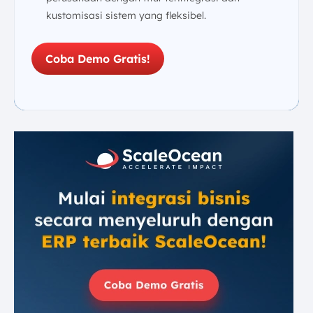
Perusahaan
kustomisasi sistem yang fleksibel.
1. Perencanaan Anggaran yang Matang
2. Pemantauan dan Pengendalian Anggaran
Coba Demo Gratis!
Secara Berkala
3. Pengendalian Biaya yang Ketat
4. Fleksibilitas dan Adaptasi
Permudah Atur Budget Perusahaan dengan Software
Akuntansi ScaleOcean
Kesimpulan
FAQ: