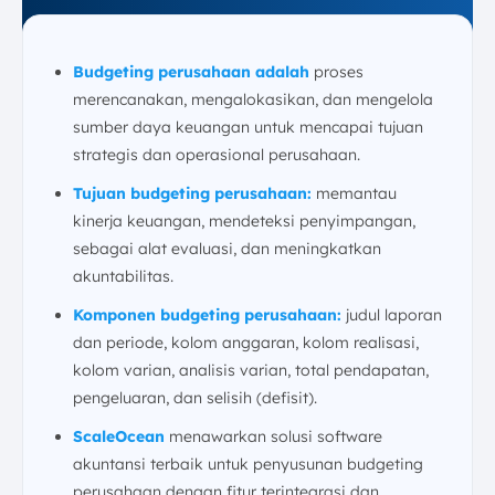
3. Perusahaan Jasa
4. Perusahaan Logistik dan Transportasi
Budgeting perusahaan adalah
proses
5. Perusahaan Teknologi
merencanakan, mengalokasikan, dan mengelola
Masalah Umum dalam Proses Budgeting Perusahaan
sumber daya keuangan untuk mencapai tujuan
1. Data Tidak Akurat
strategis dan operasional perusahaan.
2. Kurangnya Kolaborasi Antar Departemen
Tujuan budgeting perusahaan:
memantau
3. Kurang Fleksibel terhadap Perubahan
kinerja keuangan, mendeteksi penyimpangan,
4. Tidak Adanya Pemantauan Berkala
sebagai alat evaluasi, dan meningkatkan
Strategi Perencanaan Budgeting Plan Perusahaan
akuntabilitas.
1. Budgeting Dari Atas Ke Bawah (Top-Down
Komponen budgeting perusahaan:
judul laporan
Budgeting)
dan periode, kolom anggaran, kolom realisasi,
2. Budgeting Dari Bawah Ke Atas (Bottom-Up
kolom varian, analisis varian, total pendapatan,
Budgeting)
pengeluaran, dan selisih (defisit).
3. Budgeting Berbasis Aktivitas (Activity-Based
Budgeting)
ScaleOcean
menawarkan solusi software
4. Budgeting Berbasis Nol (Zero Based Budgeting)
akuntansi terbaik untuk penyusunan budgeting
Strategi Pengendalian Budgeting Plan bagi
perusahaan dengan fitur terintegrasi dan