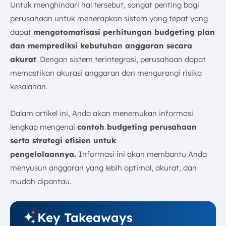
Jenis-jenis Budgeting Perusahaan di Indonesia
Untuk menghindari hal tersebut, sangat penting bagi
1. Berdasarkan Perencanaan
perusahaan untuk menerapkan sistem yang tepat yang
2. Berdasarkan Keterlibatan
dapat
mengotomatisasi perhitungan budgeting plan
3. Berdasarkan Aktivitas
dan memprediksi kebutuhan anggaran secara
Langkah Penyusunan Budgeting Perusahaan
akurat
. Dengan sistem terintegrasi, perusahaan dapat
1. Penetapan Pedoman Anggaran
memastikan akurasi anggaran dan mengurangi risiko
2. Pengumpulan Data
kesalahan.
3. Perhitungan dan Analisis
Dalam artikel ini, Anda akan menemukan informasi
4. Review dan Revisi
lengkap mengenai
contoh budgeting perusahaan
5. Persetujuan Akhir
serta strategi efisien untuk
6. Implementasi (Pelaksanaan)
pengelolaannya.
Informasi ini akan membantu Anda
7. Evaluasi
menyusun anggaran yang lebih optimal, akurat, dan
Perbedaan Laporan Budgeting dan Laporan
Keuangan
mudah dipantau.
Perusahaan yang Membutuhkan Budgeting
1. Perusahaan Manufaktur
Key Takeaways
2. Perusahaan Retail