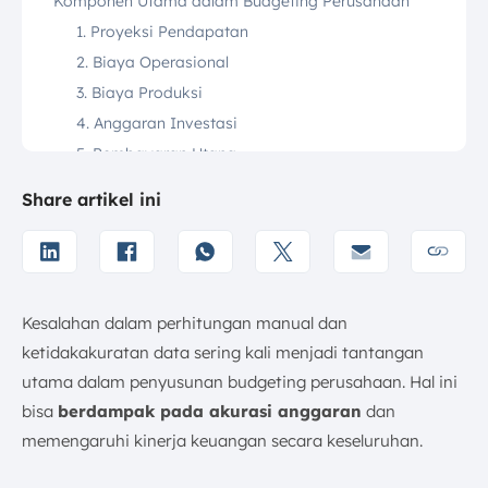
Komponen Utama dalam Budgeting Perusahaan
1. Proyeksi Pendapatan
2. Biaya Operasional
3. Biaya Produksi
4. Anggaran Investasi
5. Pembayaran Utang
6. Pajak
Share artikel ini
7. Anggaran Laba Rugi
8. Cadangan Keuangan
9. Proyeksi Arus Kas
10. Anggaran Neraca
Kesalahan dalam perhitungan manual dan
Contoh Budgeting Perusahaan dan Templatenya
ketidakakuratan data sering kali menjadi tantangan
1. Template Budget Operasional
utama dalam penyusunan budgeting perusahaan. Hal ini
2. Template Budget Modal
bisa
berdampak pada akurasi anggaran
dan
3. Template Budget Kas
memengaruhi kinerja keuangan secara keseluruhan.
4. Template Perbandingan Budget Vs Aktual