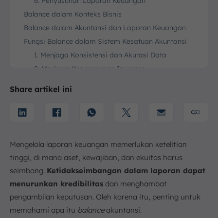
6. Penyusunan Laporan Keuangan
Balance dalam Konteks Bisnis
Balance dalam Akuntansi dan Laporan Keuangan
Fungsi Balance dalam Sistem Kesatuan Akuntansi
1. Menjaga Konsistensi dan Akurasi Data
2. Menjaga Kepercayaan Investor
3. Mendeteksi Kecurangan atau Fraud
Share artikel ini
4. Memberikan Gambaran Pemanfaatan Sumber
Daya
5. Mencerminkan Stabilitas Keuangan
6. Menjadi Indikator Kesehatan Finansial
Mengelola laporan keuangan memerlukan ketelitian
7. Mendukung Keberlanjutan dan Pertumbuhan
Jangka Panjang
tinggi, di mana aset, kewajiban, dan ekuitas harus
8. Memperkuat Transparansi Perusahaan
seimbang.
Ketidakseimbangan dalam laporan dapat
menurunkan kredibilitas
9. Memberikan Landasan untuk Pengambilan
dan menghambat
Keputusan Bisnis
pengambilan keputusan. Oleh karena itu, penting untuk
10. Deteksi Kesalahan dan Perencanaan Keuangan
memahami apa itu
balance
akuntansi.