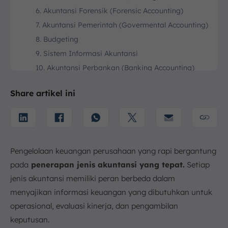
6. Akuntansi Forensik (Forensic Accounting)
7. Akuntansi Pemerintah (Govermental Accounting)
8. Budgeting
9. Sistem Informasi Akuntansi
10. Akuntansi Perbankan (Banking Accounting)
11. Akuntansi Internasional (International
Accounting)
Share artikel ini
12. Akuntansi Publik (Public Accounting)
13. Akuntansi Fidusia (Fiduciary Accounting)
14. Akuntansi keberlanjutan (Sustainability
Accounting)
Pengelolaan keuangan perusahaan yang rapi bergantung
15. Akuntansi dana (Fund Accounting)
pada
penerapan jenis akuntansi yang tepat.
Setiap
16. Akuntansi Nirlaba (Not-for-Profit Accounting)
jenis akuntansi memiliki peran berbeda dalam
Kesimpulan
menyajikan informasi keuangan yang dibutuhkan untuk
FAQ:
operasional, evaluasi kinerja, dan pengambilan
keputusan.