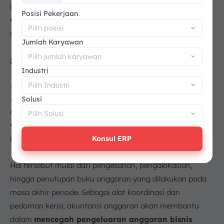
pemerintah
mengedepankan prinsip transparansi,
+62
Posisi Pekerjaan
akurasi, konsistensi, dan akuntabilitas
dalam
pengelolaan keuangan publik.
Jumlah Karyawan
8. Budgeting
Industri
Budgeting
berfokus pada penyusunan biaya-biaya dasar.
Jenis akuntansi satu ini memiliki aktivitas yang berkaitan
Solusi
dengan
pengumpulan dan pengolahan anggaran
yang telah terjadi atau akan terjadi
dalam suatu
Konsul ERP
bisnis.
Hal tersebut mulai dari pengesahan, pengalokasian,
hingga penutupan buku anggaran yang dilakukan pada
masa akhir periode. Sebagai alat koordinasi dan
pedoman kerja, akuntansi anggaran akan membantu
dalam
mencegah pengeluaran anggaran bisnis