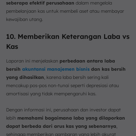
seberapa efektif perusahaan
dalam mengelola
pembelanjaan kas untuk membeli aset atau membayar
kewajiban utang.
10. Memberikan Keterangan Laba vs
Kas
Laporan ini menjelaskan
perbedaan antara laba
bersih
akuntansi manajemen bisnis
dan kas bersih
yang dihasilkan
, karena laba bersih sering kali
mencakup pos-pos non-tunai seperti depresiasi atau
amortisasi yang tidak mempengaruhi kas.
Dengan informasi ini, perusahaan dan investor dapat
lebih
memahami bagaimana laba yang dilaporkan
dapat berbeda dari arus kas yang sebenarnya
,
sehingga memberikan gambaran yang lebih akurat