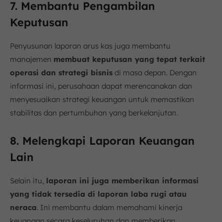
7. Membantu Pengambilan
Keputusan
Penyusunan laporan arus kas juga membantu
manajemen
membuat keputusan yang tepat terkait
operasi dan strategi bisnis
di masa depan. Dengan
informasi ini, perusahaan dapat merencanakan dan
menyesuaikan strategi keuangan untuk memastikan
stabilitas dan pertumbuhan yang berkelanjutan.
8. Melengkapi Laporan Keuangan
Lain
Selain itu,
laporan ini juga memberikan informasi
yang tidak tersedia di laporan laba rugi atau
neraca
. Ini membantu dalam memahami kinerja
keuangan secara keseluruhan dan memberikan