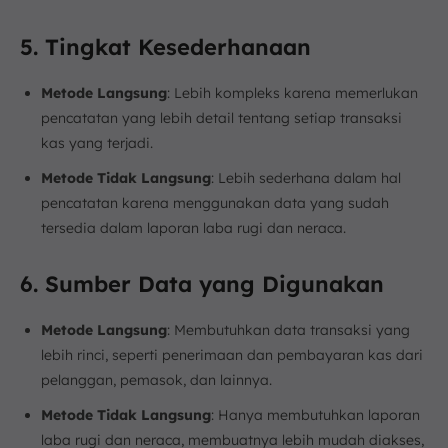
5. Tingkat Kesederhanaan
Metode Langsung
: Lebih kompleks karena memerlukan
pencatatan yang lebih detail tentang setiap transaksi
kas yang terjadi.
Metode Tidak Langsung
: Lebih sederhana dalam hal
pencatatan karena menggunakan data yang sudah
tersedia dalam laporan laba rugi dan neraca.
6. Sumber Data yang Digunakan
Metode Langsung
: Membutuhkan data transaksi yang
lebih rinci, seperti penerimaan dan pembayaran kas dari
pelanggan, pemasok, dan lainnya.
Metode Tidak Langsung
: Hanya membutuhkan laporan
laba rugi dan neraca, membuatnya lebih mudah diakses,