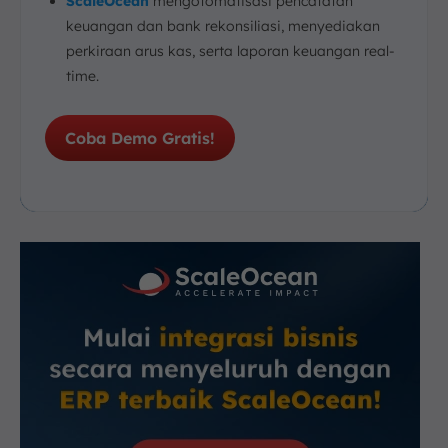
ScaleOcean
mengotomatisasi pencatatan
keuangan dan bank rekonsiliasi, menyediakan
perkiraan arus kas, serta laporan keuangan real-
time.
Coba Demo Gratis!