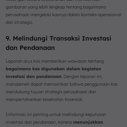
gambaran yang lebih lengkap tentang bagaimana
perusahaan mengelola kasnya dalam konteks operasional
dan strategis.
9. Melindungi Transaksi Investasi
dan Pendanaan
Laporan arus kas memberikan wawasan tentang
bagaimana kas digunakan dalam kegiatan
investasi dan pendanaan
. Dengan laporan ini,
manajemen dapat memastikan bahwa penggunaan kas
mendukung tujuan strategis perusahaan dan
mempertahankan kesehatan finansial.
Informasi ini penting untuk melindungi keputusan
investasi dan pendanaan, karena
menunjukkan