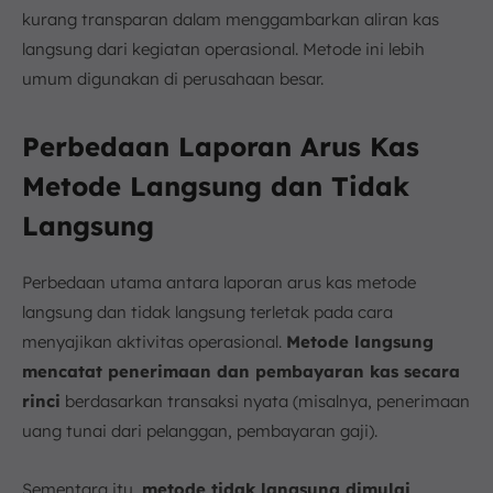
kurang transparan dalam menggambarkan aliran kas
langsung dari kegiatan operasional. Metode ini lebih
umum digunakan di perusahaan besar.
Perbedaan Laporan Arus Kas
Metode Langsung dan Tidak
Langsung
Perbedaan utama antara laporan arus kas metode
langsung dan tidak langsung terletak pada cara
menyajikan aktivitas operasional.
Metode langsung
mencatat penerimaan dan pembayaran kas secara
rinci
berdasarkan transaksi nyata (misalnya, penerimaan
uang tunai dari pelanggan, pembayaran gaji).
Sementara itu,
metode tidak langsung dimulai