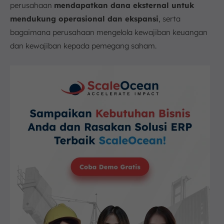
perusahaan
mendapatkan dana eksternal untuk
mendukung operasional dan ekspansi
, serta
bagaimana perusahaan mengelola kewajiban keuangan
dan kewajiban kepada pemegang saham.