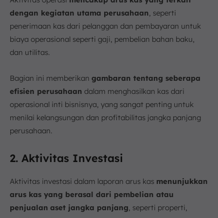
dengan kegiatan utama perusahaan
, seperti
penerimaan kas dari pelanggan dan pembayaran untuk
biaya operasional seperti gaji, pembelian bahan baku,
dan utilitas.
Bagian ini memberikan
gambaran tentang seberapa
efisien perusahaan
dalam menghasilkan kas dari
operasional inti bisnisnya, yang sangat penting untuk
menilai kelangsungan dan profitabilitas jangka panjang
perusahaan.
2. Aktivitas Investasi
Aktivitas investasi dalam laporan arus kas
menunjukkan
arus kas yang berasal dari pembelian atau
penjualan
aset jangka panjang
, seperti properti,