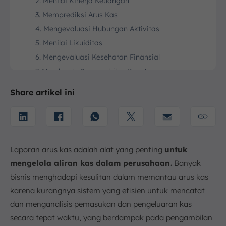
2. Menilai Kinerja Keuangan
3. Memprediksi Arus Kas
4. Mengevaluasi Hubungan Aktivitas
5. Menilai Likuiditas
6. Mengevaluasi Kesehatan Finansial
7. Membantu Pengambilan Keputusan
8. Melengkapi Laporan Keuangan Lain
Share artikel ini
9. Melindungi Transaksi Investasi dan Pendanaan
10. Memberikan Keterangan Laba vs Kas
Metode Pembuatan Laporan Arus Kas
1. Metode Langsung
Laporan arus kas adalah alat yang penting
untuk
2. Metode Tidak Langsung
mengelola aliran kas dalam perusahaan.
Banyak
Perbedaan Laporan Arus Kas Metode Langsung dan
bisnis menghadapi kesulitan dalam memantau arus kas
Tidak Langsung
karena kurangnya sistem yang efisien untuk mencatat
1. Metode Pencatatan
dan menganalisis pemasukan dan pengeluaran kas
2. Informasi yang Disajikan
secara tepat waktu, yang berdampak pada pengambilan
3. Unsur dan Komponen