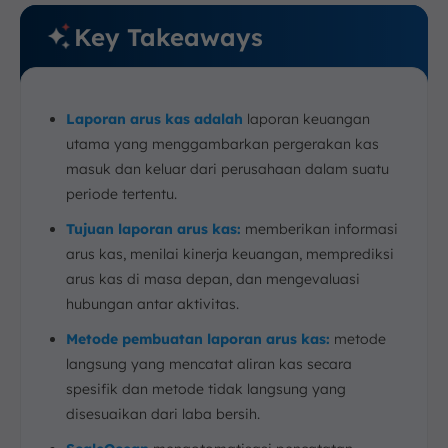
Kesimpulan
Key Takeaways
FAQ:
Laporan arus kas adalah
laporan keuangan
utama yang menggambarkan pergerakan kas
masuk dan keluar dari perusahaan dalam suatu
periode tertentu.
Tujuan laporan arus kas:
memberikan informasi
arus kas, menilai kinerja keuangan, memprediksi
arus kas di masa depan, dan mengevaluasi
hubungan antar aktivitas.
Metode pembuatan laporan arus kas:
metode
langsung yang mencatat aliran kas secara
spesifik dan metode tidak langsung yang
disesuaikan dari laba bersih.