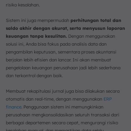
risiko kesalahan.
Sistem ini juga mempermudah
perhitungan total dan
saldo akhir dengan akurat, serta menyusun laporan
keuangan tanpa kesulitan.
Dengan menggunakan
solusi ini, Anda bisa fokus pada analisis data dan
pengambilan keputusan, sementara proses akuntansi
berjalan lebih efisien dan lancar. Ini akan membuat
pengelolaan keuangan perusahaan jadi lebih sederhana
dan terkontrol dengan baik.
Membuat rekapitulasi jurnal juga bisa dilakukan secara
otomatis dan real-time, dengan menggunakan
ERP
finance
. Penggunaan sistem ini memungkinkan
perusahaan mengkonsolidasikan seluruh transaksi dari
berbagai departemen secara cepat, mengurangi risiko
kesalahan manual, dan memastikan data selalu