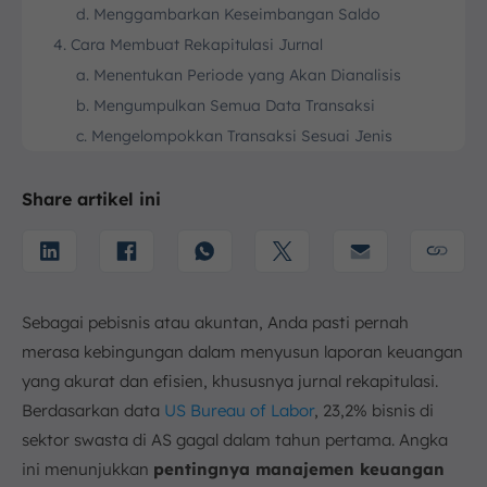
d. Menggambarkan Keseimbangan Saldo
4. Cara Membuat Rekapitulasi Jurnal
a. Menentukan Periode yang Akan Dianalisis
b. Mengumpulkan Semua Data Transaksi
c. Mengelompokkan Transaksi Sesuai Jenis
d. Menghitung Nilai Total Setiap Jenis Transaksi
e. Menentukan Saldo Akhir dari Setiap Kategori
Share artikel ini
f. Mencatat Semua Hasil Rekapitulasi
g. Menyusun Laporan Keuangan
h. Menganalisis dan Mengevaluasi Data
i. Memanfaatkan Sistem Akuntansi Terintegrasi
Sebagai pebisnis atau akuntan, Anda pasti pernah
5. Contoh Rekapitulasi Jurnal
merasa kebingungan dalam menyusun laporan keuangan
a. Rekapitulasi Jurnal Umum
yang akurat dan efisien, khususnya jurnal rekapitulasi.
Berdasarkan data
b. Rekapitulasi Jurnal Khusus
US Bureau of Labor
, 23,2% bisnis di
sektor swasta di AS gagal dalam tahun pertama. Angka
c. Rekapitulasi Jurnal Pembelian
ini menunjukkan
pentingnya manajemen keuangan
d. Rekapitulasi Jurnal Penerimaan Kas