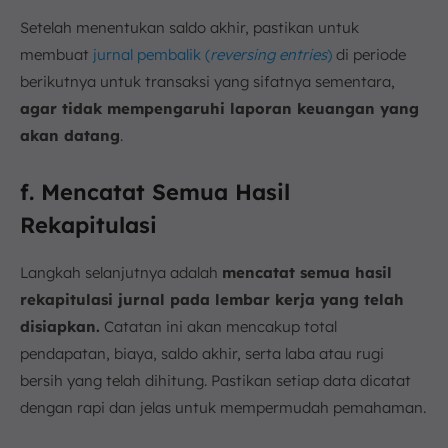
Setelah menentukan saldo akhir, pastikan untuk
membuat
jurnal pembalik (
reversing entries
)
di periode
berikutnya untuk transaksi yang sifatnya sementara,
agar tidak mempengaruhi laporan keuangan yang
akan datang
.
f. Mencatat Semua Hasil
Rekapitulasi
Langkah selanjutnya adalah
mencatat semua hasil
rekapitulasi jurnal pada lembar kerja yang telah
disiapkan.
Catatan ini akan mencakup total
pendapatan, biaya, saldo akhir, serta laba atau rugi
bersih yang telah dihitung. Pastikan setiap data dicatat
dengan rapi dan jelas untuk mempermudah pemahaman.