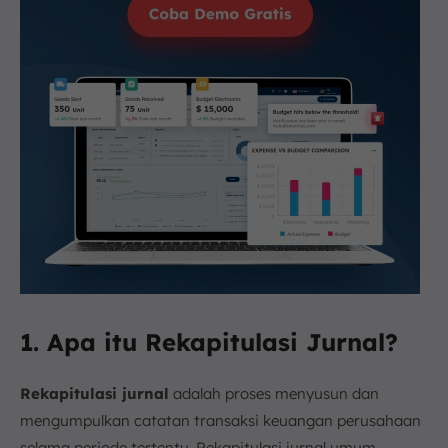
1. Apa itu Rekapitulasi Jurnal?
Rekapitulasi jurnal
adalah proses menyusun dan
mengumpulkan catatan transaksi keuangan perusahaan
selama periode tertentu. Rekapitulasi jurnal umum