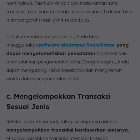
nominalnya. Pastikan Anda tidak melewatkan satu
transaksi pun, karena setiap transaksi yang terlewat bisa
mempengaruhi hasil akhir rekapitulasi.
Untuk memudahkan proses ini, Anda bisa
menggunakan
software
akuntansi ScaleOcean
yang
dapat mengotomatiskan pencatatan
transaksi dan
memudahkan pengumpulan data. Dengan begitu, Anda
dapat mengurangi risiko kesalahan dan menghemat
waktu dalam pengumpulan data.
c. Mengelompokkan Transaksi
Sesuai Jenis
Setelah data terkumpul, tahap selanjutnya adalah
mengelompokkan transaksi berdasarkan jenisnya.
Misalnya, pisahkan transaksi menjadi kategori