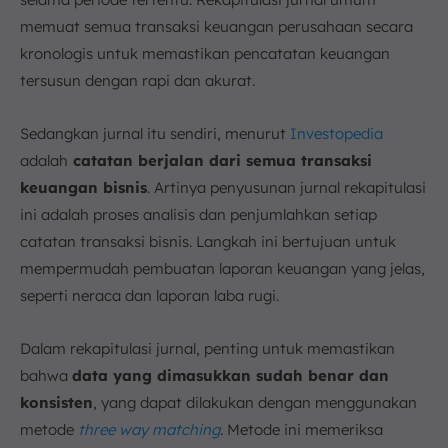
memuat semua transaksi keuangan perusahaan secara
kronologis untuk memastikan pencatatan keuangan
tersusun dengan rapi dan akurat.
Sedangkan jurnal itu sendiri, menurut
Investopedia
adalah
catatan berjalan dari semua transaksi
keuangan bisnis
. Artinya penyusunan jurnal rekapitulasi
ini adalah proses analisis dan penjumlahkan setiap
catatan transaksi bisnis. Langkah ini bertujuan untuk
mempermudah pembuatan laporan keuangan yang jelas,
seperti neraca dan laporan laba rugi.
Dalam rekapitulasi jurnal, penting untuk memastikan
bahwa
data yang dimasukkan sudah benar dan
konsisten
, yang dapat dilakukan dengan menggunakan
metode
three way matching
. Metode ini memeriksa