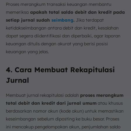
Proses merangkum transaksi keuangan membantu
memeriksa
apakah total saldo debit dan kredit pada
setiap jurnal sudah
seimbang
.
Jika terdapat
ketidakseimbangan antara debit dan kredit, kesalahan
dapat segera diidentifikasi dan diperbaiki, agar laporan
keuangan ditulis dengan akurat yang berisi posisi
keuangan yang jelas.
4. Cara Membuat Rekapitulasi
Jurnal
Membuat jurnal rekapitulasi adalah
proses merangkum
total debit dan kredit dari jurnal umum
atau khusus
berdasarkan nomor akun (kode akun) untuk memastikan
keseimbangan sebelum diposting ke buku besar. Proses
ini mencakup pengelompokan akun, penjumlahan saldo