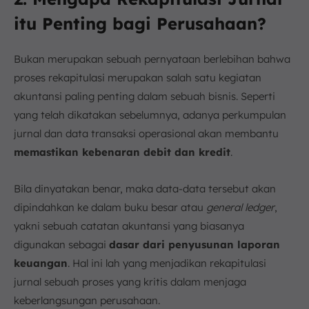
itu Penting bagi Perusahaan?
Bukan merupakan sebuah pernyataan berlebihan bahwa
proses rekapitulasi merupakan salah satu kegiatan
akuntansi paling penting dalam sebuah bisnis. Seperti
yang telah dikatakan sebelumnya, adanya perkumpulan
jurnal dan data transaksi operasional akan membantu
memastikan kebenaran debit dan kredit
.
Bila dinyatakan benar, maka data-data tersebut akan
dipindahkan ke dalam buku besar atau
general ledger
,
yakni sebuah catatan akuntansi yang biasanya
digunakan sebagai
dasar dari penyusunan laporan
keuangan
. Hal ini lah yang menjadikan rekapitulasi
jurnal sebuah proses yang kritis dalam menjaga
keberlangsungan perusahaan.