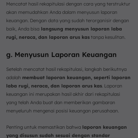
Mencatat hasil rekapitulasi dengan cara yang terstruktur
akan memudahkan Anda dalam menyusun laporan
keuangan. Dengan data yang sudah terorganisir dengan
baik, Anda bisa
langsung menyusun laporan laba
rugi, neraca, dan laporan arus kas
tanpa kesulitan.
g. Menyusun Laporan Keuangan
Setelah mencatat hasil rekapitulasi, langkah berikutnya
adalah
membuat laporan keuangan, seperti laporan
laba rugi, neraca, dan laporan arus kas
. Laporan
keuangan ini merupakan hasil akhir dari rekapitulasi
yang telah Anda buat dan memberikan gambaran
menyeluruh mengenai posisi keuangan perusahaan.
Penting untuk memastikan bahwa
laporan keuangan
yang disusun sudah sesuai dengan standar