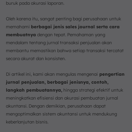
b. Volume Transaksi yang Tinggi
buruk pada akurasi laporan.
c. Integrasi Data dari Berbagai Sumber
d. Keamanan Data dan Privasi
Oleh karena itu, sangat penting bagi perusahaan untuk
9. Kesimpulan
memahami
berbagai jenis sales journal serta cara
membuatnya
FAQ:
dengan tepat. Pemahaman yang
mendalam tentang jurnal transaksi penjualan akan
membantu memastikan bahwa setiap transaksi tercatat
secara akurat dan konsisten.
Di artikel ini, kami akan mengulas mengenai
pengertian
jurnal penjualan, berbagai jenisnya, contoh,
langkah pembuatannya,
hingga strategi efektif untuk
meningkatkan efisiensi dan akurasi pembuatan jurnal
akuntansi. Dengan demikian, perusahaan dapat
mengoptimalkan sistem akuntansi untuk mendukung
keberlanjutan bisnis.