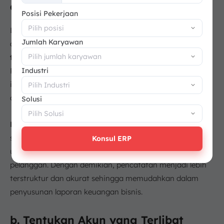
a. Identifikasi Transaksi Penjualan
+62
Posisi Pekerjaan
Langkah pertama dalam
rekapitulasi jurnal
penjualan
Jumlah Karyawan
adalah
mengidentifikasi transaksi penjualan yang
terjadi.
Hal ini bisa berupa penjualan tunai atau kredit.
Industri
Penggunaan sales journal sangat penting dalam proses
ini, karena membantu memisahkan transaksi penjualan
dari jenis jurnal lainnya.
Solusi
Pastikan Anda memiliki bukti transaksi yang jelas,
seperti faktur atau
kwitansi
, yang menunjukkan jumlah
Konsul ERP
uang yang diterima atau yang harus dibayar oleh
pelanggan. Dengan demikian, pencatatan menjadi lebih
terstruktur dan akurat sehingga memudahkan dalam
penyusunan laporan keuangan bisnis.
b. Tentukan Akun yang Terlibat