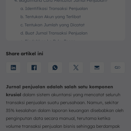
4. Bagaimana Cara Mencatat Jurnal Penjualan?
a. Identifikasi Transaksi Penjualan
b. Tentukan Akun yang Terlibat
c. Tentukan Jumlah yang Dicatat
d. Buat Jurnal Transaksi Penjualan
e. Pindahkan ke Buku Besar
5. Contoh Jurnal Penjualan
Share artikel ini
6. Apa Perbedaan Jurnal Pembelian dan Jurnal
Penjualan?
7. Hal yang Perlu Diperhatikan dalam Membuat Jurnal
Penjualan
a. Ketelitian dan Keakuratan
Jurnal penjualan adalah salah satu komponen
b. Pemahaman Syarat Pembayaran
krusial
dalam sistem akuntansi yang mencatat seluruh
c. Dokumentasi yang Memadai
transaksi penjualan suatu perusahaan. Namun, sekitar
35% kesalahan dalam laporan keuangan disebabkan oleh
8. Tantangan dalam Pencatatan Jurnal Penjualan dan
Strategi Mengatasinya
penginputan data secara manual, terutama ketika
a. Human Error dalam Pencatatan
volume transaksi penjualan bisnis sehingga berdampak