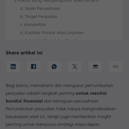
3. Faktor yang Mempengaruhi Sales Growth
a. Skala Perusahaan
b. Target Penjualan
c. Kompetitor
d. Kualitas Produk atau Layanan
e. Kekuatan Brand dan Reputasi
f. Perubahan Tren dan Pasar
Share artikel ini
4. Cara Menghitung Sales Growth
5. Contoh Perhitungan Rumus Sales Growth
6. Jenis Sales Growth
a. Sales Growth Positif
Bagi bisnis, memahami dan mengukur pertumbuhan
b. Sales Growth Negatif
penjualan adalah langkah penting
untuk menilai
7. Strategi Meningkatkan Sales Growth
kondisi finansial
dan kemajuan perusahaan.
a. Menetapkan Target yang Realistis
Pertumbuhan penjualan tidak hanya mengindikasikan
b. Mengoptimalkan Strategi Pemasaran
kesuksesan saat ini, tetapi juga memberikan insight
c. Menyelaraskan Sales dan Marketing
penting untuk menyusun strategi masa depan.