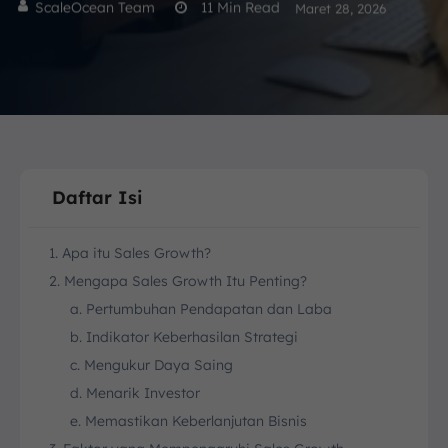
ScaleOcean Team
11
Min Read
Maret 28, 2026
Daftar Isi
1. Apa itu Sales Growth?
2. Mengapa Sales Growth Itu Penting?
a. Pertumbuhan Pendapatan dan Laba
b. Indikator Keberhasilan Strategi
c. Mengukur Daya Saing
d. Menarik Investor
e. Memastikan Keberlanjutan Bisnis