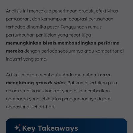
d. Menawarkan Promosi dan Diskon
e. Menawarkan Produk ke Pelanggan yang Sudah
Analisis ini mencakup penerimaan produk, efektivitas
Ada
pemasaran, dan kemampuan adaptasi perusahaan
f. Meningkatkan Pengalaman Pelanggan
terhadap dinamika pasar. Penggunaan rumus
g. Melakukan Diversifikasi Produk
pertumbuhan penjualan yang tepat juga
h. Memanfaatkan Teknologi dan Otomatisasi
memungkinkan bisnis membandingkan performa
8. Kesimpulan
mereka
dengan periode sebelumnya atau kompetitor di
FAQ:
industri yang sama.
Artikel ini akan membantu Anda memahami
cara
menghitung
growth sales.
Bahkan disertakan pula
dalam studi kasus konkret yang bisa memberikan
gambaran yang lebih jelas penggunaannya dalam
operasional sehari-hari.
Key Takeaways