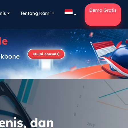
Demo Gratis
nis
Tentang Kami
le
Mulai Konsul
ckbone
.
enis, dan