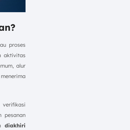
lan?
au proses
 aktivitas
umum, alur
s menerima
verifikasi
n pesanan
an
diakhiri