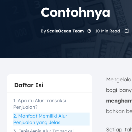
Contohnya
10
Min Read
By
ScaleOcean Team
Mengelola
Daftar Isi
bagi bany
menghamb
1. Apa itu Alur Transaksi
Penjualan?
bahkan be
2. Manfaat Memiliki Alur
Penjualan yang Jelas
Setiap ta
3. Jenis-jenis Alur Transaksi