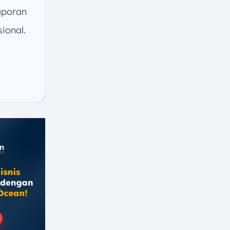
aporan
ional.