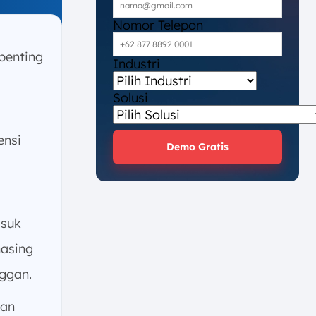
Nomor Telepon
penting
Industri
Solusi
ensi
Demo Gratis
suk
masing
ggan.
an