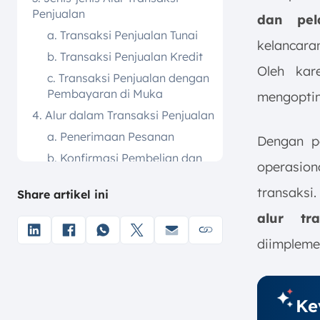
Penjualan
dan pel
a. Transaksi Penjualan Tunai
kelancara
b. Transaksi Penjualan Kredit
Oleh kar
c. Transaksi Penjualan dengan
Pembayaran di Muka
mengoptim
4. Alur dalam Transaksi Penjualan
a. Penerimaan Pesanan
Dengan pe
b. Konfirmasi Pembelian dan
operasion
Pembayaran
transaksi
Share artikel ini
c. Pengelolaan Pesanan
d. Pengiriman Barang
alur tra
e. Penerimaan Pelanggan
diimpleme
f. Pencatatan Transaksi
g. Pelayanan Setelah Penjualan
Ke
5. Contoh Transaksi Penjualan