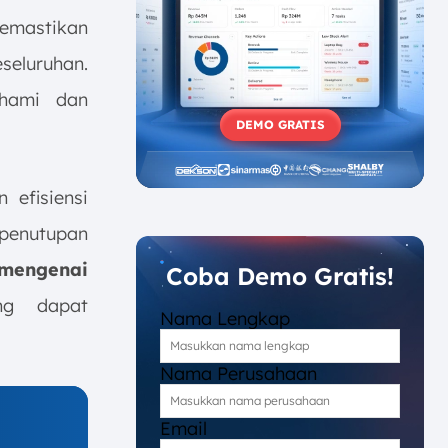
mastikan
seluruhan.
ahami dan
DEMO GRATIS
 efisiensi
 penutupan
mengenai
Coba Demo Gratis!
ng dapat
Nama Lengkap
Nama Perusahaan
Email