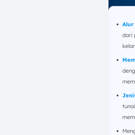
6. Tips untuk Mengoptimalkan
Alur Transaksi
a. Dokumentasikan Setiap
Langkah
Alur
b. Gunakan Sistem yang Tepat
dari
c. Pastikan Ada Alur yang Jelas
kela
d. Berikan Metode
Pembayaran yang Fleksibel
Memi
e. Lakukan Evaluasi Secara
deng
Berkala
memu
7. Kesimpulan
FAQ:
Jeni
tuna
memp
Meng