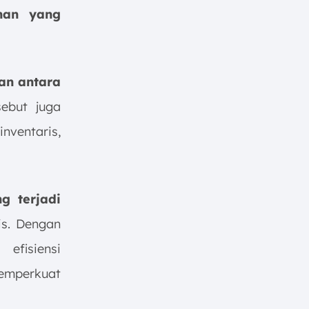
nan yang
an antara
sebut juga
nventaris,
g terjadi
is. Dengan
fisiensi
emperkuat