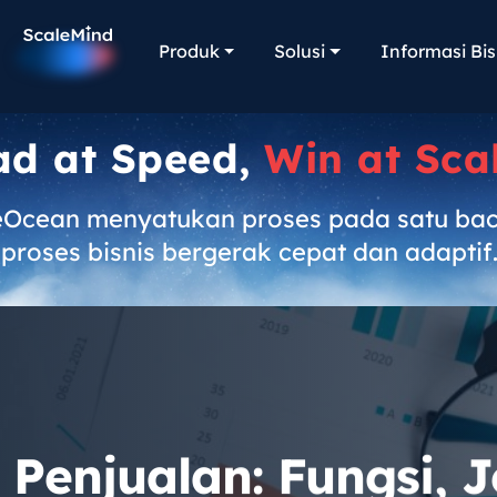
Produk
Solusi
Informasi Bis
ad at Speed,
Win at Sca
eOcean menyatukan proses pada satu ba
proses bisnis bergerak cepat dan adaptif
 Penjualan: Fungsi, J