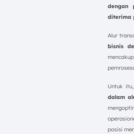
dengan 
diterima
Alur tran
bisnis d
mencakup 
pemrosesa
Untuk itu
dalam alu
mengopt
operasio
posisi mer