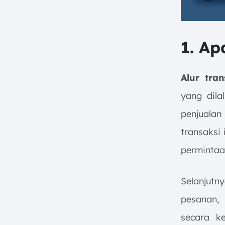
1. Ap
Alur tra
yang dila
penjualan
transaksi
permintaa
Selanjutn
pesanan,
secara k