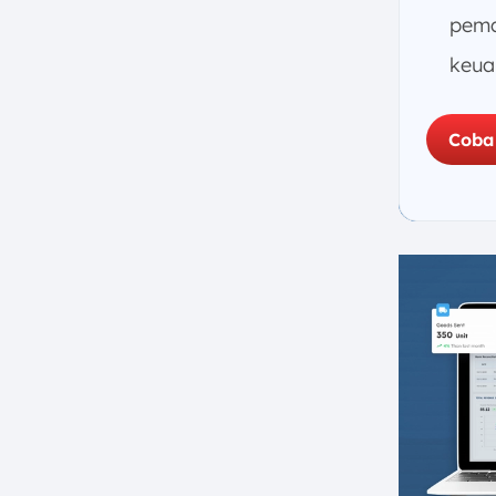
pema
keua
Coba