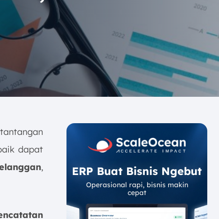
 tantangan
baik dapat
elanggan
,
ERP Buat Bisnis Ngebut
Operasional rapi, bisnis makin
cepat
encatatan