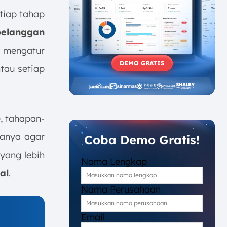
tiap tahap
pelanggan
t mengatur
DEMO GRATIS
tau setiap
e, tahapan-
lanya agar
Coba Demo Gratis!
yang lebih
Nama Lengkap
al
.
Nama Perusahaan
Email