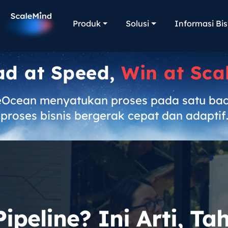
Produk
Solusi
Informasi Bis
ad at Speed,
Win at Sca
eOcean menyatukan proses pada satu ba
proses bisnis bergerak cepat dan adaptif
Pipeline? Ini Arti, T