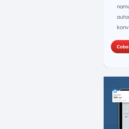
b. Nilai Rata-Rata
namu
Kesepakatan
c. Tingkat Kemenangan Rata-
auto
Rata
konv
d. Rasio Konversi atau Lead ke
Kesempatan
e. Durasi Siklus Penjualan
Coba
f. Nilai Pipeline
6. Bagaimana Cara Anda
Meningkatkan Sales Pipeline
Secara Berkelanjutan?
a. Lead Generation
b. Perkembangan Kesepakatan
c. Konversi
d. Cakupan Pipeline
7. Kesimpulan
FAQ: