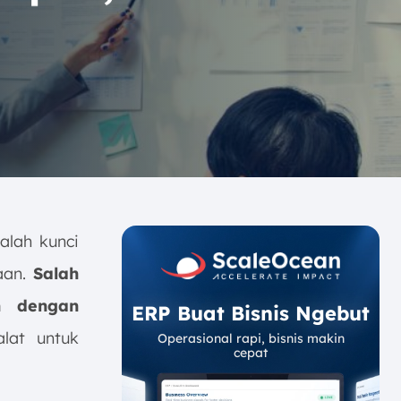
alah kunci
aan.
Salah
h dengan
ERP Buat Bisnis Ngebut
alat untuk
Operasional rapi, bisnis makin
cepat