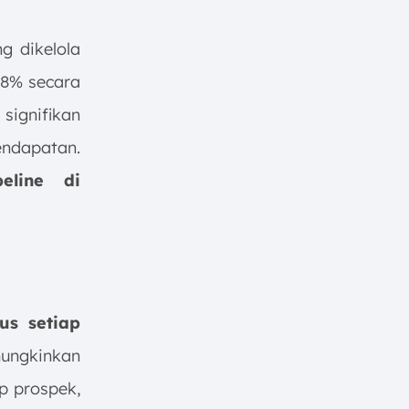
g dikelola
28% secara
signifikan
ndapatan.
eline di
us setiap
mungkinkan
p prospek,