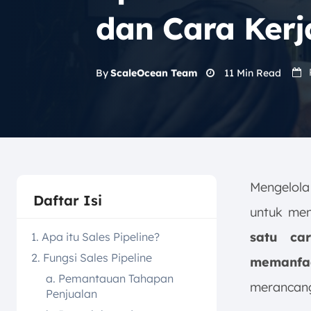
dan Cara Ker
11
Min Read
By
ScaleOcean Team
Mengelola
Daftar Isi
untuk me
satu ca
1. Apa itu Sales Pipeline?
2. Fungsi Sales Pipeline
memanf
a. Pemantauan Tahapan
merancang
Penjualan