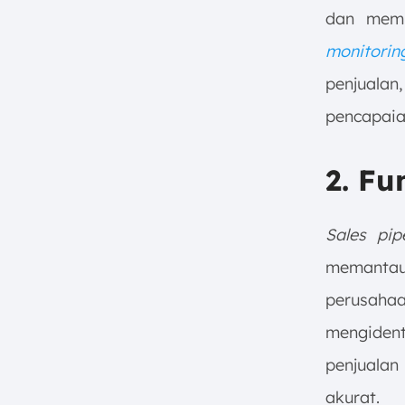
dan memp
monitorin
penjualan
pencapaia
2. Fu
Sales pip
memantau s
perusa
mengident
penjuala
akurat.