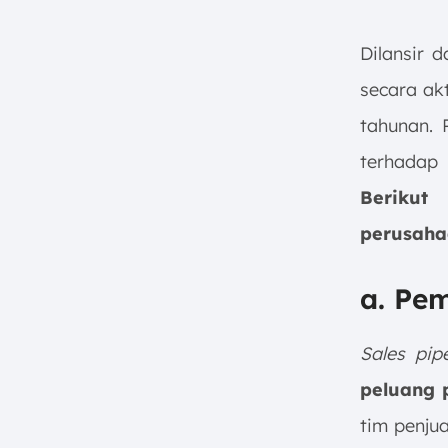
Dilansir d
secara ak
tahunan. 
terhadap
Berikut
perusaha
a. Pe
Sales pipe
peluang 
tim penju