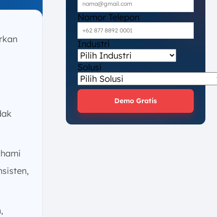
Nomor Telepon
rkan
Industri
Solusi
Demo Gratis
dak
ahami
sisten,
,