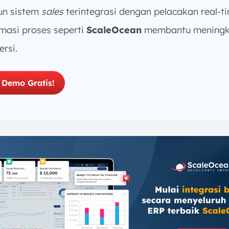
n sistem
sales
terintegrasi dengan pelacakan real-t
masi proses seperti
ScaleOcean
membantu meningk
ersi.
 Demo Gratis!