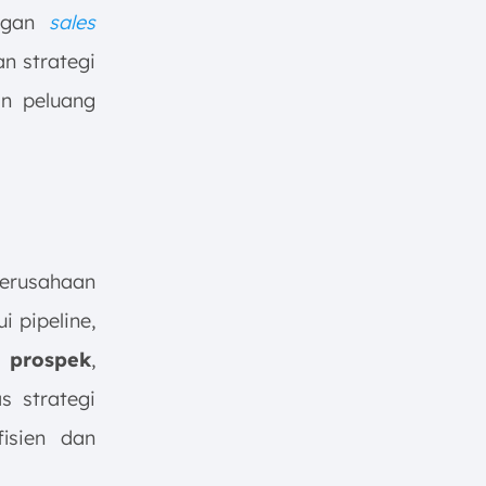
engan
sales
n strategi
an peluang
erusahaan
i pipeline,
prospek
,
s strategi
isien dan