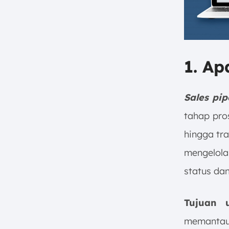
1. Ap
Sales pip
tahap pro
hingga tr
mengelola
status da
Tujuan
memantau 