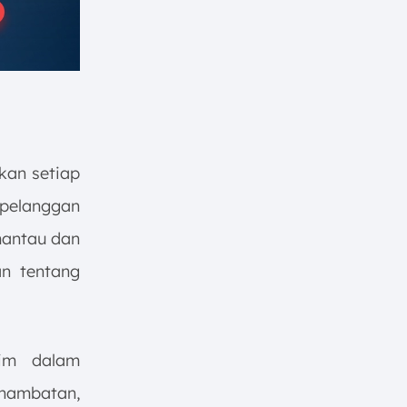
kan setiap
 pelanggan
mantau dan
an tentang
im dalam
 hambatan,