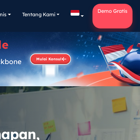
Demo Gratis
nis
Tentang Kami
le
Mulai Konsul
ckbone
.
ahapan,