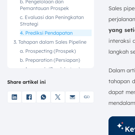
b. Pengelolaan dan
Sales pip
Pemantauan Prospek
c. Evaluasi dan Peningkatan
perjalan
Strategi
yang seti
4. Prediksi Pendapatan
interaksi
3. Tahapan dalam Sales Pipeline
a. Prospecting (Prospek)
langkah se
b. Preparation (Persiapan)
c. Approach (Pendekatan )
Dalam arti
d. Presentasi
tahapan d
Share artikel ini
e. Handling Objections
dapat men
f. Penutupan
mendalam
g. Tindak Lanjut (Follow-up)
h. Retensi Pelanggan
(Customer Retention)
Ke
4. Tips Membangun Sales Pipeline