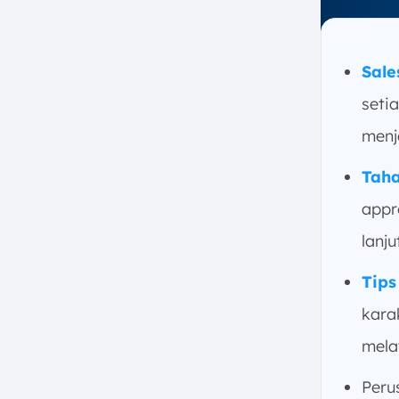
dalam Bisnis
a. Pahami Karakteristik
Pelanggan
Sale
b. Lakukan Evaluasi dan
Penyempurnaan
seti
c. Berdayakan dan Latih Tim
menj
Penjualan
d. Sempurnakan Tahapan
Taha
Pipeline Secara Dinamis
appr
e. Perbarui Pipeline Secara
Konsisten
lanju
f. Gunakan Perangkat Lunak
Tips
Penjualan
5. Apa Saja Metrik yang Harus
kara
Dilacak dalam Sales Pipeline?
mela
a. Jumlah Kesepakatan dalam
Pipeline
Peru