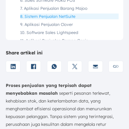
6. Sales Software Moka POS
7. Aplikasi Penjualan Barang Majoo
8. Sistem Penjualan NetSuite
9. Aplikasi Penjualan Clover
10. Software Sales Lightspeed
11. Aplikasi Penjualan Barang Qasir
12. Software Penjualan Barang Vend
Share artikel ini
13. Sales System True POS
14. Aplikasi Penjualan Barang Kasir Pintar
15. Aplikasi Penjualan Square POS
16. Software Penjualan Loyverse
Proses penjualan yang terpisah dapat
17. Aplikasi Sales OmegaPOS
menyebabkan masalah
seperti pesanan terlewat,
18. Software Penjualan UniCenta
kehabisan stok, dan keterlambatan data, yang
19. Aplikasi Distri
menghambat efisiensi operasional dan menurunkan
Apa Fitur Wajib Aplikasi Penjualan untuk Bisnis?
kepuasan pelanggan. Tanpa sistem yang terintegrasi,
Apa Manfaat Aplikasi Penjualan bagi Bisnis?
perusahaan juga kesulitan dalam mengelola retur