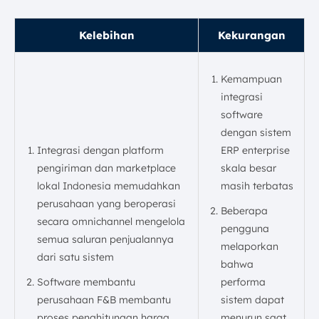
Kelebihan
Kekurangan
Kemampuan
integrasi
software
dengan sistem
Integrasi dengan platform
ERP enterprise
pengiriman dan marketplace
skala besar
lokal Indonesia memudahkan
masih terbatas
perusahaan yang beroperasi
Beberapa
secara omnichannel mengelola
pengguna
semua saluran penjualannya
melaporkan
dari satu sistem
bahwa
Software membantu
performa
perusahaan F&B membantu
sistem dapat
proses penghitungan harga
menurun saat