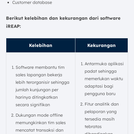
Customer database
Berikut kelebihan dan kekurangan dari software
iREAP:
Kelebihan
Kekurangan
Antarmuka aplikasi
Software membantu tim
padat sehingga
sales lapangan bekerja
memerlukan waktu
lebih terorganisir sehingga
adaptasi bagi
jumlah kunjungan per
pengguna baru
harinya ditingkatkan
Fitur analitik dan
secara signifikan
pelaporan yang
Dukungan mode offline
tersedia masih
memungkinkan tim sales
tebratas
mencatat transaksi dan
dibandingkan