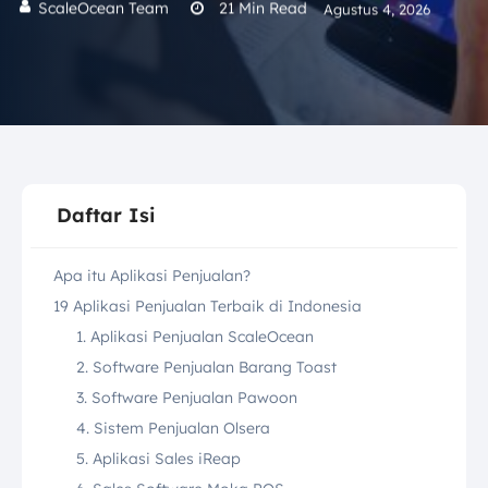
ScaleOcean Team
21
Min Read
Agustus 4, 2026
Daftar Isi
Apa itu Aplikasi Penjualan?
19 Aplikasi Penjualan Terbaik di Indonesia
1. Aplikasi Penjualan ScaleOcean
2. Software Penjualan Barang Toast
3. Software Penjualan Pawoon
4. Sistem Penjualan Olsera
5. Aplikasi Sales iReap