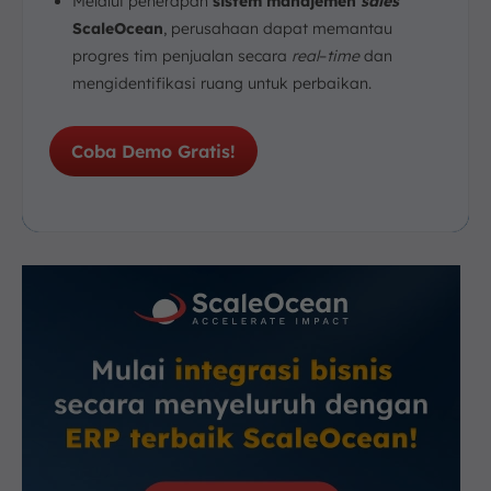
Melalui penerapan
sistem manajemen
sales
ScaleOcean
, perusahaan dapat memantau
progres tim penjualan secara
real
–
time
dan
mengidentifikasi ruang untuk perbaikan.
Coba Demo Gratis!