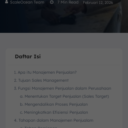
ScaleOcean Team
7
Min Read
Februari 12, 2026
Daftar Isi
1. Apa itu Manajemen Penjualan?
2. Tujuan Sales Management
3. Fungsi Manajemen Penjualan dalam Perusahaan
a. Menentukan Target Penjualan (Sales Target)
b. Mengendalikan Proses Penjualan
c. Meningkatkan Efisiensi Penjualan
4. Tahapan dalam Manajemen Penjualam