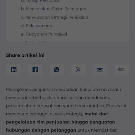
a. Tahap Persiapan
b. Menentukan Calon Pelanggan
c. Penyusunan Strategi Penjualan
d. Pelaksanaan
e. Pelayanan Purnajual
f. Evaluasi Kinerja
5. Strategi Sales Management
Share artikel ini
6. Contoh Kasus Sales Management
7. Kesimpulan
FAQ:
Manajemen penjualan merupakan kunci utama dalam
mencapai keberhasilan finansial dan mendukung
pertumbuhan perusahaan yang berkelanjutan. Proses ini
mencakup berbagai aspek strategis,
mulai dari
pengelolaan tim penjualan hingga penguatan
hubungan dengan pelanggan
untuk memastikan