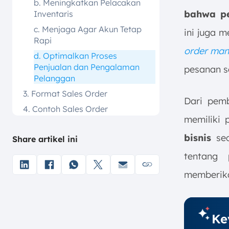
b. Meningkatkan Pelacakan
bahwa pe
Inventaris
c. Menjaga Agar Akun Tetap
ini juga 
Rapi
order ma
d. Optimalkan Proses
Penjualan dan Pengalaman
pesanan se
Pelanggan
3. Format Sales Order
Dari pem
4. Contoh Sales Order
memiliki 
5. Perbedaan Sales Order,
Purchase Order, dan Invoice
bisnis
sec
Share artikel ini
6. Optimalkan Pembuatan Sales
tentang
Order dengan ScaleOcean Sales
Software
memberika
7. Kesimpulan
FAQ:
Ke