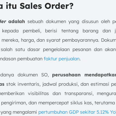
a itu Sales Order?
der
adalah
sebuah dokumen yang disusun oleh pe
n kepada pembeli, berisi tentang barang dan 
n mereka, harga, dan syarat pembayarannya. Dokum
salah satu dasar pengelolaan pesanan dan akan
landasan pembuatan
faktur penjualan
.
adanya dokumen SO,
perusahaan mendapatkan
as
stok inventaris, jadwal produksi, dan estimasi p
emberikan visibilitas dan transparansi, mengura
 pengiriman, dan mempercepat siklus kas, terutama 
a yang mengalami
pertumbuhan GDP sekitar 5.12% Yo