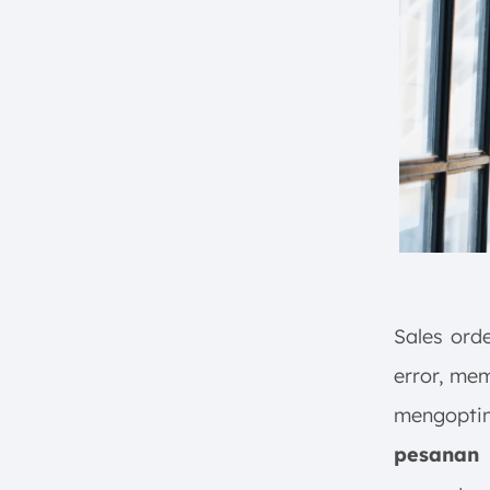
Sales ord
error, me
mengopti
pesanan