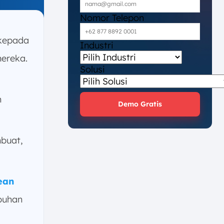
Nomor Telepon
 kepada
Industri
ereka.
Solusi
n
Demo Gratis
buat,
ean
buhan