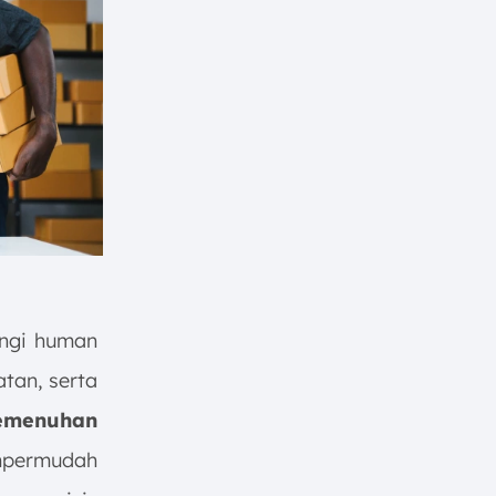
angi human
tan, serta
emenuhan
mpermudah