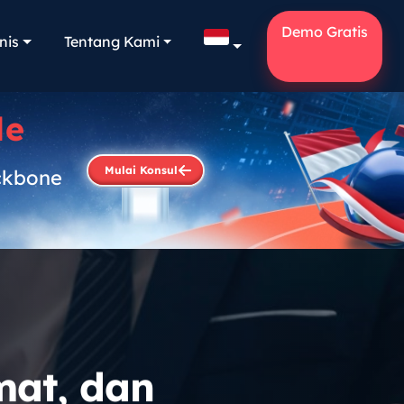
Demo Gratis
nis
Tentang Kami
le
Mulai Konsul
ckbone
.
mat, dan