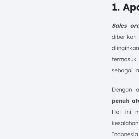
1. Ap
Sales or
diberika
diinginka
termasuk 
sebagai 
Dengan 
penuh at
Hal ini m
kesalahan
Indonesi