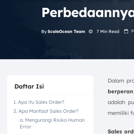
Perbedaanny
P
7
Min Read
By
ScaleOcean Team
Dalam pro
Daftar Isi
berperan
adalah pu
1. Apa itu Sales Order?
2. Apa Manfaat Sales Order?
memiliki f
a. Mengurangi Risiko Human
Error
Sales or