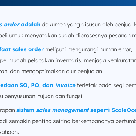
s order
adalah
dokumen yang disusun oleh penjual
eli untuk menyatakan sudah diprosesnya pesanan m
aat sales order
meliputi mengurangi human error,
ermudah pelacakan inventaris, menjaga keakurata
tan, dan mengoptimalkan alur penjualan.
bedaan SO, PO, dan
invoice
terletak pada segi pem
u penyusunan, tujuan dan fungsi.
erapan
sistem
sales management
seperti ScaleOc
adi semakin penting seiring berkembangnya pertum
sahaan.