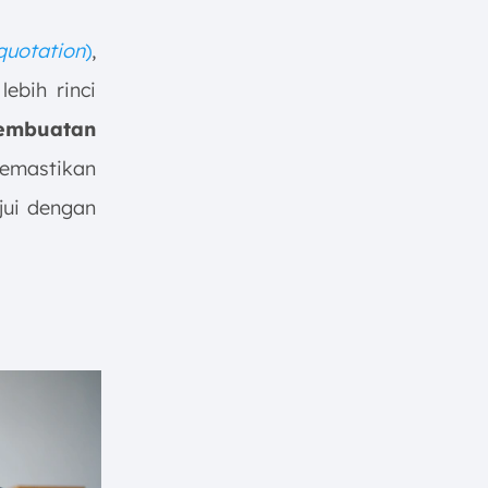
quotation
)
,
ebih rinci
pembuatan
emastikan
jui dengan