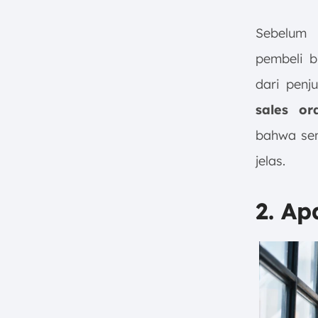
Sebelum 
pembeli b
dari penj
sales or
bahwa sem
jelas.
2. Ap