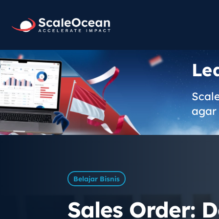
Le
Scal
agar 
Belajar Bisnis
Sales Order: D