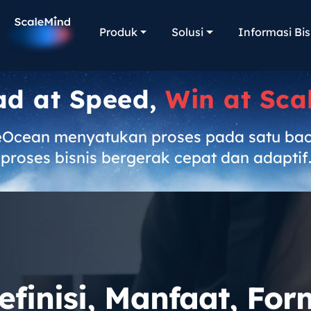
Produk
Solusi
Informasi Bis
ad at Speed,
Win at Sca
eOcean menyatukan proses pada satu ba
proses bisnis bergerak cepat dan adaptif
efinisi, Manfaat, For