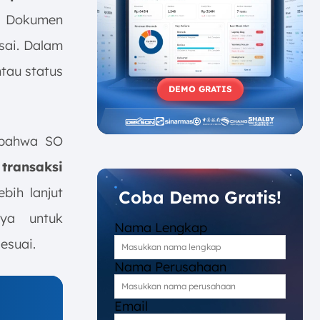
. Dokumen
sai. Dalam
tau status
DEMO GRATIS
 bahwa SO
 transaksi
bih lanjut
Coba Demo Gratis!
nya untuk
Nama Lengkap
esuai.
Nama Perusahaan
Email