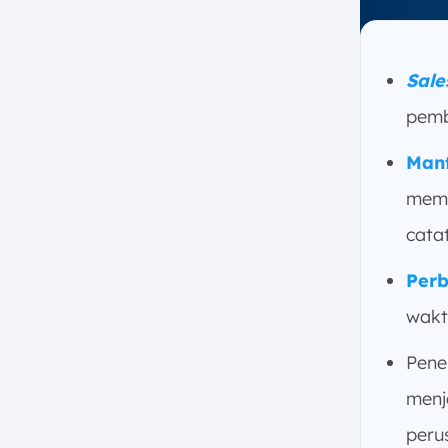
Sale
pemb
Manf
memp
cata
Per
wakt
Pen
menj
peru