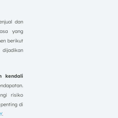
njual dan
jasa yang
en berikut
 dijadikan
 kendali
endapatan.
ngi risiko
penting di
Y
.