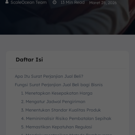
ScaleOcean Team
13
Min Read
Maret 28, 2026
Daftar Isi
Apa Itu Surat Perjanjian Jual Beli?
Fungsi Surat Perjanjian Jual Beli bagi Bisnis
1. Menetapkan Kesepakatan Harga
2. Mengatur Jadwal Pengiriman
3. Menentukan Standar Kualitas Produk
4. Meminimalisir Risiko Pembatalan Sepihak
5. Memastikan Kepatuhan Regulasi