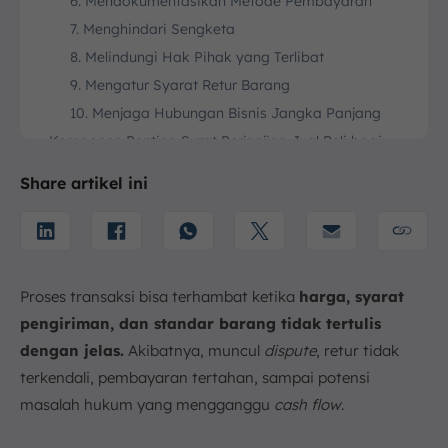
6. Mendokumentasikan Metode Pembayaran
7. Menghindari Sengketa
8. Melindungi Hak Pihak yang Terlibat
9. Mengatur Syarat Retur Barang
10. Menjaga Hubungan Bisnis Jangka Panjang
Komponen Penting Surat Perjanjian Jual Beli bagi
Bisnis
Share artikel ini
1. Identitas Masing-Masing Pihak
2. Obyek Jual Beli (Produk/Jasa)
3. Nilai Transaksi dan Cara Pembayaran
3. Jadwal Pengiriman
Proses transaksi bisa terhambat ketika
harga, syarat
4. Hak dan Kewajiban Kedua Belah Pihak
pengiriman, dan standar barang tidak tertulis
5. Kebijakan Retur dan Garansi
dengan jelas.
Akibatnya, muncul
dispute
, retur tidak
6. Sanksi atau Penalti
terkendali, pembayaran tertahan, sampai potensi
7. Klausul Penyelesaian Sengketa
masalah hukum yang mengganggu
cash flow
.
8. Tanda Tangan di Atas Materai
Cara Terbaik Membuat Surat Perjanjian Jual Beli bagi