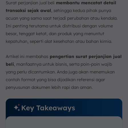
Surat perjanjian jual beli
membantu mencatat detail
Bisnis
transaksi sejak awal
, sehingga kedua pihak punya
1. Pahami Kebutuhan Kedua Pihak Secara
Mendalam
acuan yang sama saat terjadi perubahan atau kendala.
2. Gunakan Bahasa yang Jelas dan Tidak Ambigu
Ini penting terutama untuk distribusi dengan volume
besar, tenggat ketat, dan produk yang menuntut
3. Rincikan Spesifikasi Produk secara Detail
kepatuhan, seperti alat kesehatan atau bahan kimia.
4. Tetapkan Jadwal Pengiriman yang Realistis dan
Mengikat
5. Perjelas Ketentuan Pembayaran dan Penalti
Artikel ini membahas
pengertian surat perjanjian jual
6. Tambahkan Klausul Retur dan Garansi
beli
, manfaatnya untuk bisnis, serta poin-poin wajib
7. Cantumkan Klausul Penyelesaian Sengketa
yang perlu dicantumkan. Anda juga akan menemukan
8. Pastikan Surat Ditandatangani di Atas Materai
contoh format yang bisa dijadikan referensi agar
penyusunan dokumen lebih rapi dan aman.
9. Gunakan Template yang Sesuai, tapi Fleksibel
10. Lakukan Review dan Konsultasi dengan Ahli
Hukum
Key Takeaways
Contoh Surat Perjanjian Jual Beli Barang
Buat Kontrak Jual Beli Lebih Mudah dengan Software
Sales ScaleOcean