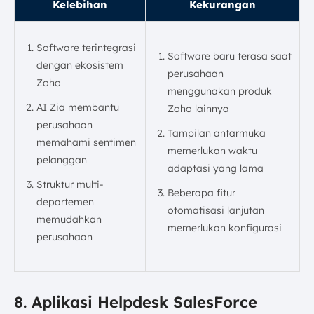
Kelebihan
Kekurangan
Software terintegrasi
Software baru terasa saat
dengan ekosistem
perusahaan
Zoho
menggunakan produk
AI Zia membantu
Zoho lainnya
perusahaan
Tampilan antarmuka
memahami sentimen
memerlukan waktu
pelanggan
adaptasi yang lama
Struktur multi-
Beberapa fitur
departemen
otomatisasi lanjutan
memudahkan
memerlukan konfigurasi
perusahaan
8. Aplikasi Helpdesk SalesForce