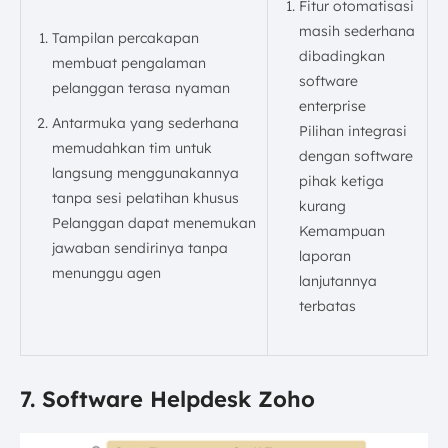
Fitur otomatisasi
masih sederhana
Tampilan percakapan
dibadingkan
membuat pengalaman
software
pelanggan terasa nyaman
enterprise
Antarmuka yang sederhana
Pilihan integrasi
memudahkan tim untuk
dengan software
langsung menggunakannya
pihak ketiga
tanpa sesi pelatihan khusus
kurang
Pelanggan dapat menemukan
Kemampuan
jawaban sendirinya tanpa
laporan
menunggu agen
lanjutannya
terbatas
7. Software Helpdesk Zoho