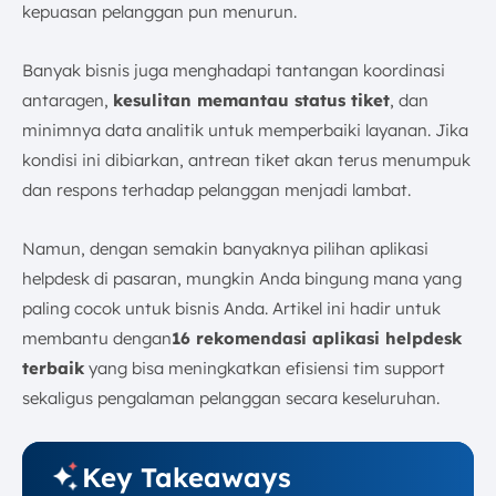
kepuasan pelanggan pun menurun.
3. Pastikan Kemudahan Penggunaan Sistem
4. Pastikan Uji Coba Gratis Tersedia
Banyak bisnis juga menghadapi tantangan koordinasi
Kesimpulan
antaragen,
kesulitan memantau status tiket
, dan
FAQ:
minimnya data analitik untuk memperbaiki layanan. Jika
kondisi ini dibiarkan, antrean tiket akan terus menumpuk
dan respons terhadap pelanggan menjadi lambat.
Namun, dengan semakin banyaknya pilihan aplikasi
helpdesk di pasaran, mungkin Anda bingung mana yang
paling cocok untuk bisnis Anda. Artikel ini hadir untuk
membantu dengan
16 rekomendasi aplikasi helpdesk
terbaik
yang bisa meningkatkan efisiensi tim support
sekaligus pengalaman pelanggan secara keseluruhan.
Key Takeaways