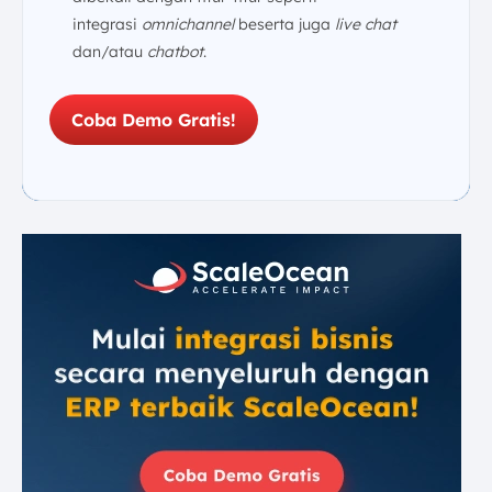
integrasi
omnichannel
beserta juga
live chat
dan/atau
chatbot
.
Coba Demo Gratis!