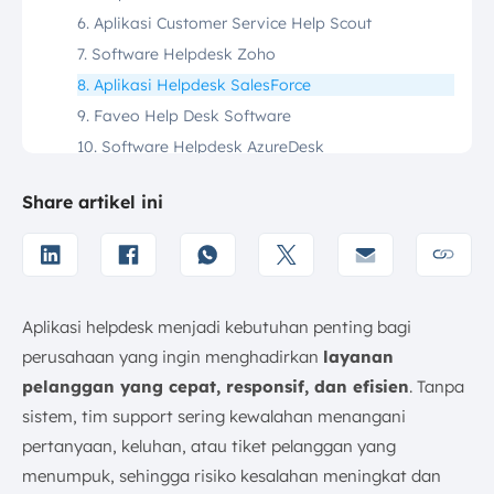
6. Aplikasi Customer Service Help Scout
7. Software Helpdesk Zoho
8. Aplikasi Helpdesk SalesForce
9. Faveo Help Desk Software
10. Software Helpdesk AzureDesk
11. Aplikasi Jira Service Desk
Share artikel ini
12. Bridgenr Help Desk Software
13. Software Helpdesk Deskpro
14. HappyFox Help Desk Software
15. Aplikasi Helpdesk Intercom
Aplikasi helpdesk menjadi kebutuhan penting bagi
16. Software Helpdesk Jitbit
perusahaan yang ingin menghadirkan
layanan
Bagaimana Cara Kerja Aplikasi Ticketing Helpdesk?
pelanggan yang cepat, responsif, dan efisien
. Tanpa
Tips Memilih Aplikasi Helpdesk Terbaik Untuk Bisnis
sistem, tim support sering kewalahan menangani
Anda
pertanyaan, keluhan, atau tiket pelanggan yang
1. Pertimbangkan Skala dan Anggaran
menumpuk, sehingga risiko kesalahan meningkat dan
2. Pertimbangkan Fitur yang Ditawarkan