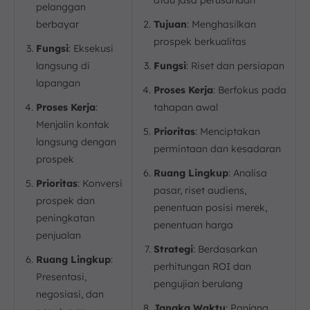
atau jasa perusahaan
pelanggan
berbayar
Tujuan
: Menghasilkan
prospek berkualitas
Fungsi
: Eksekusi
langsung di
Fungsi
: Riset dan persiapan
lapangan
Proses Kerja
: Berfokus pada
Proses Kerja
:
tahapan awal
Menjalin kontak
Prioritas
: Menciptakan
langsung dengan
permintaan dan kesadaran
prospek
Ruang Lingkup
: Analisa
Prioritas
: Konversi
pasar, riset audiens,
prospek dan
penentuan posisi merek,
peningkatan
penentuan harga
penjualan
Strategi
: Berdasarkan
Ruang Lingkup
:
perhitungan ROI dan
Presentasi,
pengujian berulang
negosiasi, dan
Jangka Waktu
: Panjang,