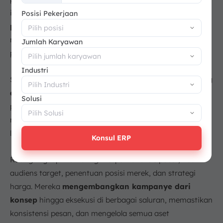
+62
ini bertanggung jawab
mengelola hubungan
Posisi Pekerjaan
pelanggan
(CRM) secara mendalam, serta menyediakan
masukan kritis dari pasar kepada Marketing dan tim
Jumlah Karyawan
produk.
Industri
Selain itu,
after sales service
menjadi bagian penting
dari tugas
sales
untuk memastikan kepuasan
Solusi
pelanggan setelah transaksi. Layanan ini juga
mendukung retensi pelanggan dan meningkatkan
loyalitas merek.
Konsul ERP
Ruang lingkup
marketing
meliputi analisis pasar, riset
audiens target, penentuan posisi merek, dan strategi
harga. Mereka
mengembangkan kampanye dari
konsep
hingga eksekusi di berbagai saluran, memastikan
konsistensi pesan, dan mengelola semua aset