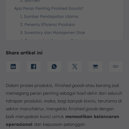
5. Garmen
Apa Peran Penting Finished Goods?
1. Sumber Pendapatan Utama
2. Penentu Efisiensi Produksi
3. Inventory dan Manajemen Stok
4. Peningkatan Kepuasan Pelanggan
5. Keseimbangan Antara Penawaran dan
Share artikel ini
Permintaan
3 Komponen Utama Finished Goods
1. Raw Material
2. Work in Progress
Dalam proses produksi,
finished goods
atau barang jadi
3. Barang MRO
memegang peran penting sebagai hasil akhir dari seluruh
Mengapa Pengelolaan Finished Goods Itu Penting?
tahapan produksi. maka, bagi banyak bisnis, terutama di
1. Memenuhi Permintaan Pelanggan
sektor manufaktur, mengelola
finished goods
dengan
2. Mengurangi Biaya Penyimpanan
baik merupakan kunci untuk
memastikan kelancaran
3. Mengurangi Kehilangan Penjualan
operasional
dan kepuasan pelanggan.
4. Menjaga Stabilitas Keuangan