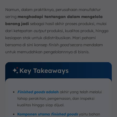
5 Tips Mengontrol Finished Goods yang Tepat
Namun, dalam praktiknya, perusahaan manufaktur
1. Implementasi Sistem Manufaktur Terintegrasi
sering
menghadapi tantangan dalam mengelola
(ERP)
barang
jadi
sebagai hasil akhir proses produksi, mulai
2. Pengendalian Output Produksi
dari ketepatan
output
produksi, kualitas produk, hingga
3. Quality Control sebelum Status Finished Goods
kesiapan stok untuk didistribusikan. Mari pahami
4. Sinkronisasi Produksi dan Penyimpanan
bersama di sini konsep
finish good
secara mendalam
5. Evaluasi Kinerja Produksi Berbasis Data
untuk memudahkan pengelolannnya di bisnis.
Rumus Hitung Finish Good
Bagaimana Cara Menghitung Finished Goods?
Key Takeaways
1. Mengidentifikasi Saldo Awal Finished Goods
2. Menentukan Biaya Produksi Selama Periode
3. Menghitung Saldo Akhir Finish Good
4. Menghitung Total Finish Good
Finished goods
adalah
akhir yang telah melalui
Contoh Perhitungan Finished Goods
tahap perakitan, pengemasan, dan inspeksi
kualitas hingga siap dijual.
Tantangan dalam Manajemen Finished Goods
1. Ketidakseimbangan antara Produksi dan
Komponen utama
finished goods
yaitu bahan