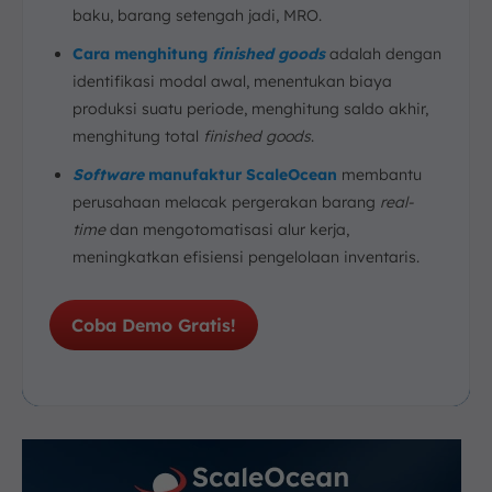
Permintaan
baku, barang setengah jadi, MRO.
2. Pengendalian Output Produksi
Cara menghitung
finished goods
adalah dengan
3. Integrasi Proses Produksi dan Penanganan
identifikasi modal awal, menentukan biaya
Finished Goods
produksi suatu periode, menghitung saldo akhir,
4. Efisiensi Pemanfaatan Kapasitas Produksi
menghitung total
finished goods
.
5. Keterbatasan Data Produksi dan Pelaporan
Software
manufaktur ScaleOcean
membantu
Strategi Pengelolaan Finished Goods
perusahaan melacak pergerakan barang
real-
1. Integrasi Perencanaan Produksi dan Finished
time
dan mengotomatisasi alur kerja,
Goods
meningkatkan efisiensi pengelolaan inventaris.
2. Sistem Terintegrasi (ERP/WMS)
3. Pengendalian Produksi Berbasis Permintaan
Coba Demo Gratis!
4. Pengendalian Kualitas sebagai Penentu
Finished Goods
5. Sinkronisasi Produksi dan Penanganan Produk
Jadi
6. Evaluasi Kinerja Produksi dan Output
Kesimpulan