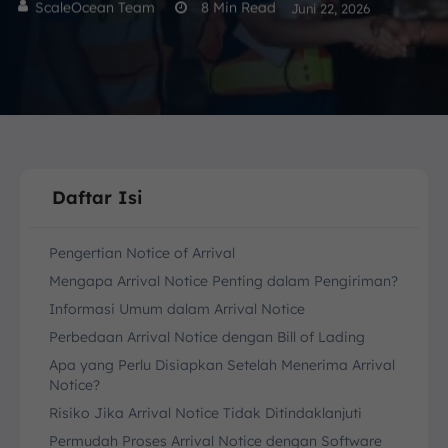
ScaleOcean Team
8
Min Read
Juni 22, 2026
Daftar Isi
Pengertian Notice of Arrival
Mengapa Arrival Notice Penting dalam Pengiriman?
Informasi Umum dalam Arrival Notice
Perbedaan Arrival Notice dengan Bill of Lading
Apa yang Perlu Disiapkan Setelah Menerima Arrival
Notice?
Risiko Jika Arrival Notice Tidak Ditindaklanjuti
Permudah Proses Arrival Notice dengan Software