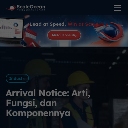
Lead at Speed,
Win at Scale
Mulai Konsul
Industri
Arrival Notice: Arti,
Fungsi, dan
Komponennya