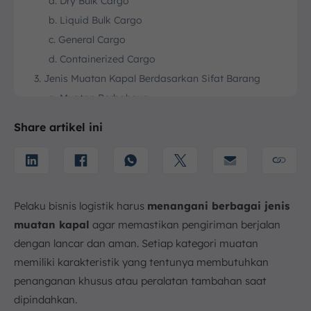
a. Dry Bulk Cargo
b. Liquid Bulk Cargo
c. General Cargo
d. Containerized Cargo
3. Jenis Muatan Kapal Berdasarkan Sifat Barang
a. Muatan Berbahaya
b. Muatan Tidak Berbahaya
Share artikel ini
4. Jenis Muatan Berdasarkan Perhitungan Biaya
Angkut
a. Muatan dengan Perhitungan Berat
b. Muatan dengan Perhitungan Volume
Pelaku bisnis logistik harus
menangani berbagai jenis
5. Kesimpulan
muatan kapal
agar memastikan pengiriman berjalan
FAQ:
dengan lancar dan aman. Setiap kategori muatan
memiliki karakteristik yang tentunya membutuhkan
penanganan khusus atau peralatan tambahan saat
dipindahkan.