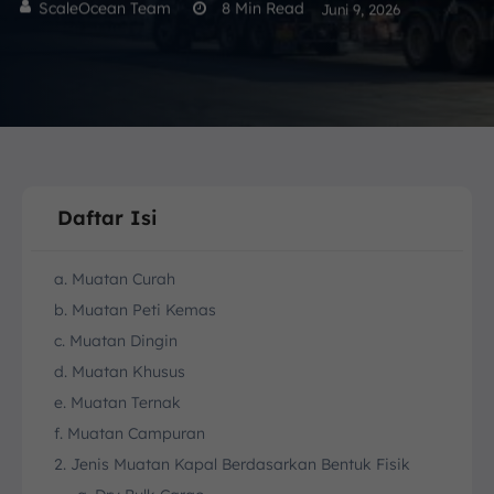
ScaleOcean Team
8
Min Read
Juni 9, 2026
Daftar Isi
a. Muatan Curah
b. Muatan Peti Kemas
c. Muatan Dingin
d. Muatan Khusus
e. Muatan Ternak
f. Muatan Campuran
2. Jenis Muatan Kapal Berdasarkan Bentuk Fisik