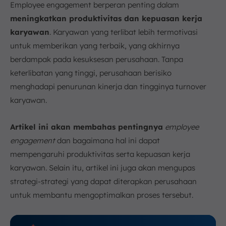
Employee engagement berperan penting dalam
1. Survei Employee Engagement
meningkatkan produktivitas dan kepuasan kerja
2. Key Metrics atau KPI
karyawan
. Karyawan yang terlibat lebih termotivasi
3. Feedback Langsung
untuk memberikan yang terbaik, yang akhirnya
4. Penggunaan Teknologi
berdampak pada kesuksesan perusahaan. Tanpa
Permudah Pantau Produktivitas Karyawan dengan
keterlibatan yang tinggi, perusahaan berisiko
Software HRIS ScaleOcean
menghadapi penurunan kinerja dan tingginya turnover
Kesimpulan
karyawan.
FAQ:
Artikel ini akan membahas pentingnya
employee
engagement
dan bagaimana hal ini dapat
mempengaruhi produktivitas serta kepuasan kerja
karyawan. Selain itu, artikel ini juga akan mengupas
strategi-strategi yang dapat diterapkan perusahaan
untuk membantu mengoptimalkan proses tersebut.