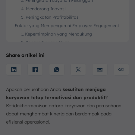
3. Peningkatan Layanan Pelanggan
4. Mendorong Inovasi
5. Peningkatan Profitabilitas
Faktor yang Mempengaruhi Employee Engagement
1. Kepemimpinan yang Mendukung
2. Pengembangan Karir
3. Budaya Perusahaan dan Lingkungan Kerja
Share artikel ini
4. Pengakuan dan Apresiasi
5. Keseimbangan Kehidupan Kerja (Work-Life
Balance)
Cara Meningkatkan Employee Engagement
Apakah perusahaan Anda
kesulitan menjaga
1. Komunikasi secara Intens dan Terbuka
karyawan tetap termotivasi dan produktif
?
2. Menghargai Kontribusi Positif
Ketidakharmonisan antara karyawan dan perusahaan
3. Kesempatan untuk Transformasi Diri
dapat menghambat kinerja dan berdampak pada
4. Memberikan Tujuan dan Ekspektasi yang Jelas
efisiensi operasional.
5. Mendorong Kesejahteraan Karyawan
Cara Mengukur Keberhasilan Employee Engagement