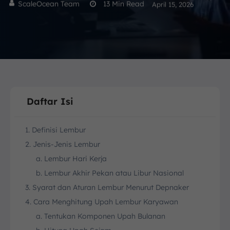
ScaleOcean Team
13
Min Read
April 15, 2026
Daftar Isi
1. Definisi Lembur
2. Jenis-Jenis Lembur
a. Lembur Hari Kerja
b. Lembur Akhir Pekan atau Libur Nasional
3. Syarat dan Aturan Lembur Menurut Depnaker
4. Cara Menghitung Upah Lembur Karyawan
a. Tentukan Komponen Upah Bulanan