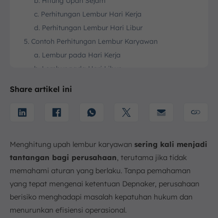
b. Hitung Upah Sejam
c. Perhitungan Lembur Hari Kerja
d. Perhitungan Lembur Hari Libur
5. Contoh Perhitungan Lembur Karyawan
a. Lembur pada Hari Kerja
b. Lembur pada Hari Libur
6. Bagaimana Jika Perusahaan Tidak Membayar
Share artikel ini
Upah Lembur Karyawan?
7. Rumus Perhitungan Lembur Sesuai dengan Sistem
Kerja Fleksibel
8. Bagaimana Waktu Kerja Fleksibel Berpengaruh
Terhadap Cara Perhitungan Upah Lembur Karyawan?
Menghitung upah lembur karyawan
sering kali menjadi
9. Tips untuk Perusahaan dalam Memenuhi Hak
tantangan bagi perusahaan
, terutama jika tidak
Karyawan Terkait Jam Kerja
memahami aturan yang berlaku. Tanpa pemahaman
a. Memperjelas Aturan Jam Kerja bagi Karyawan
yang tepat mengenai ketentuan Depnaker, perusahaan
b. Menyederhanakan Proses Pengajuan Lembur
berisiko menghadapi masalah kepatuhan hukum dan
bagi Karyawan
menurunkan efisiensi operasional.
10. Kelola Jam Kerja Karyawan secara Efisien dengan