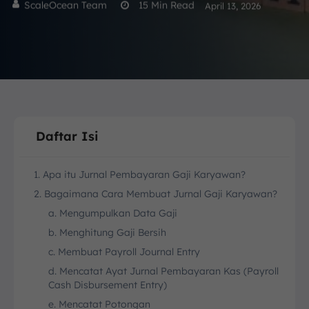
ScaleOcean Team
15
Min Read
April 13, 2026
Daftar Isi
1. Apa itu Jurnal Pembayaran Gaji Karyawan?
2. Bagaimana Cara Membuat Jurnal Gaji Karyawan?
a. Mengumpulkan Data Gaji
b. Menghitung Gaji Bersih
c. Membuat Payroll Journal Entry
d. Mencatat Ayat Jurnal Pembayaran Kas (Payroll
Cash Disbursement Entry)
e. Mencatat Potongan