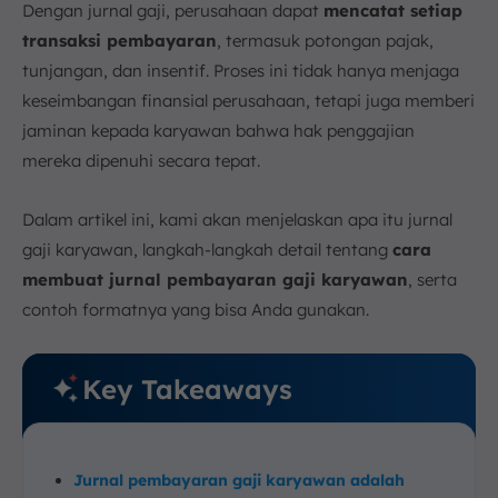
Dengan jurnal gaji, perusahaan dapat
mencatat setiap
a. Saat Mengakui Beban Gaji (Sebelum
Pembayaran)
transaksi pembayaran
, termasuk potongan pajak,
b. Saat Membayar Gaji (Setelah Gaji Dihitung)
tunjangan, dan insentif. Proses ini tidak hanya menjaga
6. Contoh Jurnal Pembayaran Gaji Karyawan
keseimbangan finansial perusahaan, tetapi juga memberi
jaminan kepada karyawan bahwa hak penggajian
7. Bagaimana Cara Menghindari Kesalahan dalam
Jurnal Gaji?
mereka dipenuhi secara tepat.
a. Perbarui Data Karyawan Secara Berkala
b. Lakukan Pengecekan Ulang
Dalam artikel ini, kami akan menjelaskan apa itu jurnal
c. Buat Checklist
gaji karyawan, langkah-langkah detail tentang
cara
d. Buat Jadwal Audit Rutin
membuat jurnal pembayaran gaji karyawan
, serta
e. Simpan Dokumen Pendukung
contoh formatnya yang bisa Anda gunakan.
8. Proses Jurnal Gaji Lebih Mudah dengan Software
Payroll ScaleOcean
Key Takeaways
9. Kesimpulan
FAQ:
Jurnal pembayaran gaji karyawan adalah