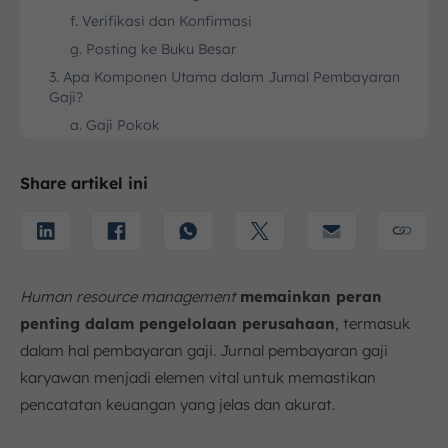
f. Verifikasi dan Konfirmasi
g. Posting ke Buku Besar
3. Apa Komponen Utama dalam Jurnal Pembayaran
Gaji?
a. Gaji Pokok
b. Tunjangan Tetap
c. Tunjangan Tidak Tetap
Share artikel ini
d. Potongan
4. Apa Fungsi Jurnal Pembayaran Gaji?
a. Mengelola Keuangan
b. Transparansi
Human resource management
memainkan peran
c. Pelaporan Keuangan
penting dalam pengelolaan perusahaan
, termasuk
d. Kepatuhan terhadap Regulasi
dalam hal pembayaran gaji. Jurnal pembayaran gaji
karyawan menjadi elemen vital untuk memastikan
e. Pengelolaan Sumber Daya Manusia
pencatatan keuangan yang jelas dan akurat.
f. Pengambilan Keputusan yang Lebih Baik
5. Contoh Entri Jurnal Pembayaran Gaji