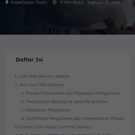
ScaleOcean Team
9
Min Read
Februari 23, 2026
Daftar Isi
1. Last Mile Delivery Adalah
2. Alur Last Mile Delivery
a. Proses Pemesanan dan Persiapan Pengiriman
b. Penyerahan Barang ke Jasa Pengiriman
c. Pelacakan Pengiriman
d. Konfirmasi Pengiriman dan Penyelesaian Proses
3. Contoh Cara Kerja Last Mile Delivery