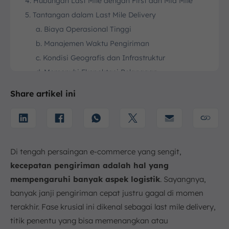
4. Hubungan Last Mile dengan First dan Mid Mile
5. Tantangan dalam Last Mile Delivery
a. Biaya Operasional Tinggi
b. Manajemen Waktu Pengiriman
c. Kondisi Geografis dan Infrastruktur
d. Memenuhi Ekspektasi Pelanggan
6. Strategi Optimalkan Last Mile Delivery
Share artikel ini
a. Penggunaan Teknologi Logistik
b. Kerja Sama dengan Mitra Lokal
c. Optimalisasi Rute
d. Penggunaan Kendaraan yang Tepat
Di tengah persaingan e-commerce yang sengit,
e. Analisis Feedback Pelanggan
kecepatan pengiriman adalah hal yang
7. Kesimpulan
mempengaruhi banyak aspek logistik
. Sayangnya,
FAQ:
banyak janji pengiriman cepat justru gagal di momen
terakhir. Fase krusial ini dikenal sebagai last mile delivery,
titik penentu yang bisa memenangkan atau