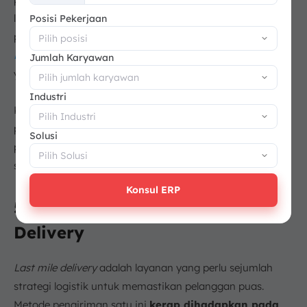
+62
langsung ke pintu penerima. Pada tahap ini juga,
Posisi Pekerjaan
perusahaan dapat menerapkan metode
VRP
Vehicle
Routing Problem
untuk menentukan jalur pengiriman
Jumlah Karyawan
yang paling optimal.
Industri
Ketiga tahapan ini harus terintegrasi dengan baik agar
proses distribusi berjalan efisien, mengurangi
Solusi
pengeluaran perusahaan, dan menjamin agar produk
sampai ke tangan konsumen tepat waktu.
Konsul ERP
5. Tantangan dalam Last Mile
Delivery
Last mile delivery
adalah layanan yang perlu sejumlah
strategi logistik untuk memastikan pelanggan puas.
Metode pengiriman satu ini
kerap dihadapkan pada