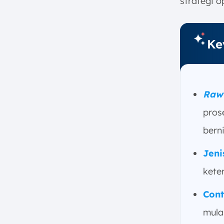
strategi 
3. Pengolahan Utama
4. Penyimpanan Siap Pakai
(Staging) dan Verifikasi Akhir
Ke
Tantangan dalam Mengelola
Inventaris Bahan Mentah
Faktor yang Mempengaruhi
Persediaan Raw Material
Raw 
Optimalkan Manajemen Raw
pros
Material dengan Software
Manufaktur ScaleOcean
berni
Kesimpulan
Jen
FAQ:
kete
Con
mula