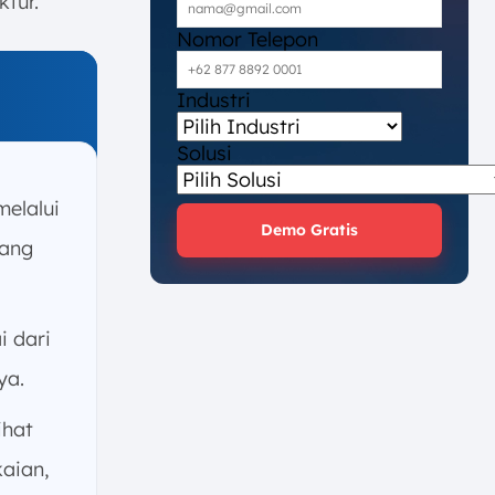
tur.
Nomor Telepon
Industri
Solusi
elalui
Demo Gratis
yang
i dari
ya.
ihat
kaian,