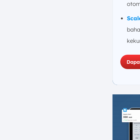
otomo
Scal
baha
keku
Dapa