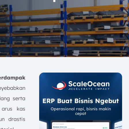
erdampak
nyebabkan
dang serta
ERP Buat Bisnis Ngebut
 arus kas
Operasional rapi, bisnis makin
cepat
n drastis