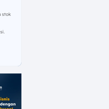
 stok
si.