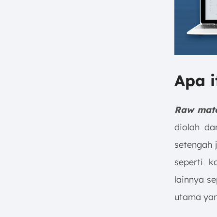
Apa i
Raw mate
diolah d
setengah j
seperti 
lainnya se
utama yan