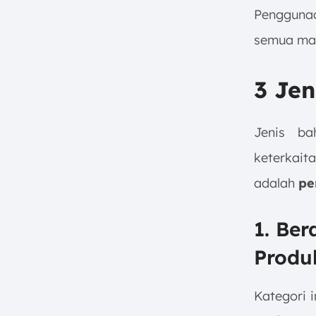
Penggun
semua mat
3 Jen
Jenis ba
keterkait
adalah
pe
1. Be
Produ
Kategori 