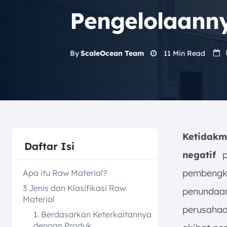
Pengelolaann
11
Min Read
By
ScaleOcean Team
Ketidak
Daftar Isi
negatif
pa
pembengka
Apa itu Raw Material?
3 Jenis dan Klasifikasi Raw
penundaa
Material
perusaha
1. Berdasarkan Keterkaitannya
dengan Produk