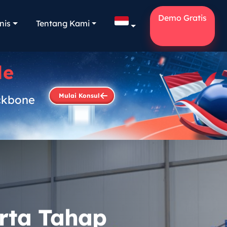
Demo Gratis
nis
Tentang Kami
le
Mulai Konsul
ckbone
.
erta Tahap