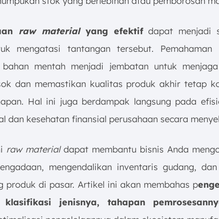
numpukan stok yang berlebihan atau pemborosan mat
laan
raw material
yang efektif
dapat menjadi s
ntuk mengatasi tantangan tersebut. Pemahaman
 bahan mentah menjadi jembatan untuk menjaga s
sok dan memastikan kualitas produk akhir tetap ko
hapan. Hal ini juga berdampak langsung pada efisi
al dan kesehatan finansial perusahaan secara menyel
i
raw material
dapat membantu bisnis Anda mengo
pengadaan, mengendalikan inventaris gudang, da
g produk di pasar. Artikel ini akan membahas p
enge
, klasifikasi jenisnya, tahapan pemrosesann