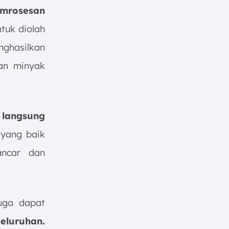
mrosesan
tuk diolah
ghasilkan
ran minyak
 langsung
yang baik
ancar dan
juga dapat
luruhan.