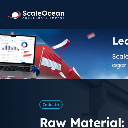
Le
Scal
agar 
Industri
Raw Material: 