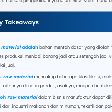
optimalisasi pengelolaannya dalam ekosistem manufak
y Takeaways
material
adalah
bahan mentah dasar yang diolah m
es produksi menjadi barang jadi atau setengah jadi 
lai jual.
is
raw material
mencakup beberapa klasifikasi, mula
rkaitannya dengan produk, asalnya, maupun bentukn
toh
raw material
dalam bisnis manufaktur dapat dil
i dari industri makanan dan minuman, tekstil dan pa