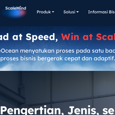
Produk
Solusi
Informasi Bis
ad at Speed,
Win at Sca
eOcean menyatukan proses pada satu ba
proses bisnis bergerak cepat dan adaptif
Pengertian, Jenis, s