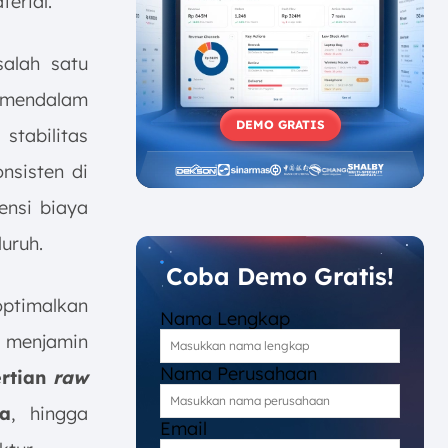
erial.
alah satu
 mendalam
DEMO GRATIS
tabilitas
nsisten di
ensi biaya
uruh.
Coba Demo Gratis!
ptimalkan
Nama Lengkap
n menjamin
Nama Perusahaan
rtian
raw
ya
, hingga
Email