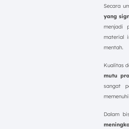
Secara u
yang sig
menjadi 
material 
mentah.
Kualitas d
mutu pro
sangat p
memenuhi 
Dalam bis
meningk