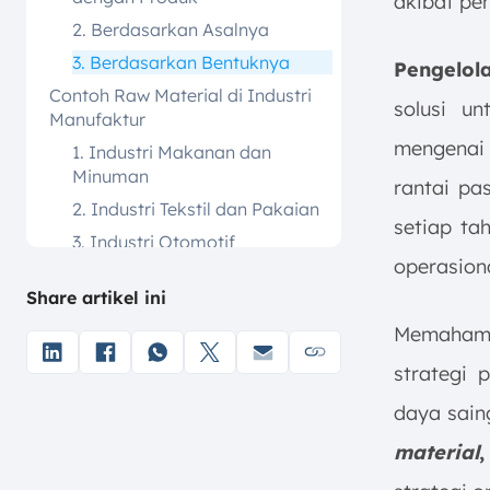
akibat pe
2. Berdasarkan Asalnya
3. Berdasarkan Bentuknya
Pengelo
Contoh Raw Material di Industri
solusi u
Manufaktur
mengenai
1. Industri Makanan dan
Minuman
rantai pa
2. Industri Tekstil dan Pakaian
setiap ta
3. Industri Otomotif
operasion
4. Industri Elektronik
Share artikel ini
5. Industri Kimia
Memaham
Manfaat Raw Material dalam
Industri
strategi 
Tahap Pengelolaan Raw Material
daya sain
1. Penerimaan Bahan Mentah
material
2. Pembersihan dan Persiapan
Raw Material