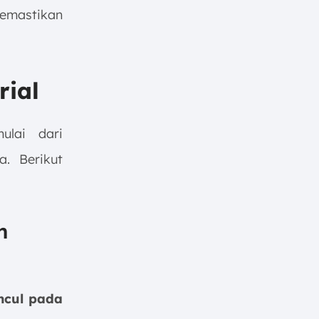
emastikan
rial
ulai dari
a. Berikut
n
ncul pada