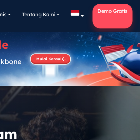
Demo Gratis
nis
Tentang Kami
le
Mulai Konsul
ckbone
.
lam