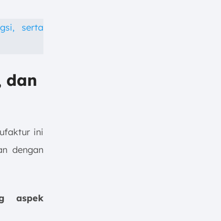
gsi, serta
, dan
faktur ini
ian dengan
ng aspek