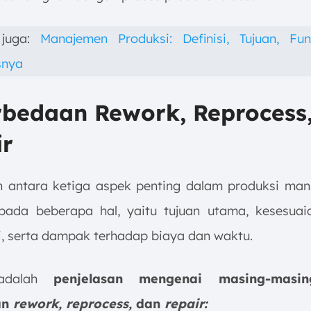
 juga:
Manajemen Produksi: Definisi, Tujuan, Fun
snya
rbedaan Rework, Reprocess
ir
 antara ketiga aspek penting dalam produksi manu
pada beberapa hal, yaitu tujuan utama, kesesua
si, serta dampak terhadap biaya dan waktu.
 adalah
penjelasan mengenai masing-masi
an
rework, reprocess,
dan
repair: