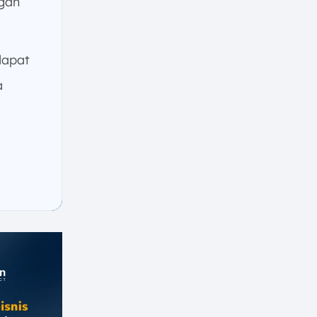
ggan
apat
a