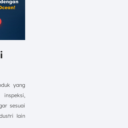
i
roduk yang
inspeksi,
gar sesuai
ustri lain