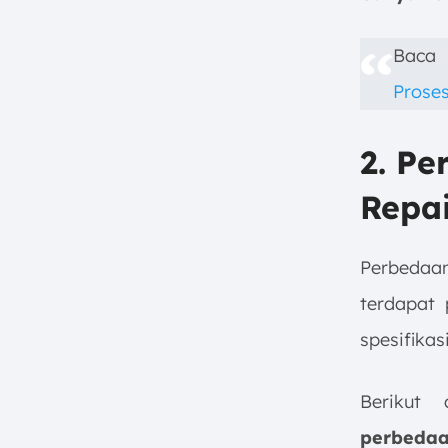
Baca
Prose
2. Pe
Repa
Perbedaan
terdapat 
spesifika
Berikut
perbeda