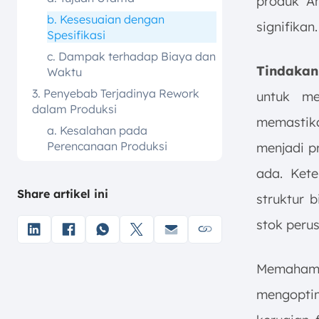
produk A
b. Kesesuaian dengan
signifikan.
Spesifikasi
c. Dampak terhadap Biaya dan
Tindakan
Waktu
3. Penyebab Terjadinya Rework
untuk me
dalam Produksi
memastika
a. Kesalahan pada
Perencanaan Produksi
menjadi p
b. Pengabaian Terhadap
ada. Ket
Manajemen Risiko
Share artikel ini
struktur b
c. Kurangnya Pengawasan dan
Kendali Kualitas
stok peru
d. Keterbatasan Teknologi dan
Sistem Informasi
Memaha
4. Dampak Rework dalam
mengopti
Industri Manufaktur
5. Contoh Kasus Rework dalam