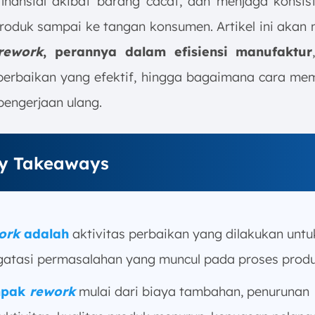
finansial akibat barang cacat, dan menjaga konsis
roduk sampai ke tangan konsumen. Artikel ini aka
rework
, perannya dalam efisiensi manufaktur
perbaikan yang efektif, hingga bagaimana cara me
pengerjaan ulang.
y Takeaways
ork
adalah
aktivitas perbaikan yang dilakukan untu
atasi permasalahan yang muncul pada proses produ
pak
rework
mulai dari biaya tambahan, penurunan