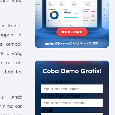
unan yang
usi krusial
DEMO GRATIS
hapan ini
si kembali
erial yang
mengaruhi
Coba Demo Gratis!
 stabilitas
Nama Lengkap
Nama Perusahaan
is Anda
inimalkan
Email