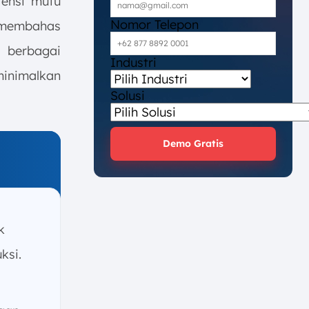
tensi mutu
Nomor Telepon
n membahas
, berbagai
Industri
minimalkan
Solusi
Demo Gratis
k
ksi.