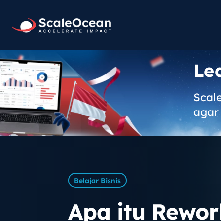
Le
Scal
agar 
Belajar Bisnis
Apa itu Rewo