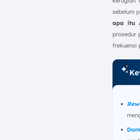
kerugian 
Industri Manufaktur
sebelum p
a. Industri Otomotif
apa itu
b. Industri Elektronik
c. Industri Pakaian
prosedur 
5. Cara Mencegah Terjadinya
frekuensi 
Rework
a. Perencanaan Produksi yang
Matang
Ke
b. Kontrol Kualitas yang Tepat
c. Pelatihan Karyawan Secara
Rutin
d. Pemilihan Material yang
Rew
Berkualitas
meng
e. Penerapan Teknologi
7. Otomatiskan Penjadwalan
Dam
Rework dengan Software