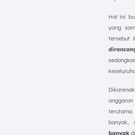
Hal ini b
yang sam
tersebut 
diranca
sedang
keseluruh
Dikaren
anggaran 
terutama
banyak,
banyak
di