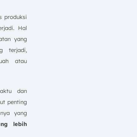
s produksi
jadi. Hal
atan yang
 terjadi,
uah atau
aktu dan
ut penting
inya yang
ng lebih