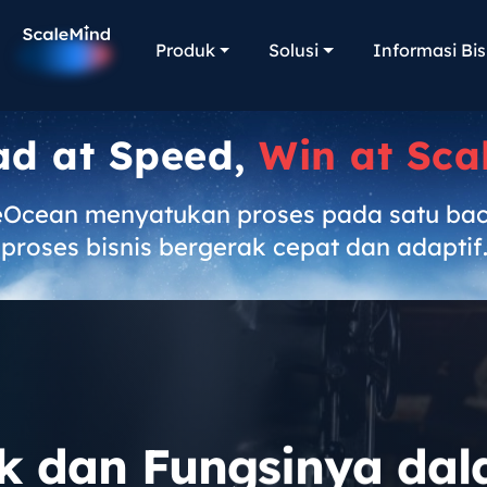
Produk
Solusi
Informasi Bis
ad at Speed,
Win at Sca
eOcean menyatukan proses pada satu ba
proses bisnis bergerak cepat dan adaptif
rk dan Fungsinya da