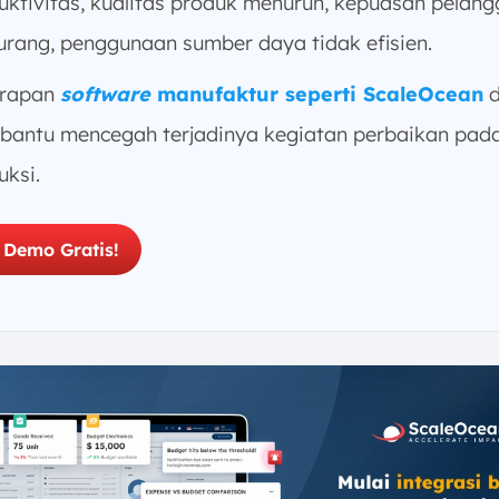
uktivitas, kualitas produk menurun, kepuasan pelan
urang, penggunaan sumber daya tidak efisien.
erapan
software
manufaktur seperti ScaleOcean
d
antu mencegah terjadinya kegiatan perbaikan pad
uksi.
 Demo Gratis!