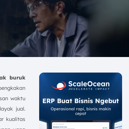
pak buruk
mbengkakan
san waktu
ERP Buat Bisnis Ngebut
ayak jual.
Operasional rapi, bisnis makin
cepat
ar kualitas