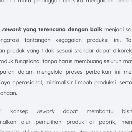
nda di mata pelanggan berisiko mengalami penur
rework
yang terencana dengan baik
menjadi sol
ngatasi tantangan kegagalan produksi ini. Ta
n produk yang tidak sesuai standar dapat dikorek
roduk fungsional tanpa harus membuang seluruh mat
epatan dalam mengelola proses perbaikan ini me
iaya operasional, minimalisir limbah produksi, serta
sahaan.
mi konsep
rework
dapat membantu bisn
malkan alur pemulihan produk di pabrik, mem