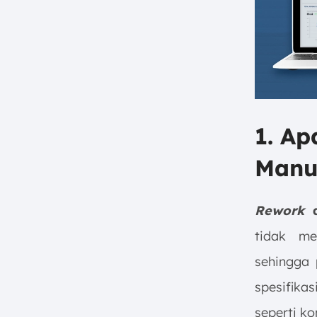
1. Ap
Manu
Rework
a
tidak me
sehingga 
spesifika
seperti ko