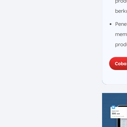
Manufaktur ScaleOcean
prod
8. Kesimpulan
berk
FAQ:
Pen
memb
prod
Coba