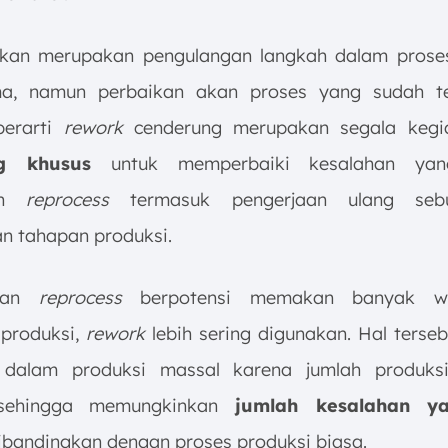
ukan merupakan pengulangan langkah dalam prose
a, namun perbaikan akan proses yang sudah ter
berarti
rework
cenderung merupakan segala kegi
ng khusus
untuk memperbaiki kesalahan yang
kan
reprocess
termasuk pengerjaan ulang seb
an tahapan produksi.
akan
reprocess
berpotensi memakan banyak w
produksi,
rework
lebih sering digunakan. Hal terseb
 dalam produksi massal karena jumlah produks
 sehingga memungkinkan
jumlah kesalahan ya
bandingkan dengan proses produksi biasa.