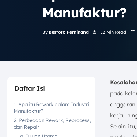
Manufaktur?
12
Min Read
By
Bestoto Ferninand
Kesalaha
Daftar Isi
pada kela
anggaran
1. Apa itu Rework dalam Industri
Manufaktur?
kerja, hi
2. Perbedaan Rework, Reprocess,
Selain itu
dan Repair
a. Tujuan Utama