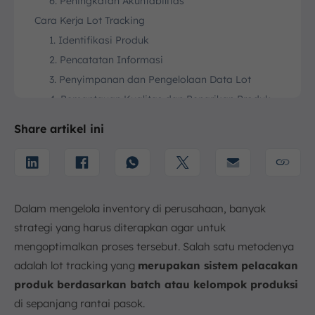
6. Peningkatan Akuntabilitas
Cara Kerja Lot Tracking
1. Identifikasi Produk
2. Pencatatan Informasi
3. Penyimpanan dan Pengelolaan Data Lot
4. Pemantauan Kualitas dan Penarikan Produk
5. Pelaporan dan Analisis Data
Share artikel ini
Contoh Penerapan Lot Tracking di Berbagai Industri
1. Industri Manufaktur
2. Industri Farmasi
3. Industri Makanan dan Minuman (FMCG)
Dalam mengelola inventory di perusahaan, banyak
4. Industri Elektronik
strategi yang harus diterapkan agar untuk
5. Industri Otomotif
mengoptimalkan proses tersebut. Salah satu metodenya
6. Pergudangan dan Distribusi
adalah lot tracking yang
merupakan sistem pelacakan
7. E-commerce
produk berdasarkan batch atau kelompok produksi
Optimasi Lot Tracking Seamless dengan Software
di sepanjang rantai pasok.
WMS ScaleOcean