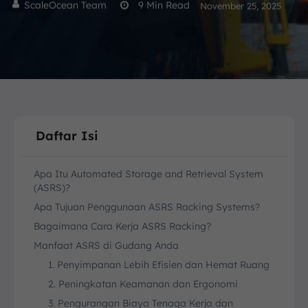
ScaleOcean Team
9
Min Read
November 25, 2025
Daftar Isi
Apa Itu Automated Storage and Retrieval System
(ASRS)?
Apa Tujuan Penggunaan ASRS Racking Systems?
Bagaimana Cara Kerja ASRS Racking?
Manfaat ASRS di Gudang Anda
1. Penyimpanan Lebih Efisien dan Hemat Ruang
2. Peningkatan Keamanan dan Ergonomi
3. Pengurangan Biaya Tenaga Kerja dan