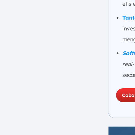
Anda?
efisi
a. Saat Memiliki Volume SKU
Tan
dan Transaksi Tinggi
b. Saat Membutuhkan
inve
Kecepatan Picking Ekstra
meng
(Peak Season)
c. Saat Mengutamakan
Soft
Keselamatan Kerja
real
8. Kesimpulan
seca
FAQ:
Coba