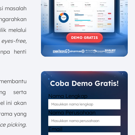
si masalah
ngarahkan
ik melalui
DEMO GRATIS
,
eyes-free,
npa henti
 membantu
Coba Demo Gratis!
ang serta
Nama Lengkap
l ini akan
Nama Perusahaan
utama yang
ce picking.
Email