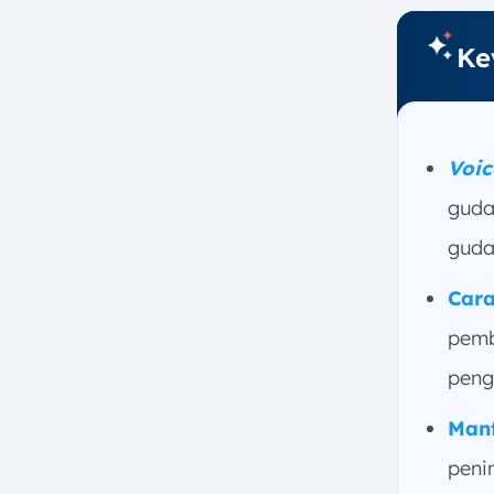
a. Makanan dan Minuman
(F&B) dan Cold Storage
Ke
b. E-commerce dan Ritel
c. Farmasi dan Perawatan
Kesehatan
d. Suku Cadang Otomotif dan
Voic
Elektronik
guda
6. Tantangan dalam
Implementasi Voice Picking
guda
a. Kebisingan di Lingkungan
Cara
Kerja
b. Biaya Investasi Awal
pemb
c. Ketergantungan pada
peng
Jaringan Wi-Fi yang Stabil
d. Dialek dan Aksen Bicara
Man
7. Kapan Voice Picking Menjadi
peni
Solusi yang Tepat untuk Bisnis