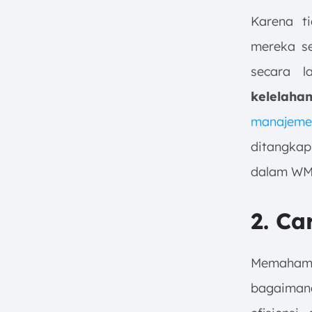
Karena ti
mereka se
secara 
kelelaha
manajem
ditangkap
dalam WM
2. Ca
Memahami
bagaiman