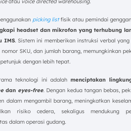
ice
atau
voice directed warehousing.
 menggunakan
picking list
fisik atau pemindai gengga
engkapi headset dan mikrofon yang terhubung la
u IMS
. Sistem ini memberikan instruksi verbal yan
k, nomor SKU, dan jumlah barang, memungkinkan pek
petunjuk dengan lebih tepat.
tama teknologi ini adalah
menciptakan lingkun
ee
dan
eyes-free
. Dengan kedua tangan bebas, pek
sien dalam mengambil barang, meningkatkan kesela
lkan risiko cedera, sekaligus mendukung pe
itas dalam operasi gudang.