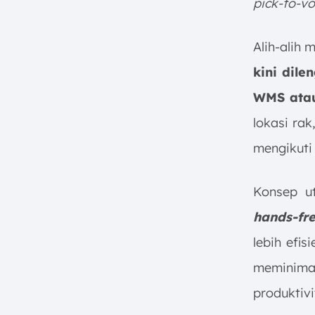
pick-to-vo
Alih-alih
kini dil
WMS ata
lokasi ra
mengikuti 
Konsep u
hands-fr
lebih efi
meminima
produktiv