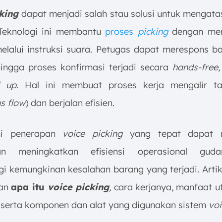
cking
dapat menjadi salah stau solusi untuk mengata
 Teknologi ini membantu
proses
picking
dengan me
elalui instruksi suara. Petugas dapat merespons bal
hingga proses konfirmasi terjadi secara
hands-free
 up
. Hal ini membuat proses kerja mengalir ta
s flow
) dan berjalan efisien.
i penerapan
voice picking
yang tepat dapat
an meningkatkan efisiensi operasional gud
i kemungkinan kesalahan barang yang terjadi. Artike
kan
apa itu
voice picking
,
cara kerjanya, manfaat 
, serta komponen dan alat yang digunakan sistem
voi