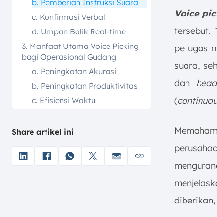
b. Pemberian Instruksi Suara
Voice pi
c. Konfirmasi Verbal
tersebut.
d. Umpan Balik Real-time
3. Manfaat Utama Voice Picking
petugas m
bagi Operasional Gudang
suara, se
a. Peningkatan Akurasi
dan
head
b. Peningkatan Produktivitas
(
continuou
c. Efisiensi Waktu
d. Pelatihan yang Mudah
e. Manajemen Real-time
Memaham
Share artikel ini
4. Komponen dan Alat dalam
perusaha
Sistem Voice Picking
mengurang
a. Perangkat Keras (Hardware)
menjelas
b. Perangkat Lunak (Software)
5. Penerapan Voice Picking dalam
diberikan
Berbagai Industri di Indonesia