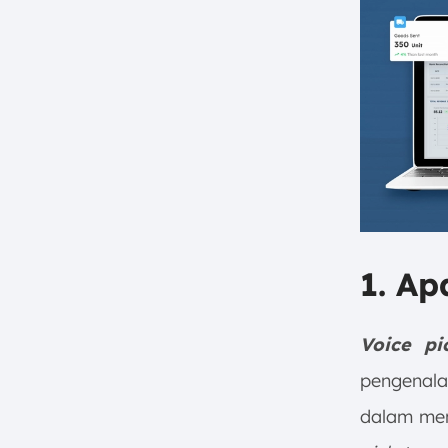
1. Ap
Voice pi
pengenala
dalam men