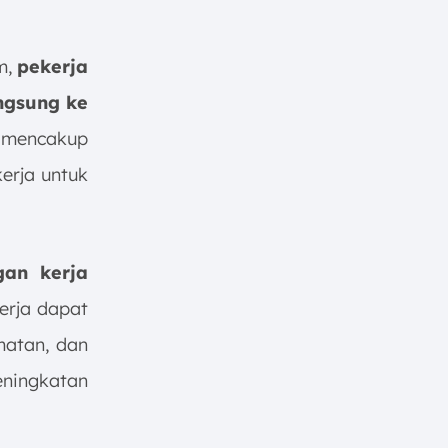
m,
pekerja
ngsung ke
g mencakup
erja untuk
gan kerja
erja dapat
matan, dan
ningkatan