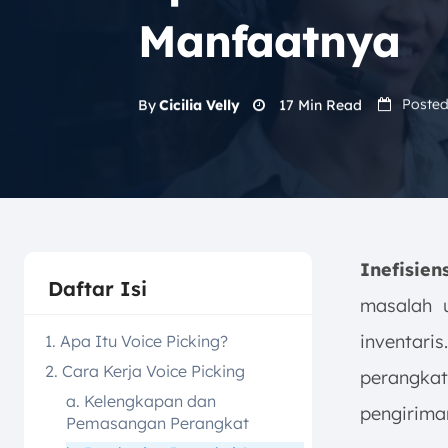
Manfaatnya
Posted
17
Min Read
By
Cicilia Velly
Inefisie
Daftar Isi
masalah 
inventari
1. Apa Itu Voice Picking?
2. Cara Kerja Voice Picking
perangka
a. Kelengkapan dan
pengirima
Pemasangan Perangkat