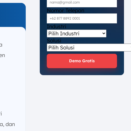
Nomor Telepon
Industri
Solusi
a
en
Demo Gratis
i
a, dan