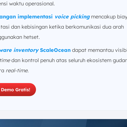
ensi waktu operasional.
tangan implementasi
voice picking
mencakup biay
stasi dan kebisingan ketika berkomunikasi dua arah
gunakan hetset.
ware inventory
ScaleOcean
dapat memantau visibi
-time
dan kontrol penuh atas seluruh ekosistem guda
ra
real-time
.
 Demo Gratis!