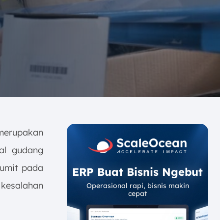
erupakan
al gudang
rumit pada
ERP Buat Bisnis Ngebut
kesalahan
Operasional rapi, bisnis makin
cepat