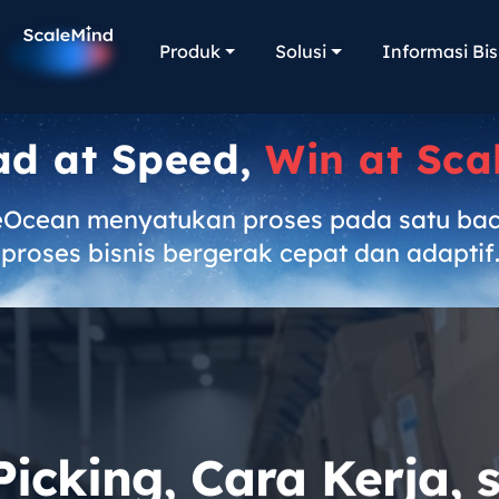
Produk
Solusi
Informasi Bis
ad at Speed,
Win at Sca
eOcean menyatukan proses pada satu ba
proses bisnis bergerak cepat dan adaptif
Picking, Cara Kerja, 