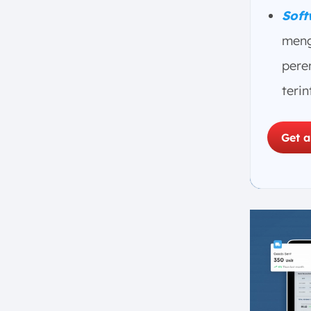
Soft
meng
pere
terin
Get 