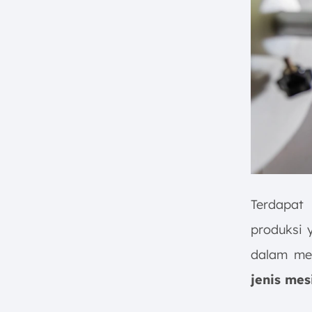
Terdapat
produksi y
dalam me
jenis me