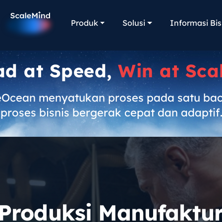
Produk
Solusi
Informasi Bis
ad at Speed,
Win at Sca
eOcean menyatukan proses pada satu ba
proses bisnis bergerak cepat dan adaptif
 Produksi Manufaktu