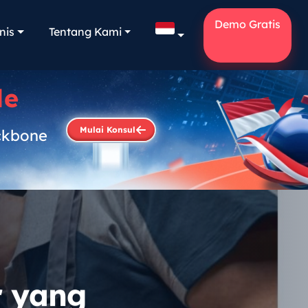
Demo Gratis
nis
Tentang Kami
le
Mulai Konsul
ckbone
.
r yang