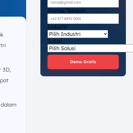
Nomor Telepon
Industri
uk
Solusi
tri
Demo Gratis
r 3D,
epat
 dalam