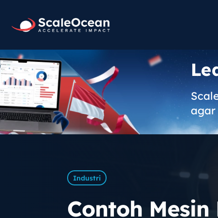
Le
Scal
agar 
Industri
Contoh Mesin