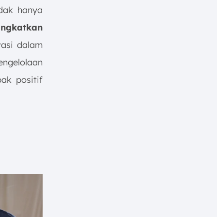
idak hanya
ngkatkan
vasi dalam
ngelolaan
ak positif