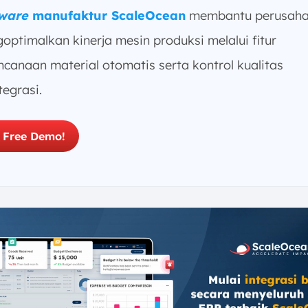
ware
manufaktur ScaleOcean
membantu perusah
optimalkan kinerja mesin produksi melalui fitur
ncanaan material otomatis serta kontrol kualitas
tegrasi.
a Free Demo!