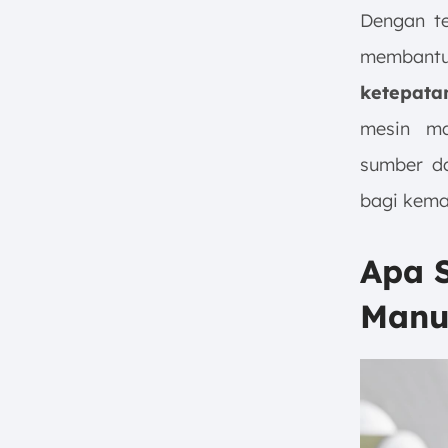
Dengan te
membantu
ketepata
mesin ma
sumber da
bagi kemaj
Apa S
Manu