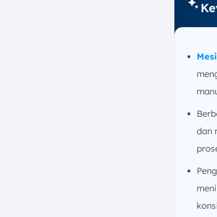
Ke
Mesi
meng
manu
Berb
dan 
pros
Peng
meni
kons