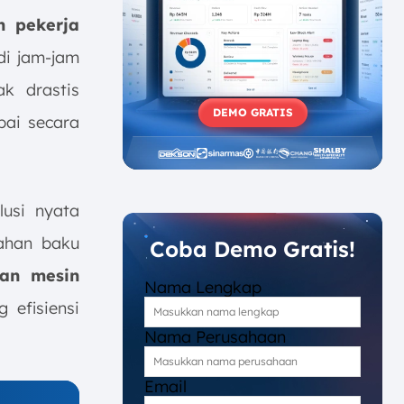
n pekerja
di jam-jam
k drastis
DEMO GRATIS
pai secara
lusi nyata
ahan baku
Coba Demo Gratis!
han mesin
Nama Lengkap
efisiensi
Nama Perusahaan
Email