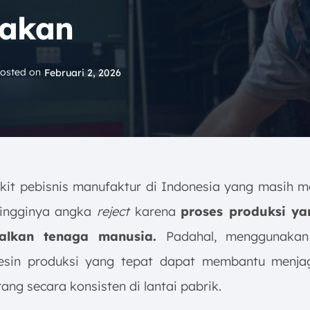
nakan
osted on
Februari 2, 2026
ikit pebisnis manufaktur di Indonesia yang masih 
tingginya angka
reject
karena
proses produksi yan
alkan tenaga manusia.
Padahal, menggunakan
esin produksi yang tepat dapat membantu menjag
rang secara konsisten di lantai pabrik.