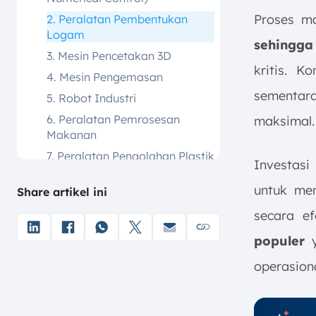
Proses ma
2. Peralatan Pembentukan
Logam
sehingga
3. Mesin Pencetakan 3D
kritis. 
4. Mesin Pengemasan
sementar
5. Robot Industri
6. Peralatan Pemrosesan
maksimal.
Makanan
7. Peralatan Pengolahan Plastik
Investasi
Manfaat Utama Mesin Produksi
untuk me
Share artikel ini
dalam Operasional Manufaktur
Tingkatkan Efisiensi Produksi
secara ef
dengan Software Manufaktur
populer
y
ScaleOcean
operasion
Kesimpulan
FAQ: