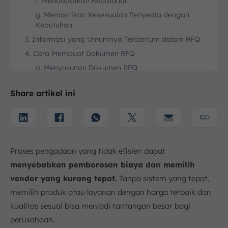
f. Mendapatkan Kepatuhan
g. Memastikan Kesesuaian Penyedia dengan
Kebutuhan
3. Informasi yang Umumnya Tercantum dalam RFQ
4. Cara Membuat Dokumen RFQ
a. Menyusunan Dokumen RFQ
b. Mendistribusikan Dokumen kepada Beberapa
Vendor
Share artikel ini
c. Penerimaan dan Evaluasi Penawaran Harga
d. Memilih Pemasok Optimal
e. Melakukan Negosiasi dan Penyusunan Kontrak
5. Kapan Sebaiknya RFQ Digunakan?
Proses pengadaan yang tidak efisien dapat
a. Saat Produk atau Layanan yang Diinginkan
menyebabkan pemborosan biaya dan memilih
Sudah Jelas
vendor yang kurang tepat.
Tanpa sistem yang tepat,
b. Membandingkan Harga Produk Standar
memilih produk atau layanan dengan harga terbaik dan
c. Untuk Kebutuhan Pengadaan yang Berulang
kualitas sesuai bisa menjadi tantangan besar bagi
atau Rutin
perusahaan.
6. Cara Meningkatkan Efisiensi Proses RFQ