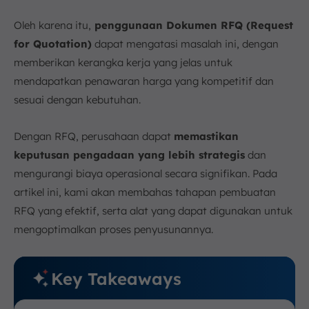
a. Penentuan Kebutuhan yang Jelas dan Spesifik
Oleh karena itu,
penggunaan Dokumen RFQ (Request
b. Pemanfaatan Teknologi dan Otomatisasi
for Quotation)
dapat mengatasi masalah ini, dengan
c. Penetapan Tenggat Waktu yang Realistis
memberikan kerangka kerja yang jelas untuk
d. Membangun Komunikasi Aktif dengan Vendor
mendapatkan penawaran harga yang kompetitif dan
e. Melibatkan Tim yang Kompeten
sesuai dengan kebutuhan.
f. Evaluasi dengan Kriteria Objektif
7. Optimalkan Proses Pembuatan RFQ dengan
Dengan RFQ, perusahaan dapat
memastikan
Software Procurement ScaleOcean
keputusan pengadaan yang lebih strategis
dan
8. Kesimpulan
mengurangi biaya operasional secara signifikan. Pada
FAQ:
artikel ini, kami akan membahas tahapan pembuatan
RFQ yang efektif, serta alat yang dapat digunakan untuk
mengoptimalkan proses penyusunannya.
Key Takeaways