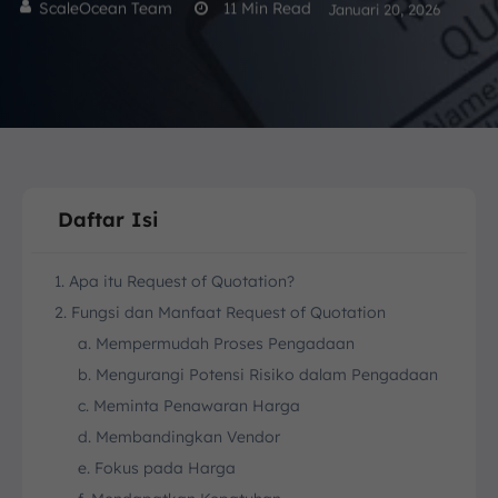
ScaleOcean Team
11
Min Read
Januari 20, 2026
Daftar Isi
1. Apa itu Request of Quotation?
2. Fungsi dan Manfaat Request of Quotation
a. Mempermudah Proses Pengadaan
b. Mengurangi Potensi Risiko dalam Pengadaan
c. Meminta Penawaran Harga
d. Membandingkan Vendor
e. Fokus pada Harga