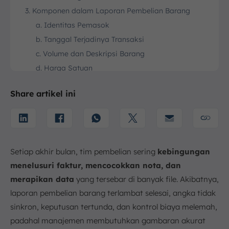
3. Komponen dalam Laporan Pembelian Barang
a. Identitas Pemasok
b. Tanggal Terjadinya Transaksi
c. Volume dan Deskripsi Barang
d. Harga Satuan
e. Harga Total
Share artikel ini
4. Jenis-jenis Laporan Pembelian Barang
a. Laporan Pembelian Harian
b. Laporan Pembelian Mingguan
c. Laporan Pembelian Bulanan
Setiap akhir bulan, tim pembelian sering
kebingungan
d. Laporan Pesanan Pembelian
menelusuri faktur, mencocokkan nota, dan
e. Laporan Pembelian Per Item
merapikan data
yang tersebar di banyak file. Akibatnya,
f. Laporan Retur Pembelian
laporan pembelian barang terlambat selesai, angka tidak
5. Tahapan Cara Membuat Laporan Pembelian
sinkron, keputusan tertunda, dan kontrol biaya melemah,
Barang
padahal manajemen membutuhkan gambaran akurat
a. Identifikasi Kebutuhan