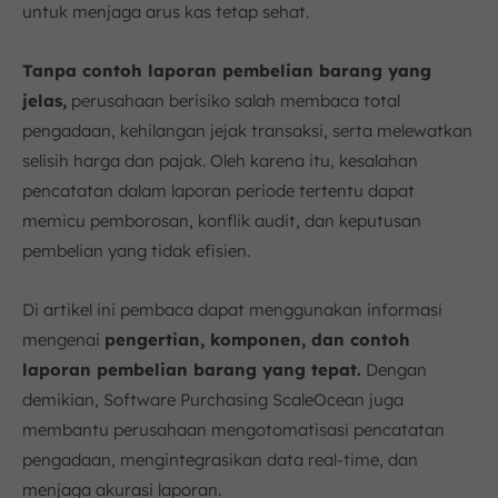
untuk menjaga arus kas tetap sehat.
b. Analisa dan Evaluasi Vendor
c. Penyusunan Dokumen Purchase Order
Tanpa contoh laporan pembelian barang yang
d. Format dan Pelaporan Pembelian
jelas,
perusahaan berisiko salah membaca total
6. Contoh Laporan Pembelian Barang
pengadaan, kehilangan jejak transaksi, serta melewatkan
a. Contoh Laporan Pembelian Harian
selisih harga dan pajak. Oleh karena itu, kesalahan
b. Contoh Laporan Pembelian Bulanan
pencatatan dalam laporan periode tertentu dapat
7. Kesimpulan
memicu pemborosan, konflik audit, dan keputusan
FAQ:
pembelian yang tidak efisien.
Di artikel ini pembaca dapat menggunakan informasi
mengenai
pengertian, komponen, dan contoh
laporan pembelian barang yang tepat.
Dengan
demikian, Software Purchasing ScaleOcean juga
membantu perusahaan mengotomatisasi pencatatan
pengadaan, mengintegrasikan data real-time, dan
menjaga akurasi laporan.