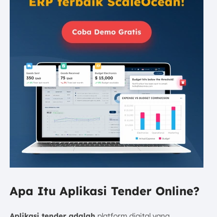
Apa Itu Aplikasi Tender Online?
Aplikasi tender adalah
platform digital yang