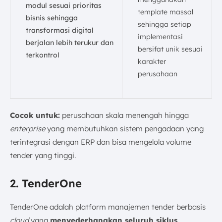
modul sesuai prioritas
template massal
bisnis sehingga
sehingga setiap
transformasi digital
implementasi
berjalan lebih terukur dan
bersifat unik sesuai
terkontrol
karakter
perusahaan
Cocok untuk:
perusahaan skala menengah hingga
enterprise
yang membutuhkan sistem pengadaan yang
terintegrasi dengan ERP dan bisa mengelola volume
tender yang tinggi.
2. TenderOne
TenderOne adalah platform manajemen tender berbasis
cloud
yang
menyederhanakan seluruh siklus