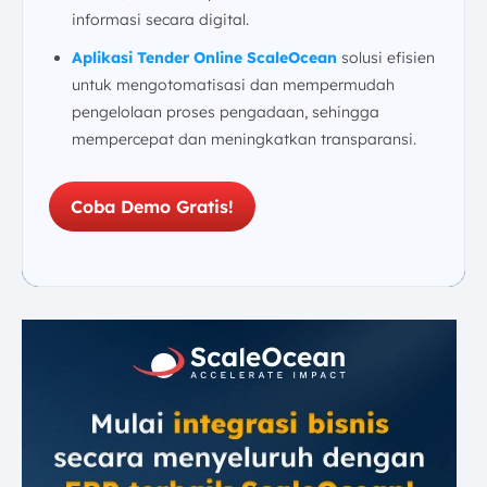
informasi secara digital.
Aplikasi Tender Online ScaleOcean
solusi efisien
untuk mengotomatisasi dan mempermudah
pengelolaan proses pengadaan, sehingga
mempercepat dan meningkatkan transparansi.
Coba Demo Gratis!