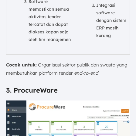
Software
Integrasi
memastikan semua
software
aktivitas tender
dengan sistem
tercatat dan dapat
ERP masih
diakses kapan saja
kurang
oleh tim manajemen
Cocok untuk:
Organisasi sektor publik dan swasta yang
membutuhkan platform tender
end-to-end
3. ProcureWare