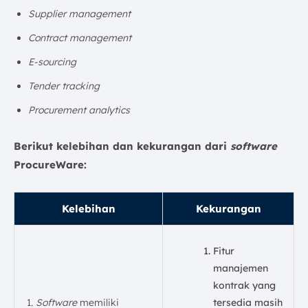
Supplier management
Contract management
E-sourcing
Tender tracking
Procurement analytics
Berikut kelebihan dan kekurangan dari
software
ProcureWare:
Kelebihan
Kekurangan
Fitur
manajemen
kontrak yang
Software
memiliki
tersedia masih