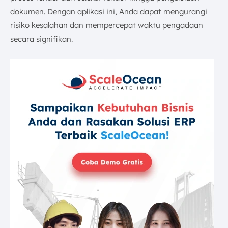
dokumen. Dengan aplikasi ini, Anda dapat mengurangi
risiko kesalahan dan mempercepat waktu pengadaan
secara signifikan.