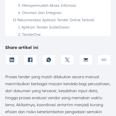
5. Mempermudah Akses Infomasi
6. Otomasi dan Integrasi
12 Rekomendasi Aplikasi Tender Online Terbaik
1. Aplikasi Tender ScaleOcean
2. TenderOne
3. ProcureWare
Share artikel ini
4. Aplikasi Tender Procurify
5. Software Promena
6. Aplikasi Tender Online Solusi Klik
7. E-Tendering LKPP
Proses tender yang masih dilakukan secara manual
8. SAP Ariba
menimbulkan berbagai macam kendala bagi perusahaan,
9. TenderEyes
dari dokumen yang tercecer, kesalahan input data,
10. Aplikasi Tender ConWize
hingga proses evaluasi vendor yang memakan waktu
11. PaDi UMKM
lama. Akibatnya, koordinasi antartim menjadi kurang
12. TenderPlus
efisien dan risiko keterlambatan pengadaan semakin
Aplikasi Tender Mempermudah Proses Tender Online