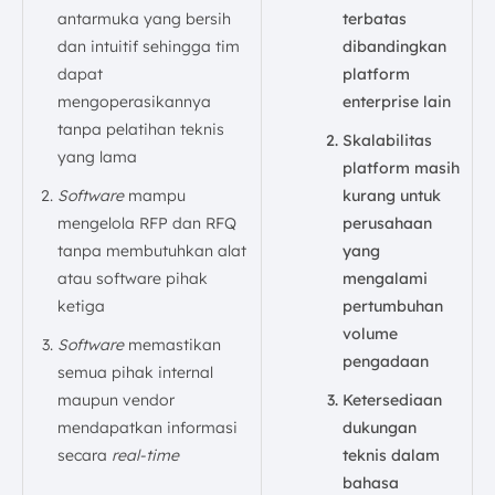
antarmuka yang bersih
terbatas
dan intuitif sehingga tim
dibandingkan
dapat
platform
mengoperasikannya
enterprise lain
tanpa pelatihan teknis
Skalabilitas
yang lama
platform masih
Software
mampu
kurang untuk
mengelola RFP dan RFQ
perusahaan
tanpa membutuhkan alat
yang
atau software pihak
mengalami
ketiga
pertumbuhan
volume
Software
memastikan
pengadaan
semua pihak internal
maupun vendor
Ketersediaan
mendapatkan informasi
dukungan
secara
real-time
teknis dalam
bahasa