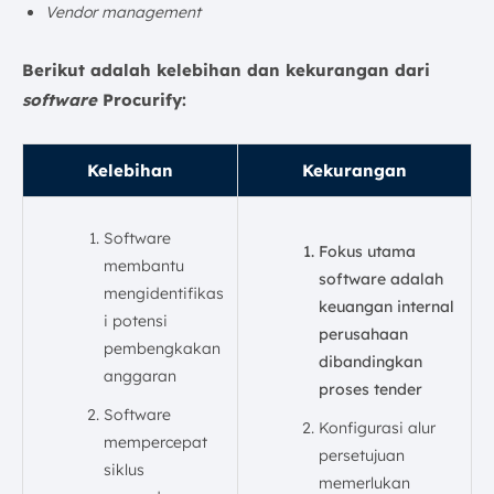
Vendor management
Berikut adalah kelebihan dan kekurangan dari
software
Procurify:
Kelebihan
Kekurangan
Software
Fokus utama
membantu
software adalah
mengidentifikas
keuangan internal
i potensi
perusahaan
pembengkakan
dibandingkan
anggaran
proses tender
Software
Konfigurasi alur
mempercepat
persetujuan
siklus
memerlukan