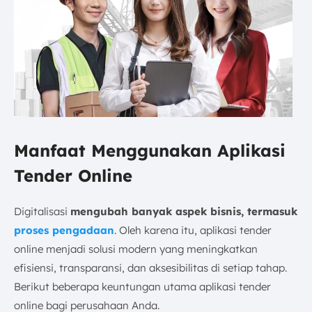
Manfaat Menggunakan Aplikasi
Tender Online
Digitalisasi
mengubah banyak aspek bisnis, termasuk
proses pengadaan
. Oleh karena itu, aplikasi tender
online menjadi solusi modern yang meningkatkan
efisiensi, transparansi, dan aksesibilitas di setiap tahap.
Berikut beberapa keuntungan utama aplikasi tender
online bagi perusahaan Anda.