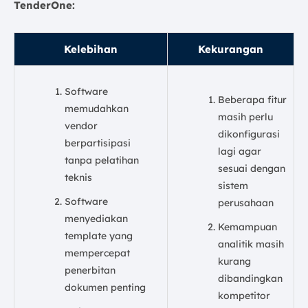
TenderOne:
Kelebihan
Kekurangan
Software
Beberapa fitur
memudahkan
masih perlu
vendor
dikonfigurasi
berpartisipasi
lagi agar
tanpa pelatihan
sesuai dengan
teknis
sistem
Software
perusahaan
menyediakan
Kemampuan
template yang
analitik masih
mempercepat
kurang
penerbitan
dibandingkan
dokumen penting
kompetitor