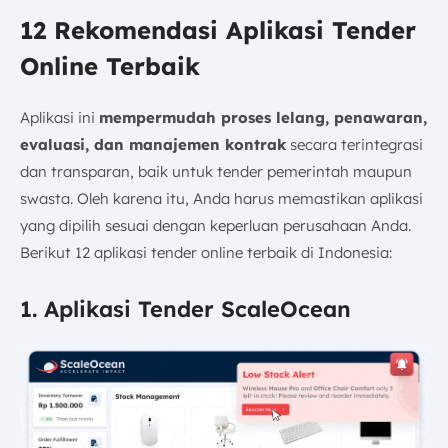
12 Rekomendasi Aplikasi Tender
Online Terbaik
Aplikasi ini
mempermudah proses lelang, penawaran,
evaluasi, dan manajemen kontrak
secara terintegrasi
dan transparan, baik untuk tender pemerintah maupun
swasta. Oleh karena itu, Anda harus memastikan aplikasi
yang dipilih sesuai dengan keperluan perusahaan Anda.
Berikut 12 aplikasi tender online terbaik di Indonesia:
1. Aplikasi Tender ScaleOcean