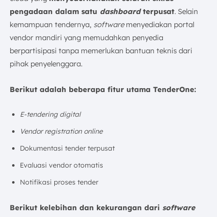
pengadaan dalam satu
dashboard
terpusat
. Selain
kemampuan tendernya,
software
menyediakan portal
vendor mandiri yang memudahkan penyedia
berpartisipasi tanpa memerlukan bantuan teknis dari
pihak penyelenggara.
Berikut adalah beberapa fitur utama TenderOne:
E-tendering digital
Vendor registration online
Dokumentasi tender terpusat
Evaluasi vendor otomatis
Notifikasi proses tender
Berikut kelebihan dan kekurangan dari
software