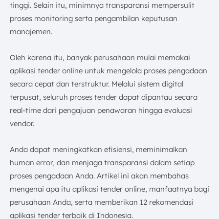
tinggi. Selain itu, minimnya transparansi mempersulit
1. Penerbitan Dokumen Tender
proses monitoring serta pengambilan keputusan
2. Pengajuan Penawaran
manajemen.
3. Evaluasi Penawaran
4. Pengumuman Pemenang Tender
Oleh karena itu, banyak perusahaan mulai memakai
5. Negosiasi Kontrak dan Tanda Tangan
aplikasi tender online untuk mengelola proses pengadaan
6. Pelaksanaan dan Pemantauan Kontrak
secara cepat dan terstruktur. Melalui sistem digital
7. Penilaian Pelaksanaan Kontrak
terpusat, seluruh proses tender dapat dipantau secara
Kesimpulan
real-time dari pengajuan penawaran hingga evaluasi
FAQ:
vendor.
Anda dapat meningkatkan efisiensi, meminimalkan
human error, dan menjaga transparansi dalam setiap
proses pengadaan Anda. Artikel ini akan membahas
mengenai apa itu aplikasi tender online, manfaatnya bagi
perusahaan Anda, serta memberikan 12 rekomendasi
aplikasi tender terbaik di Indonesia.