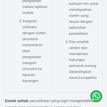
pengadaan
bantuan tim untuk
melalui aplikasi
mendapatkan
mobile
sistem yang
Integrasi
sesuai dengan
software
kebutuhan
dengan sistem
perusahaan
akuntansi
Fitur analitik
memastikan
vendor dan
data
manajemen
pengadaan
hubungan
mengalir
pemasok kurang
otomatis ke
dibandingkan
laporan
sama kompetitor
keuangan
Cocok untuk:
perusahaan yang ingin mengendalikan
Amelia