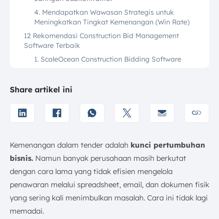
4. Mendapatkan Wawasan Strategis untuk
Meningkatkan Tingkat Kemenangan (Win Rate)
12 Rekomendasi Construction Bid Management
Software Terbaik
1. ScaleOcean Construction Bidding Software
2. PlanHub Construction Bid Management
Software
Share artikel ini
3. ConstructConnect Bid Center
4. Procore Construction Bid Management Software
5. BuildingConnected (Autodesk)
6. SmartBid Bid Management Software
Kemenangan dalam tender adalah
kunci pertumbuhan
7. InEight Bid Management Software
bisnis.
Namun banyak perusahaan masih berkutat
8. Buildertrend Construction Bid Management
dengan cara lama yang tidak efisien mengelola
Software
penawaran melalui spreadsheet, email, dan dokumen fisik
9. Stack Bid Management Software
yang sering kali menimbulkan masalah. Cara ini tidak lagi
10. Archdesk
memadai.
11. Clear Estimates