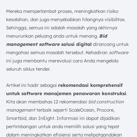
12. Contractor Foreman
Mereka memperlambat proses, meningkatkan risiko
Fitur-fitur Wajib Software Bidding Konstruksi
kesalahan, dan juga menyebabkan hilangnya visibilitas.
1. Manajemen Bidding Terpusat (Centralized Bid
Sehingga, semua ini adalah masalah yang akhirnya
Management)
menurunkan peluang anda untuk menang.
B
id
2. Estimasi Biaya (Cost Estimation) dan Takeoff
management software
solusi digital
dirancang untuk
Digital
mengatasi semua masalah tersebut. Kehadiran
software
3. Manajemen dan Komunikasi dengan
Subkontraktor
ini juga membantu merevolusi cara Anda mengelola
4. Manajemen Dokumen Proyek
seluruh siklus tender.
5. Analitik dan Pelaporan Kinerja Bidding
6. Kemampuan Integrasi dengan Sistem Lain
Artikel ini hadir sebagai
rekomendasi komprehensif
untuk software manajemen penawaran konstruksi
Cara Memilih Construction Bid Management Software
.
yang Tepat
Kita akan membahas 12 rekomendasi
bid construction
1. Sesuaikan dengan Skala Perusahaan dan
management
terbaik seperti ScaleOcean, Procore,
Kompleksitas Proyek Anda
Smartbid, dan InEight. Informasi ini dapat dijadikan
2. Pertimbangkan Anggaran dan Model Harga
pertimbangan untuk anda memilih solusi yang tepat
3. Pastikan Kemudahan Penggunaan dan
dalam meningkatkan efisiensi serta melipatgandakan