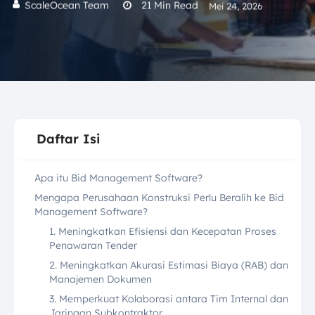
ScaleOcean Team
21
Min Read
Mei 24, 2026
Daftar Isi
Apa itu Bid Management Software?
Mengapa Perusahaan Konstruksi Perlu Beralih ke Bid
Management Software?
1. Meningkatkan Efisiensi dan Kecepatan Proses
Penawaran Tender
2. Meningkatkan Akurasi Estimasi Biaya (RAB) dan
Manajemen Dokumen
3. Memperkuat Kolaborasi antara Tim Internal dan
Jaringan Subkontraktor