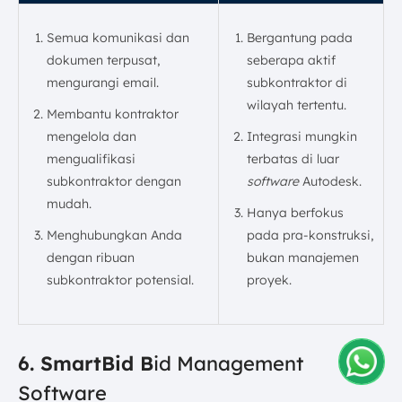
Semua komunikasi dan
Bergantung pada
dokumen terpusat,
seberapa aktif
mengurangi email.
subkontraktor di
wilayah tertentu.
Membantu kontraktor
mengelola dan
Integrasi mungkin
mengualifikasi
terbatas di luar
subkontraktor dengan
software
Autodesk.
mudah.
Hanya berfokus
Menghubungkan Anda
pada pra-konstruksi,
dengan ribuan
bukan manajemen
subkontraktor potensial.
proyek.
6. SmartBid B
id Management
Software
Amelia