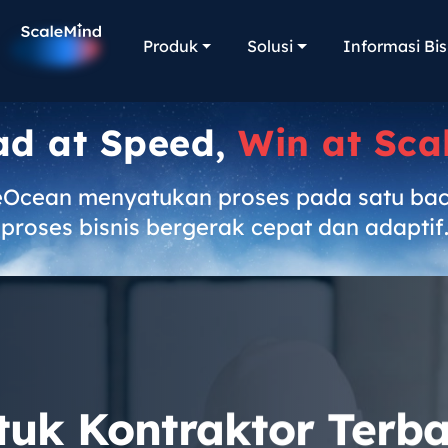
Produk
Solusi
Informasi Bis
ad at Speed,
Win at Sca
eOcean menyatukan proses pada satu ba
proses bisnis bergerak cepat dan adaptif
tuk Kontraktor Terba