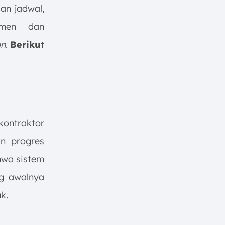
an jadwal,
umen dan
on
.
Berikut
kontraktor
n progres
wa sistem
ng awalnya
k.