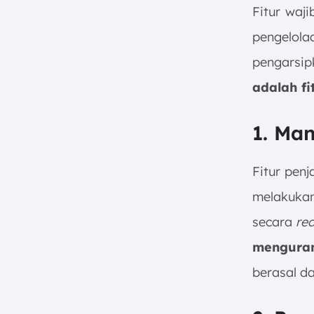
Fitur waj
pengelo
pengarsip
adalah fi
1. Ma
Fitur pen
melakuka
secara
rea
menguran
berasal d