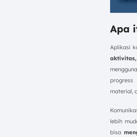
5. Pelacakan Biaya
Cara Memilih Aplikasi untuk
Perusahaan Kontraktor Anda
Apa i
Kesimpulan
FAQ:
Aplikasi 
aktivita
mengguna
progress
material,
Komunikas
lebih muda
bisa
meng