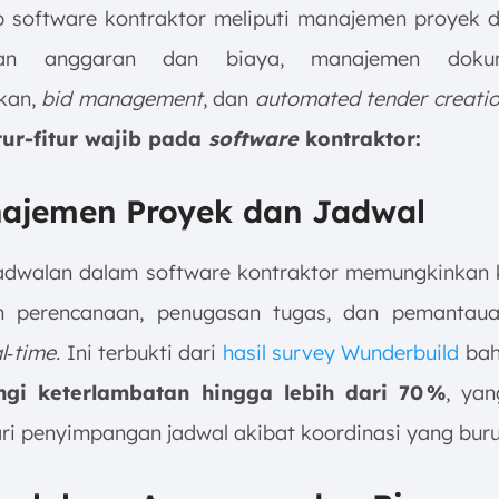
ib software kontraktor meliputi manajemen proyek d
laan anggaran dan biaya, manajemen dok
kan,
bid management
, dan
automated tender creati
tur-fitur wajib pada
software
kontraktor:
najemen Proyek dan Jadwal
jadwalan dalam software kontraktor memungkinkan 
n perencanaan, penugasan tugas, dan pemantaua
l‑time.
Ini terbukti dari
hasil survey Wunderbuild
bah
gi keterlambatan hingga lebih dari 70 %
, ya
ari penyimpangan jadwal akibat koordinasi yang buru