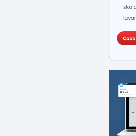
Kontraktor Odoo
skal
17. Aplikasi untuk Kontraktor
laya
Let’sBuild
18. Aplikasi Kontraktor Clear
Estimates
Coba
19. Aplikasi Contractor
Foreman
20. Aplikasi Proyek Bangunan
PROGRESI
Apa Manfaat Aplikasi untuk
Kontraktor Proyek?
1. Efisiensi Manajemen Proyek
2. Komunikasi Lebih Terpusat
3. Kemudahan Manajemen
Dokumen
4. Otomatisasi Proses dalam
Proyek