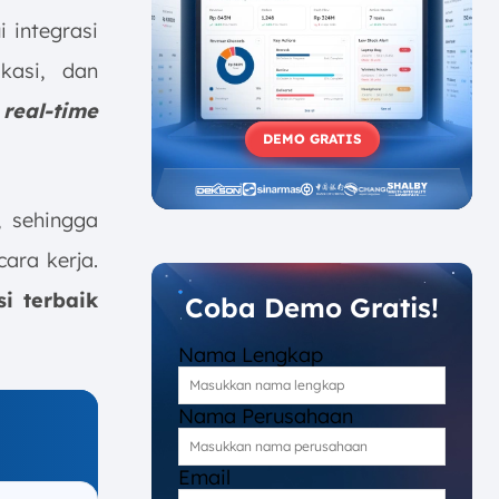
 integrasi
kasi, dan
real-time
DEMO GRATIS
, sehingga
ara kerja.
si terbaik
Coba Demo Gratis!
Nama Lengkap
Nama Perusahaan
Email