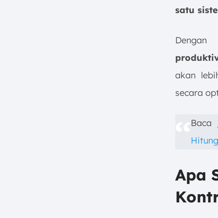
satu sist
Dengan 
produkti
akan lebi
secara opt
Baca 
Hitun
Apa S
Kont