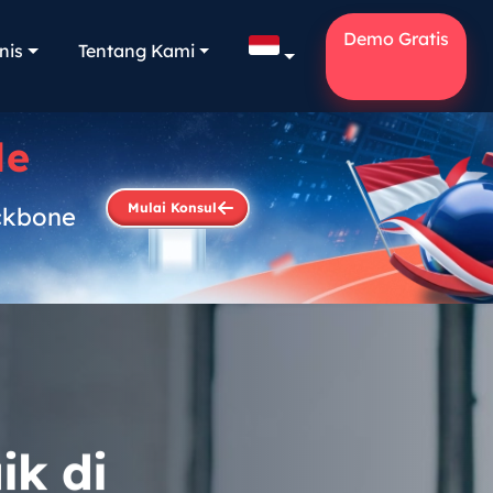
Demo Gratis
nis
Tentang Kami
le
Mulai Konsul
ckbone
.
ik di