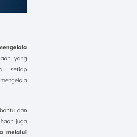
mengelola
aan yang
au setiap
mengelola
rbantu dan
sahaan juga
a melalui