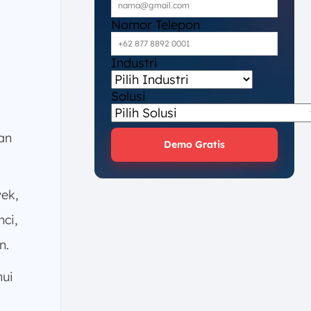
Nomor Telepon
Industri
Solusi
an
Demo Gratis
ek,
ci,
n.
ui