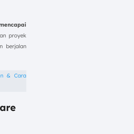
mencapai
aan proyek
n berjalan
an & Cara
ware