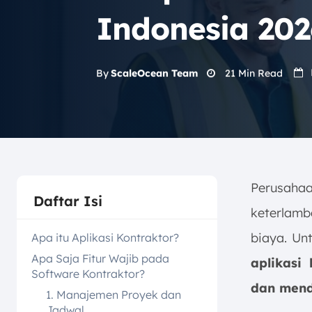
Indonesia 202
21
Min Read
By
ScaleOcean Team
Perusaha
Daftar Isi
keterlamb
biaya. Un
Apa itu Aplikasi Kontraktor?
Apa Saja Fitur Wajib pada
aplikasi
Software Kontraktor?
dan mend
1. Manajemen Proyek dan
Jadwal