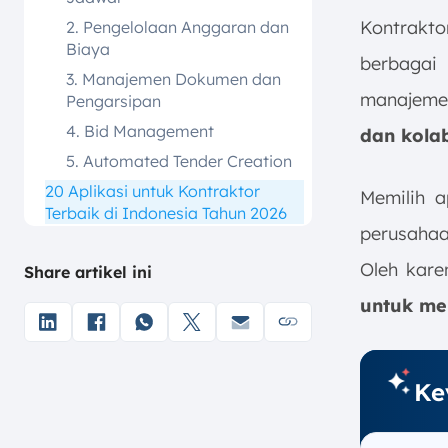
Kontrakto
2. Pengelolaan Anggaran dan
Biaya
berbagai
3. Manajemen Dokumen dan
manajeme
Pengarsipan
4. Bid Management
dan kolab
5. Automated Tender Creation
20 Aplikasi untuk Kontraktor
Memilih a
Terbaik di Indonesia Tahun 2026
perusahaa
1. Aplikasi Kontraktor
ScaleOcean
Oleh kare
Share artikel ini
2. Autodesk Construction Cloud
untuk me
3. Aplikasi untuk Kontraktor
Procore
4. Aplikasi Kontraktor Fieldwire
Ke
5. Aplikasi Kontraktor
Buildertrend