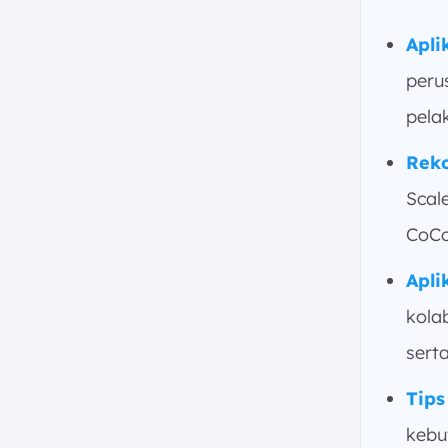
6. Software Kontraktor
CoConstruct
Apli
7. Aplikasi untuk Perusahaan
peru
Kontraktor Buildo
8. Aplikasi Kontraktor Jobber
pela
9. Aplikasi untuk Perusahaan
Reko
Kontraktor Spectrum
10. Aplikasi Kontraktor
Scal
Bangunan Bluebeam Revu
CoCo
11. AutoCAD Web
12. Aplikasi Konstruksi Manpro
Apli
13. Software Kontraktor
kola
PlanGrid
serta
14. Aplikasi untuk Kontraktor
Acumatica
Tips
15. Aplikasi Kontraktor Sage
kebu
16. Aplikasi untuk Perusahaan