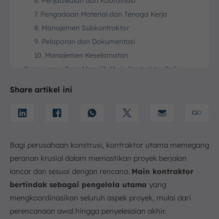
6. Penjadwalan dan Koordinasi
7. Pengadaan Material dan Tenaga Kerja
8. Manajemen Subkontraktor
9. Pelaporan dan Dokumentasi
10. Manajemen Keselamatan
Bagaimana Cara Memilih Main Kontraktor Paling
Tepat?
Share artikel ini
1. Evaluasi Pengalaman dan Keahlian
2. Periksa Reputasi dan Kredibilitas
3. Tinjau Lisensi dan Sertifikasi
4. Evaluasi Komitmen dan Keselamatan
Bagi perusahaan konstrusi, kontraktor utama memegang
5. Tinjau Kontrak dan Persyaratan
peranan krusial dalam memastikan proyek berjalan
Apa Perbedaan Main Kontraktor dan Subkontraktor?
lancar dan sesuai dengan rencana.
Main kontraktor
1. Kontraktor Utama
bertindak sebagai pengelola utama
yang
2. Subkontraktor
mengkoordinasikan seluruh aspek proyek, mulai dari
Tingkatkan Efisiensi Manajemen Proyek Anda dengan
perencanaan awal hingga penyelesaian akhir.
ScaleOcean