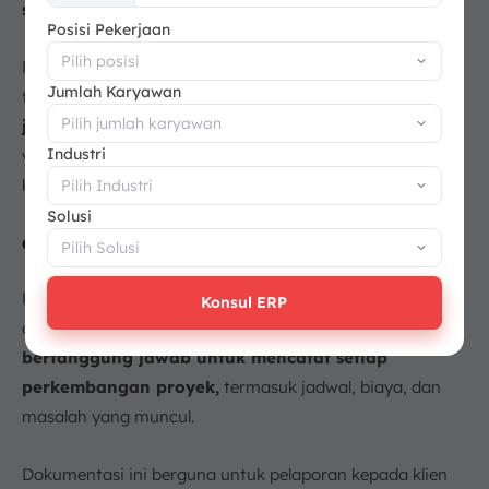
spesialis
(seperti untuk instalasi listrik atau plumbing).
+62
Posisi Pekerjaan
Peran ini memastikan bahwa tugas-tugas spesifik
Jumlah Karyawan
tersebut
dilaksanakan sesuai standar kualitas dan
jadwal yang ditetapkan
, sehingga menjaga koordinasi
Industri
yang mulus dan menjamin kelancaran proyek secara
keseluruhan.
Solusi
9. Pelaporan dan Dokumentasi
Pelaporan dan dokumentasi merupakan aspek penting
Konsul ERP
dari tugas
maincont
. Dalam hal ini
main
kontraktor
bertanggung jawab untuk mencatat setiap
perkembangan proyek,
termasuk jadwal, biaya, dan
masalah yang muncul.
Dokumentasi ini berguna untuk pelaporan kepada klien